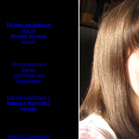
Полная версия, ~
450
Мб
с музыкой и видео:
Полная английская
версия
Полная русская
версия
перевод от war2.ru на
базе перевода от СПК
Другие версии и
файлы
доступные для
скачивания
Как подключиться и
играть в Warcraft 2
онлайн
Мы в социальных
сетях:
Warcraft 2 вконтакте