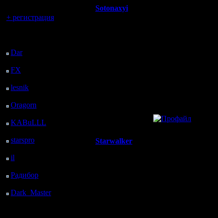
Sotonaxyi
Re: ALLA
Вы гость здесь.
+ регистрация
Пехотинец
/7ЕРВЫЙНАХ!!!
Последний
посетитель:
Регистрация:
Симпатичная!
Dar
: 26 Дней 15 ч. 47
12.4.06
м. назад
Сообщений:
FX
: 98 Дней 23 ч. 18
14
м. назад
Откуда:
lesnik
: 132 Дней 1 ч.
36 м. назад
Oragorn
: 140 Дней 1
ч. 46 м. назад
»
13.4.06 19:42
KABuLLL
: 168 Дней
55 м. назад
starspro
: 192 Дней 12
Starwalker
Re: ALLA
ч. 29 м. назад
Вождь
il
: 263 Дней 22 ч. 34
м. назад
Класс!
Радибор
: 287 Дней 18
ч. 21 м. назад
Регистрация:
Dark_Master
: 298
24.12.05
Дней 20 ч. 37 м. назад
Сообщений:
104