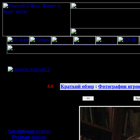
Скачать игру
бесплатно
Галерея изображенияwarcraft 2 скачать
WarCraft 2 COMBAT
(Warcraft II BNE 2.02+)
Актуальная версия:
4.6
Краткий обзор
:
Фотографии игро
(февраль 2020)
Совместимо с
Windows
XP/Vista/7/8/10
Боевой релиз, ~
40 Мб
для игры по сети:
Английская
версия
Русская
версия