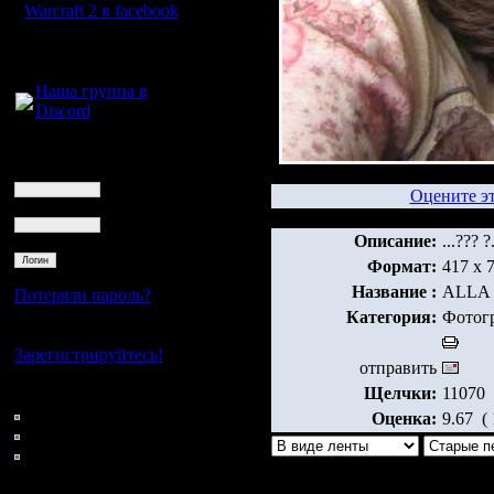
Warcraft 2 в facebook
Для голосового
общения:
Наша группа в
Discord
Логин
Ник
Оцените э
Пароль
Описание:
...??? ?.
Формат:
417 x 
Название :
ALLA
Потеряли пароль?
Категория:
Фотог
Нет своего аккаунта?
Зарегистрируйтесь!
отправить
Щелчки:
11070
Кто на сайте
87: Гости
Оценка:
9.67 ( 
0: Пользователи
4121: Пользователи с
регистрацией