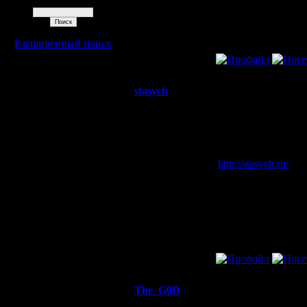
Поиск
Откуда:
Подмосковье
Расширенный поиск
»
26.6.06 03:14
stasych
Re: ALLA
Захватчик
я не знал что в ва
Регистрация:
--
14.5.08
http://stasych.ru/
хот
Сообщений:
66
Откуда:
Москва
»
17.5.08 01:33
The_G0D
Re: ALLA