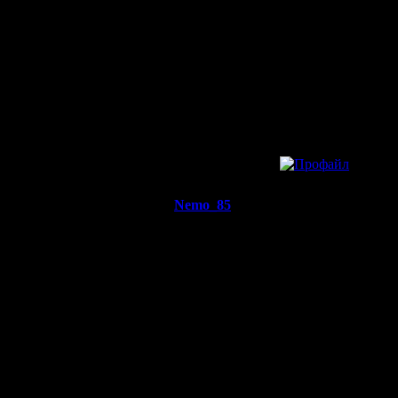
Батрак
GOD DAMN, SHE\'
PHONE NUMBER!
Регистрация:
13.3.11
Сообщений: 1
Откуда:
»
13.3.11 18:14
Nemo_85
Re: ALLA
Пехотинец
Симпатичные деву
Регистрация:
26.12.16
Сообщений:
15
Откуда: