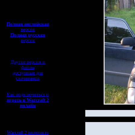
Полная версия, ~
450
Мб
с музыкой и видео:
Полная английская
версия
Полная русская
версия
перевод от war2.ru на
базе перевода от СПК
Другие версии и
файлы
доступные для
скачивания
Как подключиться и
играть в Warcraft 2
онлайн
Мы в социальных
сетях:
Warcraft 2 вконтакте