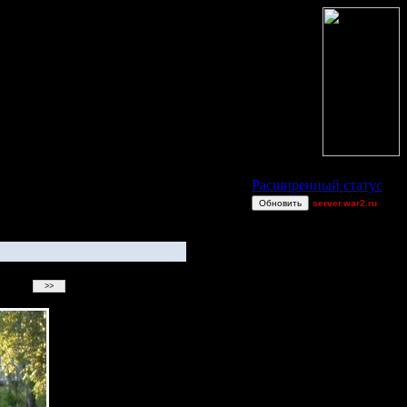
Статус Battle.Net
Расширенный статус
Обновить
server.war2.ru
gow efff
dragonball[z]
van[z]
gow effff backpack
LuSteD
ilyich[as]
miguelperu
ring62[z]
Остальные игроки
AA.GreenGoblin