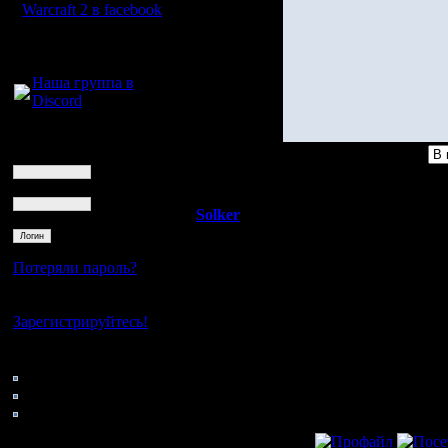
Warcraft 2 в facebook
Для голосового
общения:
Наша группа в
Discord
Логин
Ник
Пароль
Solker
Re: Я слева!
Полубог
А кто я? :)
Потеряли пароль?
Регистрация:
Справа парнишка 
Нет своего аккаунта?
22.2.06
Зарегистрируйтесь!
Сообщений:
395
Кто на сайте
Откуда:
171: Гости
0: Пользователи
4121: Пользователи с
регистрацией
»
13.7.06 13:25