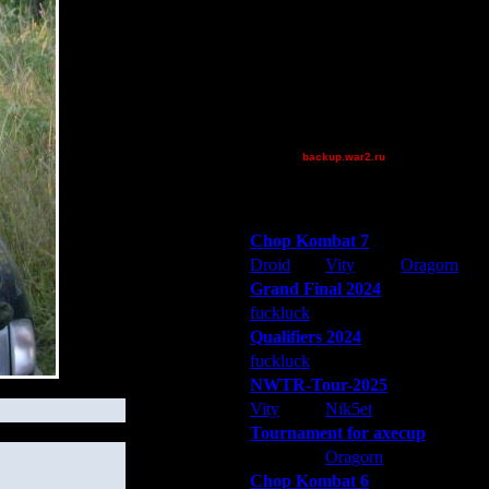
BlueFlare[AS]
FaT~PiG
Jordan4385
Pangster2015
Shotgun
[TD]Wargasm
backup.war2.ru
Остальные игроки
Победители турниров
Chop Kombat 7
Droid
Vity
Oragorn
Grand Final 2024
fuckluck
Extasey
ARMilitar
Qualifiers 2024
fuckluck
ARMilitar
Extasey
NWTR-Tour-2025
Vity
Nik5et
ARMilitar
Tournament for axecup
ARMilitar
Oragorn
Extasey
Chop Kombat 6