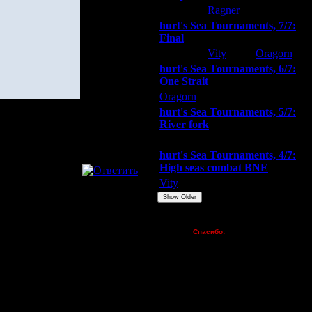
hurt
Ragner
Extasey
hurt's Sea Tournaments, 7/7:
Final
Extasey
Vity
Oragorn
hurt's Sea Tournaments, 6/7:
One Strait
Oragorn
ARMilitar
Extasey
hurt's Sea Tournaments, 5/7:
River fork
Extasey
ARMilitar
Doooda
hurt's Sea Tournaments, 4/7:
High seas combat BNE
Vity
ARMilitar
None
Show Older
Пожертвования
Спасибо:
FX - $80 (домен)
Zelya - (турниры)
lesnik
Dar - (турниры)
Kagan - (турниры)
vova1 - (хостинг)