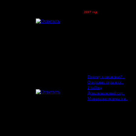
tolsty - (хостинг)
Oragorn - (хостинг)
2007 год:
Spbwar - $400
Jade -$100
MasterKsa - $60
Lisak -$52
Cocka - $50
Konstkl - $50
Ldir - $50
Gadzila - $20
Feature -$10
Последние статьи
·
Почему я проиграл? ..
·
О версиях игры и се..
·
2 halling
·
Деньги на новый сер..
·
Моральные нормы в и..