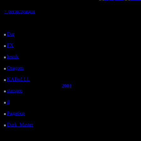
Вы гость здесь.
+ регистрация
Гость
Re: Я слева!
Последний
посетитель:
Вот вот! Пишите к
Dar
: 25 Дней 11 ч. 50
м. назад
FX
: 97 Дней 19 ч. 22
м. назад
lesnik
: 130 Дней 21 ч.
39 м. назад
Oragorn
: 138 Дней 21
»
19.7.06 12:36
ч. 49 м. назад
KABuLLL
: 166 Дней
20 ч. 58 м. назад
2001
Re: Я слева!
starspro
: 191 Дней 8 ч.
Захватчик
32 м. назад
il
: 262 Дней 18 ч. 37
Терминатор, ИМ
м. назад
Радибор
: 286 Дней 14
Регистрация:
ч. 24 м. назад
30.11.05
Dark_Master
: 297
Сообщений:
Дней 16 ч. 40 м. назад
66
Откуда: