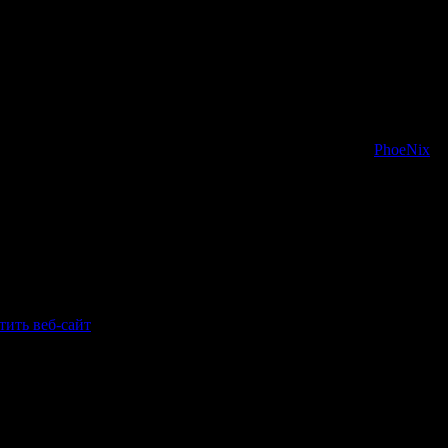
всех участников форума удалось установить, что это
PhoeNix
р - 2004-2019