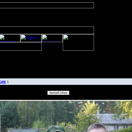
изображенияwarcraft 2 скачать бесплатно русская версия, warcraft 2 сервер
ков
: