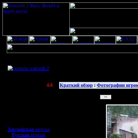
Скачать игру
бесплатно
Галерея 
WarCraft 2 COMBAT
(Warcraft II BNE 2.02+)
Актуальная версия:
4.6
Краткий обзор
:
Фотографии игро
(февраль 2020)
Совместимо с
Windows
XP/Vista/7/8/10
Боевой релиз, ~
40 Мб
для игры по сети:
Английская
версия
Русская
версия