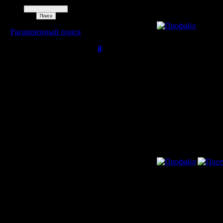
Поиск
»
30.7.06 18:07
Расширенный поиск
il
Re: Я слева!
Добрый Админ
Полным перебором 
Регистрация:
10.5.06
Сообщений:
2471
Откуда:
»
20.9.06 02:26
Warcraft 2 - скачать бесплатно русскую версию, warcraft 2 серве