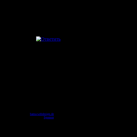
powered by
bama-webdesign.de
© 2003
Перевод
Sponsor
© 2004