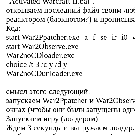
"Activated Warcraft II.bat".
открываем последний файл своим лю
редактором (блокнотом?) и прописыва
Код:
start War2Ppatcher.exe -a -f -se -ir -i0 -
start War2Observe.exe
War2noCDloader.exe
choice /t 3 /c y /d y
War2noCDunloader.exe
смысл этого следующий:
запускаем War2Ppatcher и War2Obser
окнах (чтобы они были запущены одн
Запускаем игру (лоадером).
Ждем 3 секунды и выгружаем лоадер.