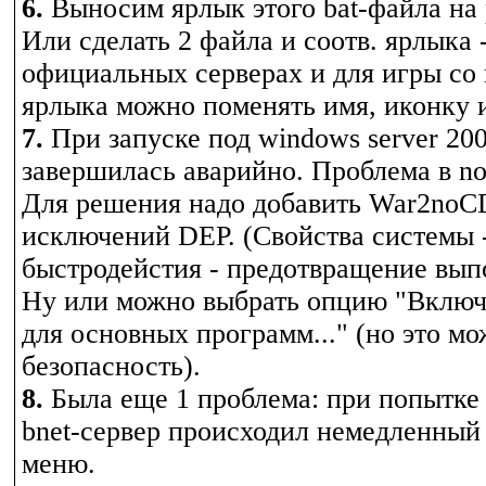
6.
Выносим ярлык этого bat-файла на 
Или сделать 2 файла и соотв. ярлыка 
официальных серверах и для игры со 
ярлыка можно поменять имя, иконку и 
7.
При запуске под windows server 200
завершилась аварийно. Проблема в no
Для решения надо добавить War2noCD
исключений DEP. (Свойства системы 
быстродейстия - предотвращение вып
Ну или можно выбрать опцию "Включ
для основных программ..." (но это мо
безопасность).
8.
Была еще 1 проблема: при попытке
bnet-сервер происходил немедленный 
меню.