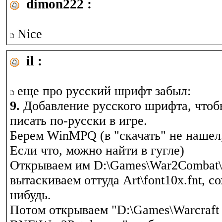
dimon222 :
Nice
il :
еще про русский шрифт забыл:
9.
Добавление русского шрифта, что
писать по-русски в игре.
Берем WinMPQ (в "скачать" не нашел,
Если что, можно найти в гугле)
Открываем им D:\Games\War2Combat\
вытаскиваем оттуда Art\font10x.fnt, с
нибудь.
Потом открываем "D:\Games\Warcraft 