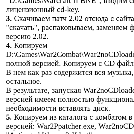
"D:\Games\Warcraft II BNE", вводим с
лицензионный cd-key.
3.
Скачиваем патч 2.02 отсюда с сайта
"скачать", распаковываем, заменяем 
версию 2.02.
4.
Копируем
D:\Games\War2Combat\War2noCDloader
полной версией. Копируем с CD фай
В нем как раз содержится вся музыка,
остальное.
В результате, запуская War2noCDload
версией имеем полностью функциона
необходимости вставлять диск.
5.
Копируем из каталога с комбатом в 
версией: War2Ppatcher.exe, War2noCDu