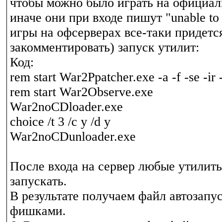
чтобы можно было играть на официал
иначе они при входе пишут "unable to i
игры на офсерверах все-таки придетс
закомментировать) запуск утилит:
Код:
rem start War2Ppatcher.exe -a -f -se -ir 
rem start War2Observe.exe
War2noCDloader.exe
choice /t 3 /c y /d y
War2noCDunloader.exe
После входа на сервер любые утилит
запускать.
В результате получаем файл автозапу
фишками.