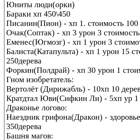
Юниты люди(орки)
Бараки хп 450\450
Писанин(Пион) - хп 1. стоимость 100 
Очак(Соптак) - хп 3 урон 3 стоимость
Еменес(Югмозг) - хп 1 урон 3 стоимо
Балиста(Катапульта) - хп 1 урон 15 с
250дерева
Форкин(Полдрай) - хп 30 урон 1 стои
Гном изобретатель:
Вертолёт (Дирижабль) - 10хп 10 дере
Кратдтал Юви(Сифкин Ли) - 5хп ур 1
Драконье логово:
Наездник грифона(Дракон) - здоровье
350дерева
Башня магов: