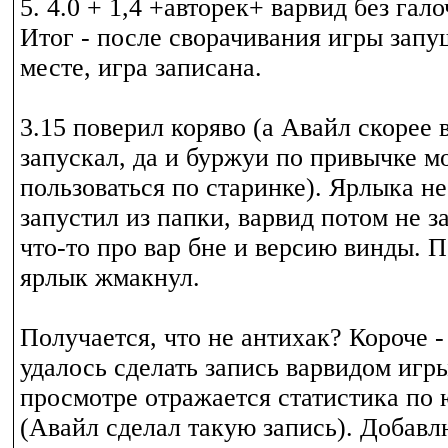
5. 4.0 + 1,4 +авторек+ варвид без гал
Итог - после сворачивания игры зап
месте, игра записана.
3.15 поверил коряво (а Авайл скорее в
запускал, да и буржуи по привычке м
пользоваться по старинке). Ярлыка не
запустил из папки, варвид потом не з
что-то про вар бне и версию винды. П
ярлык жмакнул.
Получается, что не антихак? Короче -
удалось сделать запись варвидом игры
просмотре отражается статистика по 
(Авайл сделал такую запись). Добавл