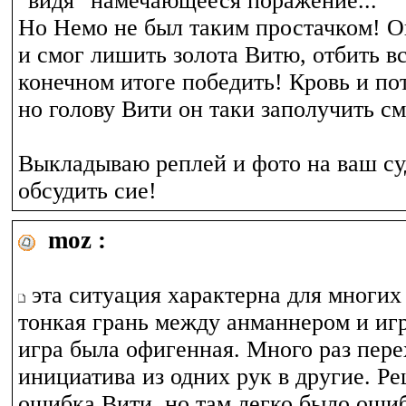
"видя" намечающееся поражение...
Но Немо не был таким простачком! Он
и смог лишить золота Витю, отбить вс
конечном итоге победить! Кровь и по
но голову Вити он таки заполучить см
Выкладываю реплей и фото на ваш с
обсудить сие!
moz :
эта ситуация характерна для многих 
тонкая грань между анманнером и иг
игра была офигенная. Много раз пере
инициатива из одних рук в другие. Р
ошибка Вити, но там легко было оши