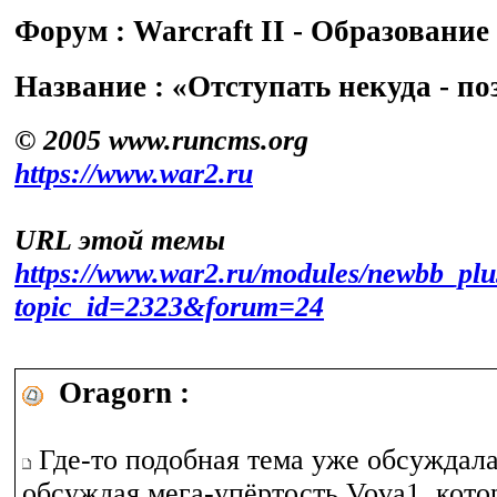
Форум : Warcraft II - Образование
Название : «Отступать некуда - п
© 2005 www.runcms.org
https://www.war2.ru
URL этой темы
https://www.war2.ru/modules/newbb_plu
topic_id=2323&forum=24
Oragorn :
Где-то подобная тема уже обсуждала
обсуждая мега-упёртость Vova1, кото