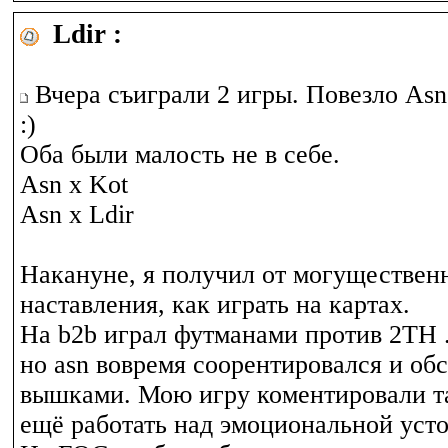
Ldir :
Вчера съиграли 2 игры. Повезло Asn
:)
Оба были малость не в себе.
Asn x Kot
Asn x Ldir
Накануне, я получил от могуществен
наставления, как играть на картах.
На b2b играл футманами против 2TH 
но asn вовремя соорентировался и об
вышками. Мою игру коментировали та
ещё работать над эмоциональной уст