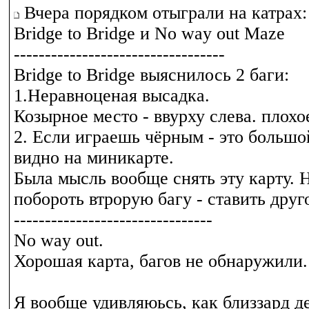
Вчера порядком отыграли на катрах:
Bridge to Bridge и No way out Maze
----------------------------------
Bridge to Bridge выяснилось 2 баги:
1.Неравноценая высадка.
Козырное место - ввурху слева. плохое
2. Если играешь чёрным - это больш
видно на миникарте.
Была мысль вообще снять эту карту. 
побороть втрорую багу - ставить друго
--------------------------------
No way out.
Хорошая карта, багов не обнаружили.
Я вообще удивляюьсь, как близзард д