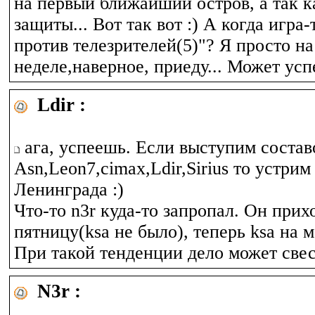
на первый ближайший остров, а так к
защиты... Вот так вот :) А когда игра-
против телезрителей(5)"? Я просто н
неделе,наверное, приеду... Может успе
Ldir :
ага, успеешь. Если выступим соста
Asn,Leon7,cimax,Ldir,Sirius то устрим
Ленинграда :)
Что-то n3r куда-то запропал. Он при
пятницу(ksa не было), теперь ksa на ме
При такой тенденции дело может свес
N3r :