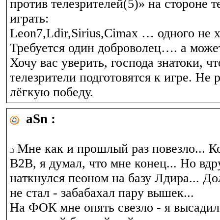
против телезрителей(5)» на стороне т
играть:
Leon7,Ldir,Sirius,Cimax … одного не 
Требуется один доброволец…. а может
Хочу вас уверить, господа знатоки, что
телезрители подготовятся к игре. Не 
лёгкую победу.
aSn :
Мне как и прошлый раз повезло... К
В2В, я думал, что мне конец... Но вдр
наткнулся пеоном на базу Лдира... Д
не стал - забабахал пару вышек...
На ФОК мне опять свезло - я высади