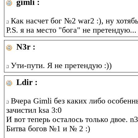
gimli :
Как насчет бог №2 war2 :), ну хотябы
P.S. я на место "бога" не претендую...
N3r :
Ути-пути. Я не претендую :))
Ldir :
Вчера Gimli без каких либо особенн
зачистил ksa 3:0
И вот теперь осталось только двое. n3
Битва богов №1 и № 2 :)