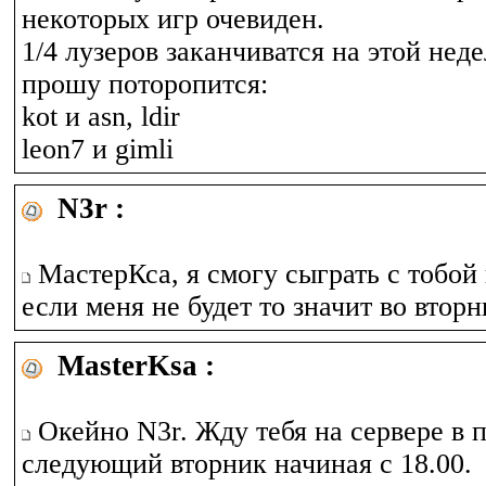
некоторых игр очевиден.
1/4 лузеров заканчиватся на этой нед
прошу поторопится:
kot и asn, ldir
leon7 и gimli
N3r :
МастерКса, я смогу сыграть с тобой в
если меня не будет то значит во вторн
MasterKsa :
Окейно N3r. Жду тебя на сервере в 
следующий вторник начиная с 18.00.