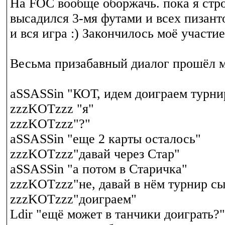
На FOC вообще оборжачь. пока я стро
высадился 3-мя футами и всех пизант
и вся игра :) Закончилось моё участие
Весьма призабавный диалог прошёл м
aSSASSin "КОТ, идем доиграем турни
zzzKOTzzz "я"
zzzKOTzzz"?"
aSSASSin "еще 2 карты осталось"
zzzKOTzzz"давай через Стар"
aSSASSin "а потом в Старичка"
zzzKOTzzz"не, давай в нём турнир с
zzzKOTzzz"доиграем"
Ldir "ещё может в танчики доиграть?"