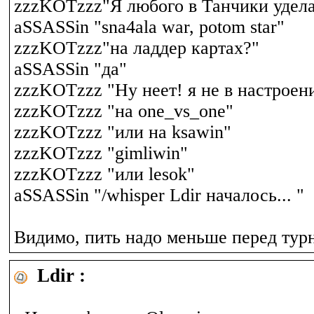
zzzKOTzzz"Я любого в Танчики удел
aSSASSin "sna4ala war, potom star"
zzzKOTzzz"на ладдер картах?"
aSSASSin "да"
zzzKOTzzz "Ну неет! я не в настроен
zzzKOTzzz "на one_vs_one"
zzzKOTzzz "или на ksawin"
zzzKOTzzz "gimliwin"
zzzKOTzzz "или lesok"
aSSASSin "/whisper Ldir началось... "
Видимо, пить надо меньше перед тур
Ldir :