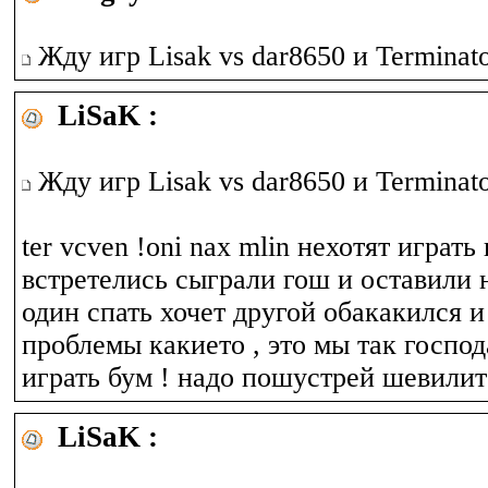
Жду игр Lisak vs dar8650 и Terminat
LiSaK :
Жду игр Lisak vs dar8650 и Terminat
ter vcven !oni nax mlin нехотят играть
встретелись сыграли гош и оставили 
один спать хочет другой обакакился и
проблемы какието , это мы так господ
играть бум ! надо пошустрей шевилит
LiSaK :