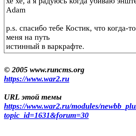
хе хе, а я радуюсь когда убиваю эншт
Adam
p.s. спасибо тебе Костик, что когда-т
меня на путь
истинный в варкрафте.
© 2005 www.runcms.org
https://www.war2.ru
URL этой темы
https://www.war2.ru/modules/newbb_plu
topic_id=1631&forum=30