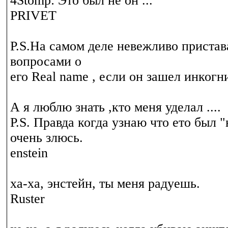
4Stomp: Это был не он ...
PRIVET
P.S.На самом деле невежливо пристава
вопросами о
его Real name , если он зашел инкогни
А я люблю знать ,кто меня уделал ....
P.S. Правда когда узнаю что ето был "
очень злюсь.
enstein
ха-ха, энстейн, ты меня радуешь.
Ruster