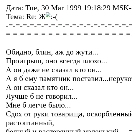
Дата: Tue, 30 Mar 1999 19:18:29 MS
Тема: Re: Ж
-=-=-=-=-=-=-=-=-=-=-=-=-=-=-=-=-=-
=-=-=-=-=-=-=-=-=-=-=-=-=-=-=-=-=-=
Обидно, блин, аж до жути...
Проигрыш, оно всегда плохо...
А он даже не сказал кто он...
А я б ему памятник поставил...неруко
А он сказал кто он...
Лучше б не говорил...
Мне б легче было...
Сдох от руки товарища, оскорбленны
растоптанный,
бедный и растерянный маленький ---