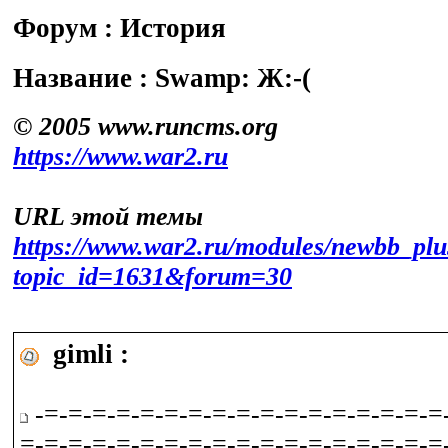
Форум : История
Название : Swamp: Ж:-(
© 2005 www.runcms.org
https://www.war2.ru
URL этой темы
https://www.war2.ru/modules/newbb_plu
topic_id=1631&forum=30
gimli :
-=-=-=-=-=-=-=-=-=-=-=-=-=-=-=-=-=
=-=-=-=-=-=-=-=-=-=-=-=-=-=-=-=-=-=