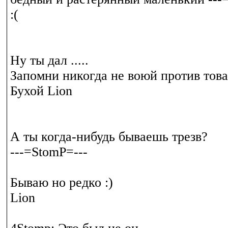
:(
Ну ты дал .....
Запомни никогда не воюй против това
Бухой Lion
А ты когда-нибудь бываешь трезв?
---=StomP=---
Бываю но редко :)
Lion