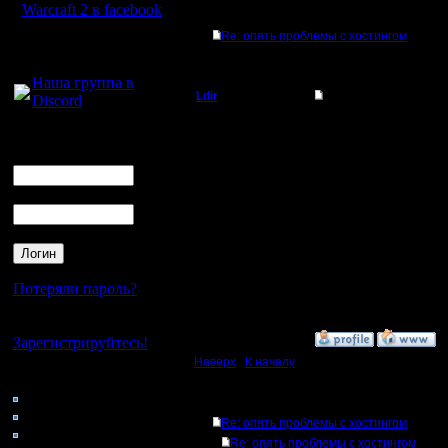
Warcraft 2 в facebook
Ответов
Re: опять проблемы с хостингом
Для голосового
общения:
Наша группа в
Ldir
Re: опять проблемы
Discord
Админ
Приняли 
Логин
Ник
покупаем 
Регистрация:
25.2.05
25000р. Я
Пароль
Сообщений: 1017
Откуда:
Н.Новгород
--
Потеряли пароль?
Warcraft 
Нет своего аккаунта?
»
20.4.09 19:34
Зарегистрируйтесь!
Наверх
|
К началу
Кто на сайте
90: Гости
Ответов
0: Пользователи
Re: опять проблемы с хостингом
4121: Пользователи с
Re: опять проблемы с хостингом