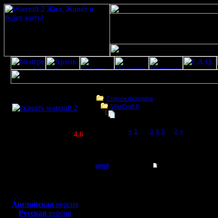
Скачать игру
бесплатно
Список форумов
WarCraft II
WarCraft 2 COMBAT
опять проблемы с хостингом
(Warcraft II BNE 2.02+)
Page 2 of 7
«
1
[2]
3
4
5
...
7
»
Актуальная версия:
4.6
(февраль 2020)
опять проблемы с хостингом
Совместимо с
Windows
gimli
Re: опять проблемы
XP/Vista/7/8/10
Мастер
Ладно те
Боевой релиз, ~
40 Мб
для игры по сети:
вам чтобы
Регистрация:
Английская
версия
13.6.05
Русская
версия
паре. А н
Сообщений: 477