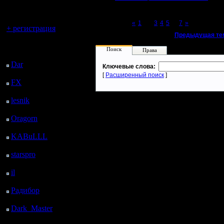
регистрацией
Вы гость здесь.
Page 2 of 7
«
1
[2]
3
4
5
...
7
»
+ регистрация
«
Предыдущая те
Последний
Поиск
Права
посетитель:
Dar
: 24 Дней 17 ч. 52
Ключевые слова:
м. назад
[
Расширенный поиск
]
FX
: 97 Дней 1 ч. 24
м. назад
lesnik
: 130 Дней 3 ч.
41 м. назад
Oragorn
: 138 Дней 3
ч. 51 м. назад
KABuLLL
: 166 Дней
3 ч. назад
starspro
: 190 Дней 14
ч. 34 м. назад
il
: 262 Дней 39 м.
назад
Радибор
: 285 Дней 20
ч. 26 м. назад
Dark_Master
: 296
Дней 22 ч. 42 м. назад