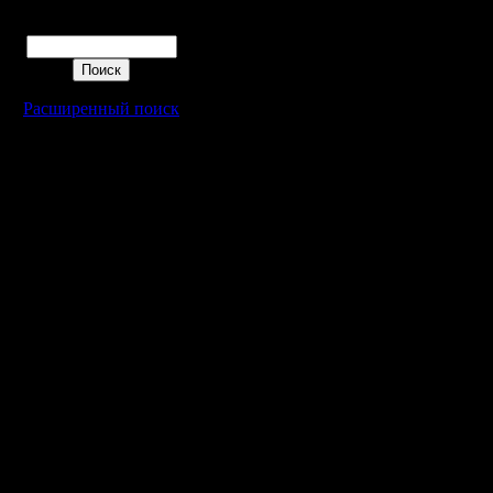
Поиск
Расширенный поиск
Warcraft 2 - скачать бесплатно русскую версию, warcraft 2 серве
- Генерация