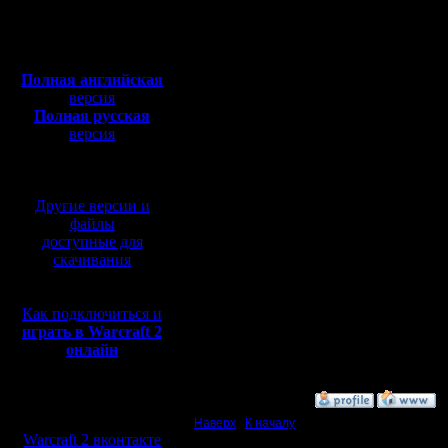
Откуда: Moscow
сервак. К
Полная версия, ~
450
Мб
для того 
с музыкой и видео:
Полная английская
могли из
версия
Полная русская
помоему 
версия
перевод от war2.ru на
базе перевода от СПК
Спб, тиге
Другие версии и
еще куча
файлы
доступные для
спокойно 
скачивания
буржуйск
Как подключиться и
на нем + 
играть в Warcraft 2
онлайн
решают 9
»
17.4.09 14:51
Мы в социальных
сетях:
Наверх
|
К началу
Warcraft 2 вконтакте