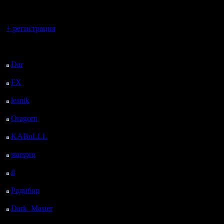
регистрацией
Вы гость здесь.
+ регистрация
Последний
посетитель:
Dar
: 25 Дней 37 м.
назад
FX
: 97 Дней 8 ч. 9 м.
назад
lesnik
: 130 Дней 10 ч.
27 м. назад
Oragorn
: 138 Дней 10
ч. 36 м. назад
KABuLLL
: 166 Дней
9 ч. 45 м. назад
starspro
: 190 Дней 21
ч. 19 м. назад
il
: 262 Дней 7 ч. 25 м.
назад
Радибор
: 286 Дней 3
ч. 12 м. назад
Dark_Master
: 297
Дней 5 ч. 28 м. назад