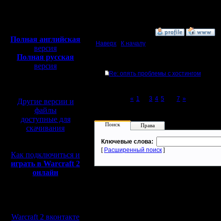
Откуда: Moscow
Полная версия, ~
450
Мб
с музыкой и видео:
»
8.6.09 19:45
Полная английская
Наверх
|
К началу
версия
Полная русская
Ответов
версия
Re: опять проблемы с хостингом
перевод от war2.ru на
базе перевода от СПК
Page 6 of 7
«
1
...
3
4
5
[6]
7
»
Другие версии и
файлы
доступные для
Поиск
Права
скачивания
Ключевые слова:
[
Расширенный поиск
]
Как подключиться и
играть в Warcraft 2
онлайн
Мы в социальных
сетях:
Warcraft 2 вконтакте