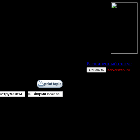
Статус Battle.Net
Расширенный статус
Обновить
server.war2.ru
oxycontin
luddestromstad
mansa
нструменты
Форма показа
gow ef~
Alligator
dragonball[z]
Knitterhemd
0wn3dj00
_I_Undine
gsew