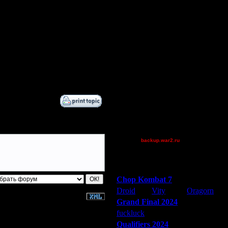
ring62
He-Man
compz
FalseWorld
comps
.
Дата
Becks
8.6.09 22:52
Остальные игроки
AA.GreenGoblin
polandbb
Quaaka
tyrus
backup.war2.ru
Остальные игроки
Победители турниров
Chop Kombat 7
Droid
Vity
Oragorn
Grand Final 2024
fuckluck
Extasey
ARMilitar
Qualifiers 2024