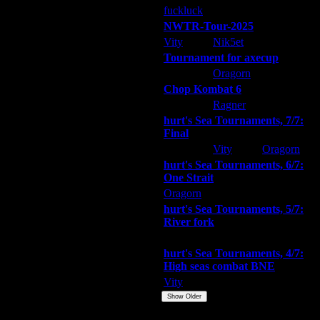
fuckluck
ARMilitar
Extasey
NWTR-Tour-2025
Vity
Nik5et
ARMilitar
Tournament for axecup
ARMilitar
Oragorn
Extasey
Chop Kombat 6
hurt
Ragner
Extasey
hurt's Sea Tournaments, 7/7:
Final
Extasey
Vity
Oragorn
hurt's Sea Tournaments, 6/7:
One Strait
Oragorn
ARMilitar
Extasey
hurt's Sea Tournaments, 5/7:
River fork
Extasey
ARMilitar
Doooda
hurt's Sea Tournaments, 4/7:
High seas combat BNE
Vity
ARMilitar
None
Show Older