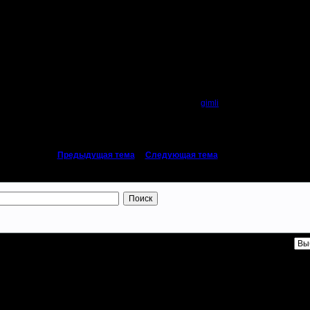
Автор
gimli
«
Предыдущая тема
|
Следующая тема
»