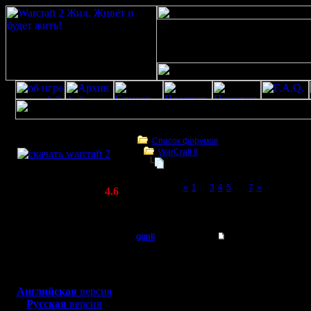
Скачать игру
бесплатно
Список форумов
WarCraft II
WarCraft 2 COMBAT
опять проблемы с хостингом
(Warcraft II BNE 2.02+)
Page 6 of 7
«
1
...
3
4
5
[6]
7
»
Актуальная версия:
4.6
(февраль 2020)
опять проблемы с хостингом
Совместимо с
Windows
gimli
Re: опять проблемы
XP/Vista/7/8/10
Мастер
Какие нить новости п
Боевой релиз, ~
40 Мб
для игры по сети:
Регистрация:
Английская
версия
13.6.05
Русская
версия
Сообщений: 477