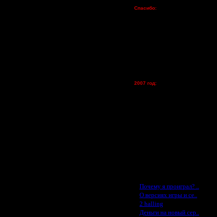
Пожертвования
Спасибо:
FX - $80 (домен)
Zelya - (турниры)
lesnik
Dar - (турниры)
Kagan - (турниры)
vova1 - (хостинг)
tolsty - (хостинг)
Oragorn - (хостинг)
2007 год:
Spbwar - $400
Jade -$100
MasterKsa - $60
Lisak -$52
Cocka - $50
Konstkl - $50
Ldir - $50
Gadzila - $20
Feature -$10
Последние статьи
·
Почему я проиграл? ..
·
О версиях игры и се..
·
2 halling
·
Деньги на новый сер..