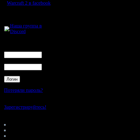
Warcraft 2 в facebook
Для голосового
общения:
Наша группа в
Discord
Логин
Ник
Пароль
Потеряли пароль?
Нет своего аккаунта?
Зарегистрируйтесь!
Кто на сайте
48: Гости
0: Пользователи
4121: Пользователи с