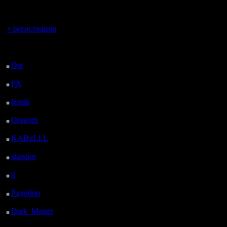
регистрацией
Вы гость здесь.
+ регистрация
Последний
посетитель:
Dar
: 25 Дней 2 ч. 22
м. назад
FX
: 97 Дней 9 ч. 54
м. назад
lesnik
: 130 Дней 12 ч.
12 м. назад
Oragorn
: 138 Дней 12
ч. 21 м. назад
KABuLLL
: 166 Дней
11 ч. 30 м. назад
starspro
: 190 Дней 23
ч. 4 м. назад
il
: 262 Дней 9 ч. 9 м.
назад
Радибор
: 286 Дней 4
ч. 56 м. назад
Dark_Master
: 297
Дней 7 ч. 13 м. назад