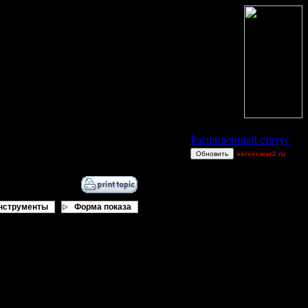
Статус Battle.Net
Расширенный статус
Обновить
server.war2.ru
gow
fused
$p!d3r
нструменты
Форма показа
Leo5050
Gourmet
exitt
_I_Undine
нить еще (типа бекапов), тормозить
TEST
JuggerNot24
c