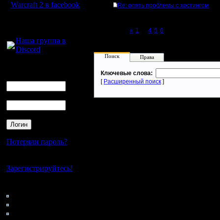
Warcraft 2 в facebook
Re: опять проблемы с хостингом
Для голосового
общения:
Page 7 of 7
«
1
...
4
5
6
[7]
Наша группа в
Discord
Поиск
Права
Логин
Ключевые слова:
Ник
[
Расширенный поиск
]
Пароль
Потеряли пароль?
Нет своего аккаунта?
Зарегистрируйтесь!
Кто на сайте
117: Гости
0: Пользователи
4121: Пользователи с