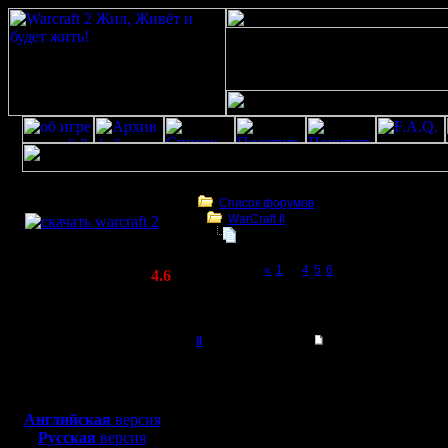
Скачать игру
бесплатно
Список форумов
WarCraft II
WarCraft 2 COMBAT
опять проблемы с хостингом
(Warcraft II BNE 2.02+)
Page 7 of 7
«
1
...
4
5
6
[7]
Актуальная версия:
4.6
(февраль 2020)
опять проблемы с хостингом
Совместимо с
Windows
il
Re: опять проблемы
XP/Vista/7/8/10
Добрый Админ
И как теперь устроено
Боевой релиз, ~
40 Мб
1 сервер - ВПН и сайт,
не будет?
для игры по сети:
Регистрация:
Английская
версия
10.5.06
Русская
версия
Сообщений: 2471