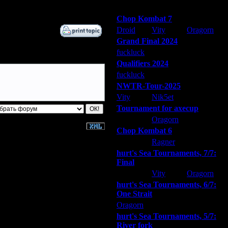
7.8.09 02:26
Победители турниров
Chop Kombat 7
Droid
Vity
Oragorn
Grand Final 2024
fuckluck
Extasey
ARMilitar
Qualifiers 2024
fuckluck
ARMilitar
Extasey
NWTR-Tour-2025
Vity
Nik5et
ARMilitar
Tournament for axecup
ARMilitar
Oragorn
Extasey
Chop Kombat 6
hurt
Ragner
Extasey
hurt's Sea Tournaments, 7/7:
Final
Extasey
Vity
Oragorn
hurt's Sea Tournaments, 6/7:
One Strait
Oragorn
ARMilitar
Extasey
hurt's Sea Tournaments, 5/7:
River fork