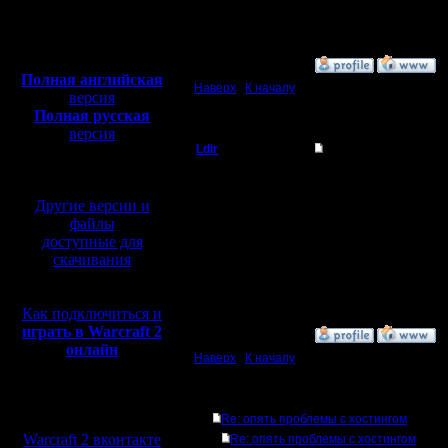
Откуда:
Полная версия, ~
450
Мб
с музыкой и видео:
»
9.5.09 18:31
Полная английская
Наверх
|
К началу
версия
Полная русская
версия
Ldir
Re: опять проблемы
перевод от war2.ru на
базе перевода от СПК
Админ
Да уж месяц как пеехал
Вчера уже успел винт 
Другие версии и
Установили HDD 150 G
Регистрация:
Зверь винт, рекоменду
файлы
25.2.05
Память расширили до
доступные для
Сообщений: 1017
скачивания
Откуда:
Сегодня и домен прод
Н.Новгород
--
Warcraft 2 Forever!
Как подключиться и
играть в Warcraft 2
»
10.6.09 13:25
онлайн
Наверх
|
К началу
Ответов
Мы в социальных
Re: опять проблемы с хостингом
сетях:
Warcraft 2 вконтакте
Re: опять проблемы с хостингом