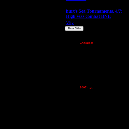
Extasey
ARMilitar
Doooda
hurt's Sea Tournaments, 4/7:
High seas combat BNE
Vity
ARMilitar
None
Show Older
Пожертвования
Спасибо:
FX - $80 (домен)
Zelya - (турниры)
lesnik
Dar - (турниры)
Kagan - (турниры)
vova1 - (хостинг)
tolsty - (хостинг)
Oragorn - (хостинг)
2007 год:
Spbwar - $400
Jade -$100
MasterKsa - $60
Lisak -$52
Cocka - $50
Konstkl - $50
Ldir - $50
Gadzila - $20