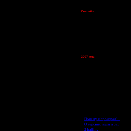
Пожертвования
Спасибо:
FX - $80 (домен)
Zelya - (турниры)
lesnik
Dar - (турниры)
Kagan - (турниры)
vova1 - (хостинг)
tolsty - (хостинг)
Oragorn - (хостинг)
2007 год:
Spbwar - $400
Jade -$100
MasterKsa - $60
Lisak -$52
Cocka - $50
Konstkl - $50
Ldir - $50
Gadzila - $20
Feature -$10
Последние статьи
·
Почему я проиграл? ..
·
О версиях игры и се..
·
2 halling