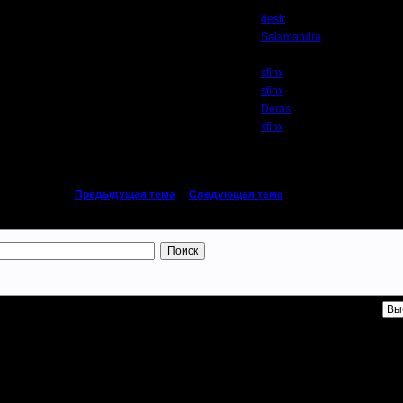
destr
Salamandra
sfinx
sfinx
Deras
sfinx
«
Предыдущая тема
|
Следующая тема
»