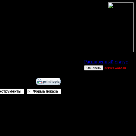
Статус Battle.Net
Расширенный статус
Обновить
server.war2.ru
TEST
JuggerNot24
GOW
нструменты
Форма показа
[OH]TAKEOVER
Dj~
--Rygar--
miguelperu
JustForFun
Eagle88DJB
CommadantJ