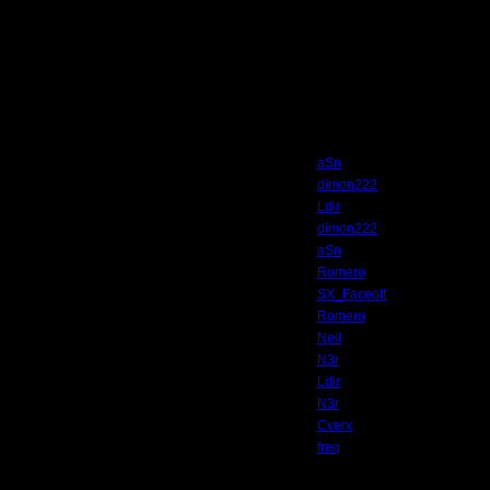
Автор
aSn
dimon222
Ldir
dimon222
aSn
Romero
SX_Faceoff
Romero
Neil
N3r
Ldir
N3r
Cverx
freq