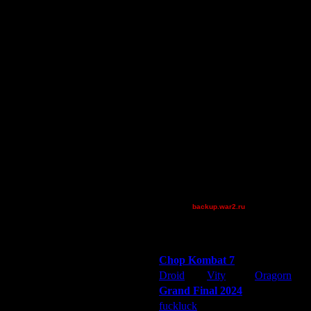
lodkeserith
Остальные игроки
AA.GreenGoblin
FaT~PiG
JayHawkerz
Jordan4385
Дата
P!NK
20.3.05 08:52
Pangster2015
21.3.05 14:33
21.3.05 14:36
Shotgun
22.3.05 07:20
Superhigh
22.3.05 09:26
Theboy
23.3.05 10:40
van[z]
24.3.05 00:01
XuRnT[z]
9.4.05 15:20
backup.war2.ru
14.4.05 22:52
Остальные игроки
18.4.05 21:34
21.4.05 21:34
Победители турниров
22.4.05 08:47
Chop Kombat 7
6.5.05 18:39
Droid
Vity
Oragorn
15.6.05 00:51
Grand Final 2024
27.11.05 20:19
fuckluck
Extasey
ARMilitar