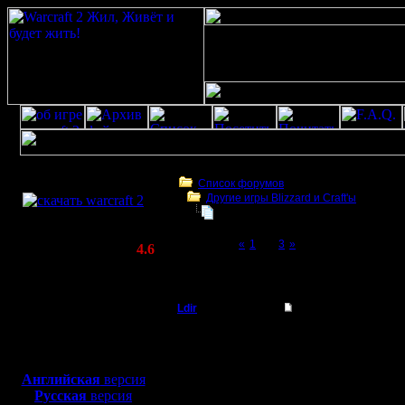
Скачать игру
бесплатно
Список форумов
Другие игры Blizzard и Craft'ы
WarCraft 2 COMBAT
Warcraft 2000
(Warcraft II BNE 2.02+)
Page 2 of 3
«
1
[2]
3
»
Актуальная версия:
4.6
(февраль 2020)
Warcraft 2000
Совместимо с
Windows
Ldir
Warcraft 2000
XP/Vista/7/8/10
Админ
Видел я эту штука. Вр
Боевой релиз, ~
40 Мб
Тока я так не понял м
для игры по сети:
Регистрация:
--
Английская
версия
25.2.05
Warcraft 2 Forever!
Русская
версия
Сообщений: 1017