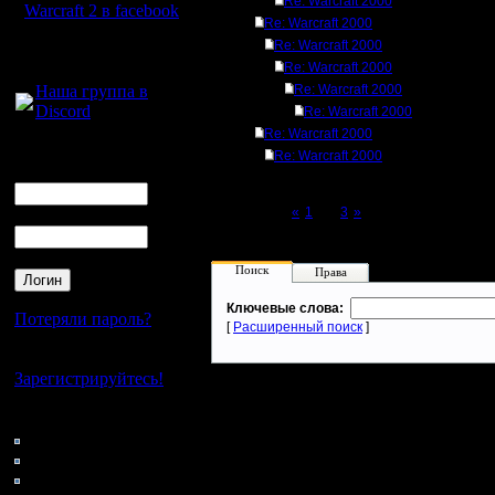
Re: Warcraft 2000
Warcraft 2 в facebook
Re: Warcraft 2000
Re: Warcraft 2000
Для голосового
Re: Warcraft 2000
общения:
Наша группа в
Re: Warcraft 2000
Discord
Re: Warcraft 2000
Re: Warcraft 2000
Логин
Re: Warcraft 2000
Ник
Page 2 of 3
«
1
[2]
3
»
Пароль
Поиск
Права
Ключевые слова:
Потеряли пароль?
[
Расширенный поиск
]
Нет своего аккаунта?
Зарегистрируйтесь!
Кто на сайте
51: Гости
0: Пользователи
4121: Пользователи с