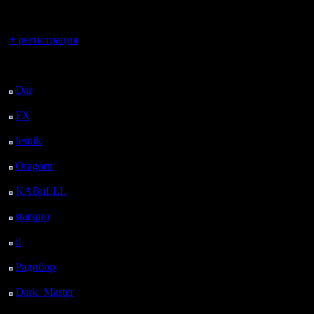
регистрацией
Вы гость здесь.
+ регистрация
Последний
посетитель:
Dar
: 26 Дней 9 ч. 52
м. назад
FX
: 98 Дней 17 ч. 24
м. назад
lesnik
: 131 Дней 19 ч.
42 м. назад
Oragorn
: 139 Дней 19
ч. 51 м. назад
KABuLLL
: 167 Дней
19 ч. назад
starspro
: 192 Дней 6 ч.
34 м. назад
il
: 263 Дней 16 ч. 39
м. назад
Радибор
: 287 Дней 12
ч. 26 м. назад
Dark_Master
: 298
Дней 14 ч. 43 м. назад