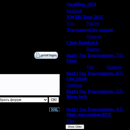
29.12.05 15:02
Qualifiers 2024
6.9.10 20:03
fuckluck
ARMilitar
Extasey
6.1.12 23:35
NWTR-Tour-2025
22.7.14 10:51
Vity
Nik5et
ARMilitar
3.10.15 14:47
4.10.15 13:16
Tournament for axecup
25.8.16 02:15
ARMilitar
Oragorn
Extasey
27.7.22 20:49
Chop Kombat 6
hurt
Ragner
Extasey
hurt's Sea Tournaments, 7/7:
Final
Extasey
Vity
Oragorn
hurt's Sea Tournaments, 6/7:
One Strait
Oragorn
ARMilitar
Extasey
hurt's Sea Tournaments, 5/7:
River fork
Extasey
ARMilitar
Doooda
hurt's Sea Tournaments, 4/7:
High seas combat BNE
Vity
ARMilitar
None
Show Older