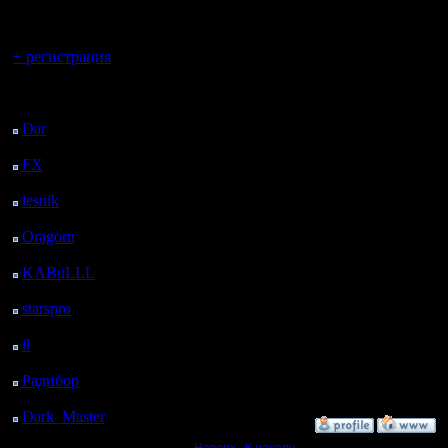
регистрацией
Админ
я понимю,
Вы гость здесь.
интимно.
+ регистрация
Регистрация:
25.2.05
закрываю
Сообщений: 1017
Последний
Откуда:
посетитель:
Н.Новгород
разводит
Dar
: 25 Дней 12 ч. 37
м. назад
FX
: 97 Дней 20 ч. 9
Проверьт
м. назад
lesnik
: 130 Дней 22 ч.
ping vpn.w
26 м. назад
Oragorn
: 138 Дней 22
пинг дол
ч. 36 м. назад
KABuLLL
: 166 Дней
100 и без
21 ч. 45 м. назад
starspro
: 191 Дней 9 ч.
19 м. назад
il
: 262 Дней 19 ч. 24
--
м. назад
Warcraft 
Радибор
: 286 Дней 15
ч. 11 м. назад
Dark_Master
: 297
»
17.1.08 10:30
Дней 17 ч. 27 м. назад