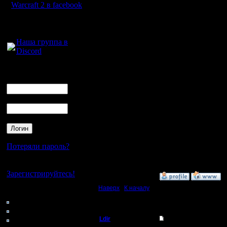
Я понима
Warcraft 2 в facebook
все возм
Для голосового
общения:
хотим не
Наша группа в
Discord
читать т
;)
Логин
Ник
Спасибо 
Пароль
--
Стучите 
Потеряли пароль?
поможем
Нет своего аккаунта?
Зарегистрируйтесь!
»
17.1.08 00:26
Наверх
|
К началу
Кто на сайте
189: Гости
0: Пользователи
4121: Пользователи с
Ldir
Re: кто лагает? отв