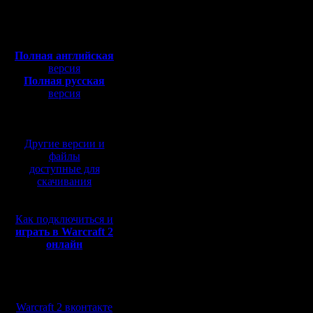
Откуда: Прага
Цитата:
Полная версия, ~
450
Мб
с музыкой и видео:
Полная английская
/ps и пер
версия
Полная русская
на улучше
версия
перевод от war2.ru на
?
базе перевода от СПК
У меня п
Другие версии и
ADSL, В
файлы
доступные для
ЛЕТАЕТ(!
скачивания
тоже воо
Как подключиться и
в послед
играть в Warcraft 2
онлайн
вечерам (
заметил)
Мы в социальных
у меня...
сетях:
Warcraft 2 вконтакте