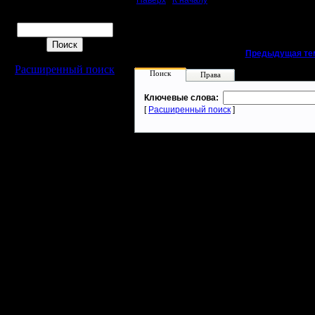
Наверх
|
К началу
Поиск
«
Предыдущая те
Расширенный поиск
Поиск
Права
Ключевые слова:
[
Расширенный поиск
]
Warcraft 2 - скачать бесплатно русскую версию, warcraft 2 серве
- Генерация