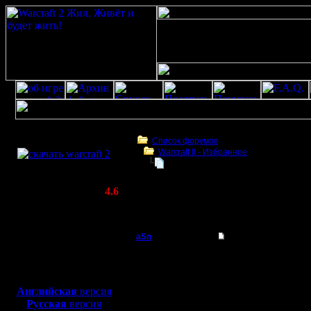
Скачать игру
бесплатно
Список форумов
Warсraft II - Избранное
WarCraft 2 COMBAT
кто лагает? ответ здесь
(Warcraft II BNE 2.02+)
Актуальная версия:
4.6
(февраль 2020)
кто лагает? ответ здесь
Совместимо с
Windows
aSn
Re: кто лагает? отв
XP/Vista/7/8/10
Полубог
Извини, Л
Боевой релиз, ~
40 Мб
для игры по сети:
сдержался
Регистрация:
Английская
версия
13.2.05
Русская
версия
подколы
Сообщений: 322