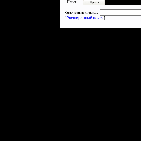
Поиск
Права
Ключевые слова:
[
Расширенный поиск
]
Warcraft 2 - скачать бесплатно русскую версию, warcraft 2 серве
- Генерация