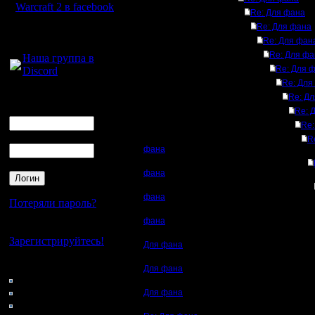
Warcraft 2 в facebook
Re: Для фана
Re: Для фана
Для голосового
Re: Для фан
общения:
Re: Для фа
Наша группа в
Re: Для 
Discord
Re: Для
Логин
Re: Д
Ник
Re: 
Re:
Пароль
R
фана
фана
фана
Потеряли пароль?
фана
Нет своего аккаунта?
Зарегистрируйтесь!
Для фана
Кто на сайте
Для фана
47: Гости
0: Пользователи
Для фана
4121: Пользователи с