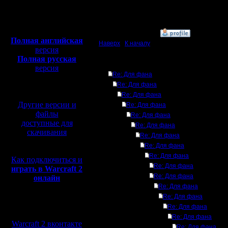
Откуда: Москва
Полная версия, ~
450
Мб
с музыкой и видео:
»
14.7.15 14:38
Полная английская
Наверх
|
К началу
версия
Полная русская
Ответов
версия
Re: Для фана
перевод от war2.ru на
Re: Для фана
базе перевода от СПК
Re: Для фана
Другие версии и
Re: Для фана
файлы
Re: Для фана
доступные для
Re: Для фана
скачивания
Re: Для фана
Re: Для фана
Re: Для фана
Как подключиться и
Re: Для фана
играть в Warcraft 2
Re: Для фана
онлайн
Re: Для фана
Re: Для фана
Мы в социальных
Re: Для фана
сетях:
Re: Для фана
Warcraft 2 вконтакте
Re: Для фана