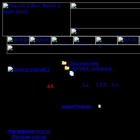
Скачать игру
бесплатно
Список форумов
Warсraft II - Избранное
WarCraft 2 COMBAT
Для фана
(Warcraft II BNE 2.02+)
Page 2 of 8
«
1
[2]
3
4
5
...
8
»
Актуальная версия:
4.6
(февраль 2020)
Для фана
Совместимо с
Windows
AgainstTheGrain
Re: Для фана
XP/Vista/7/8/10
Полубог
Давай замутим ) Вроде
Боевой релиз, ~
40 Мб
люди начнут подтягива
для игры по сети:
Регистрация:
--
Английская
версия
9.8.05
I'll mantain against the g
Русская
версия
Сообщений: 355