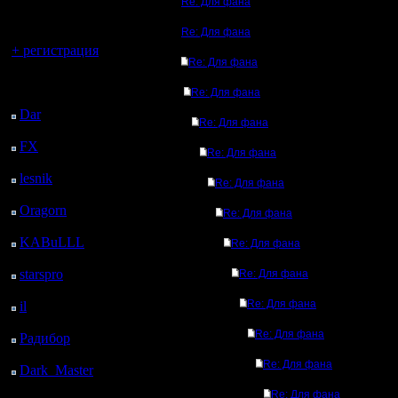
регистрацией
Re: Для фана
Re: Для фана
Вы гость здесь.
+ регистрация
Re: Для фана
Последний
Re: Для фана
посетитель:
Dar
: 25 Дней 2 м.
Re: Для фана
назад
FX
: 97 Дней 7 ч. 34
Re: Для фана
м. назад
lesnik
: 130 Дней 9 ч.
Re: Для фана
52 м. назад
Oragorn
: 138 Дней 10
Re: Для фана
ч. 1 м. назад
KABuLLL
: 166 Дней
Re: Для фана
9 ч. 10 м. назад
starspro
: 190 Дней 20
Re: Для фана
ч. 44 м. назад
Re: Для фана
il
: 262 Дней 6 ч. 50 м.
назад
Re: Для фана
Радибор
: 286 Дней 2
ч. 37 м. назад
Re: Для фана
Dark_Master
: 297
Дней 4 ч. 53 м. назад
Re: Для фана