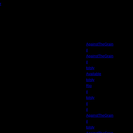
r
(Размер файла:
781.71
Кб; 580 Нажатий:)
Автор
AgainstTheGrain
il
AgainstTheGrain
il
tolsty
Available
tolsty
Rio
il
tolsty
il
il
AgainstTheGrain
il
tolsty