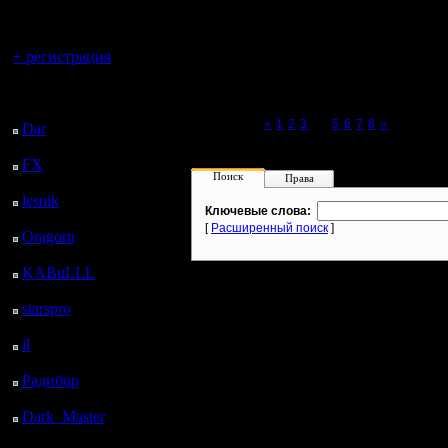
регистрацией
Вы гость здесь.
+ регистрация
Последний
посетитель:
Page 4 of 8
«
1
2
3
[4]
5
6
7
8
»
Dar
: 26 Дней 7 ч. 43
м. назад
FX
: 98 Дней 15 ч. 15
Поиск
Права
м. назад
lesnik
: 131 Дней 17 ч.
Ключевые слова:
33 м. назад
[
Расширенный поиск
]
Oragorn
: 139 Дней 17
ч. 42 м. назад
KABuLLL
: 167 Дней
16 ч. 51 м. назад
starspro
: 192 Дней 4 ч.
25 м. назад
il
: 263 Дней 14 ч. 31
м. назад
Радибор
: 287 Дней 10
ч. 18 м. назад
Dark_Master
: 298
Дней 12 ч. 34 м. назад