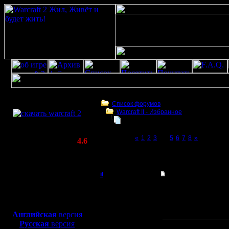
Скачать игру
бесплатно
Список форумов
Warсraft II - Избранное
WarCraft 2 COMBAT
Для фана
(Warcraft II BNE 2.02+)
Page 4 of 8
«
1
2
3
[4]
5
6
7
8
»
Актуальная версия:
4.6
(февраль 2020)
Для фана
Совместимо с
Windows
il
Re: Для фана
XP/Vista/7/8/10
Добрый Админ
Ну вот, не знаю кому к
Боевой релиз, ~
40 Мб
Главное, чтобы в кома
для игры по сети:
Регистрация:
Обещанные реплеи, что
Английская
версия
10.5.06
Русская
версия
Сообщений: 2471
Прикрепленный к со