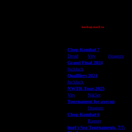
23.7.15 21:22
Theboy
29.7.15 20:50
tyrus
30.7.15 14:41
XuRnT[z]
30.7.15 16:19
[TD]LuX
30.7.15 21:43
backup.war2.ru
31.7.15 10:16
Остальные игроки
1.8.15 13:56
1.8.15 15:24
Победители турниров
5.8.15 18:37
Chop Kombat 7
5.8.15 18:42
Droid
Vity
Oragorn
7.8.15 20:09
Grand Final 2024
19.8.15 23:04
fuckluck
Extasey
ARMilitar
20.8.15 01:05
Qualifiers 2024
20.8.15 10:21
fuckluck
ARMilitar
Extasey
20.8.15 15:03
NWTR-Tour-2025
22.8.15 05:25
22.8.15 17:54
Vity
Nik5et
ARMilitar
22.8.15 18:15
Tournament for axecup
22.8.15 22:18
ARMilitar
Oragorn
Extasey
24.8.15 23:49
Chop Kombat 6
27.8.15 01:08
hurt
Ragner
Extasey
30.10.15 15:31
hurt's Sea Tournaments, 7/7:
30.10.15 18:48