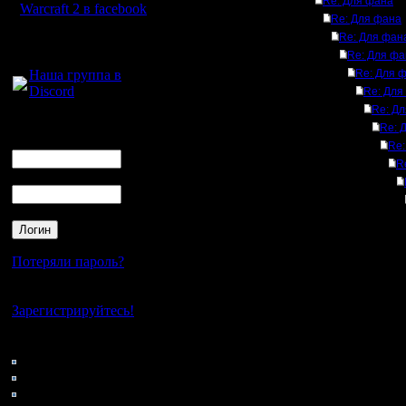
Re: Для фана
Warcraft 2 в facebook
Re: Для фана
Re: Для фан
Для голосового
Re: Для фа
общения:
Наша группа в
Re: Для 
Discord
Re: Для
Re: Д
Логин
Re: 
Ник
Re:
R
Пароль
Потеряли пароль?
Нет своего аккаунта?
Зарегистрируйтесь!
Кто на сайте
57: Гости
0: Пользователи
4121: Пользователи с