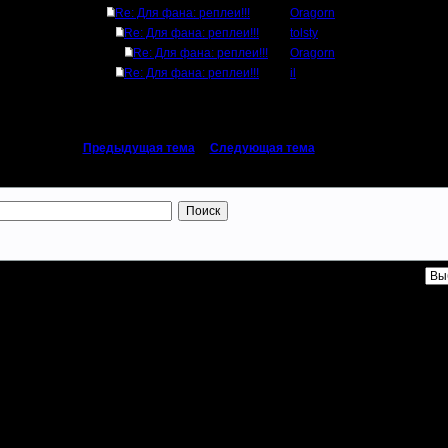
Re: Для фана: реплеи!!!
Oragorn
Re: Для фана: реплеи!!!
tolsty
Re: Для фана: реплеи!!!
Oragorn
Re: Для фана: реплеи!!!
il
«
Предыдущая тема
|
Следующая тема
»