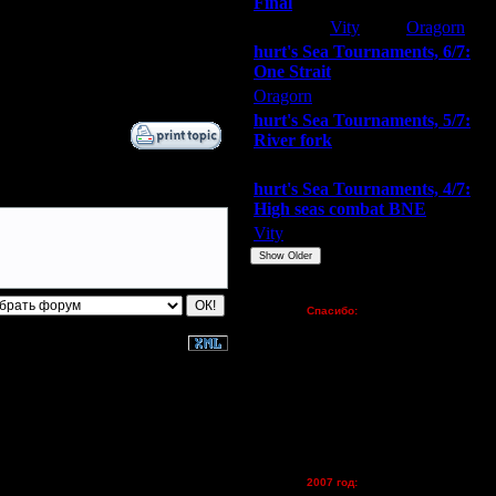
Final
30.10.15 18:56
Extasey
Vity
Oragorn
30.10.15 19:00
hurt's Sea Tournaments, 6/7:
30.10.15 19:02
One Strait
2.11.15 15:45
Oragorn
ARMilitar
Extasey
hurt's Sea Tournaments, 5/7:
River fork
Extasey
ARMilitar
Doooda
hurt's Sea Tournaments, 4/7:
High seas combat BNE
Vity
ARMilitar
None
Show Older
Пожертвования
Спасибо:
FX - $80 (домен)
Zelya - (турниры)
lesnik
Dar - (турниры)
Kagan - (турниры)
vova1 - (хостинг)
tolsty - (хостинг)
Oragorn - (хостинг)
2007 год: