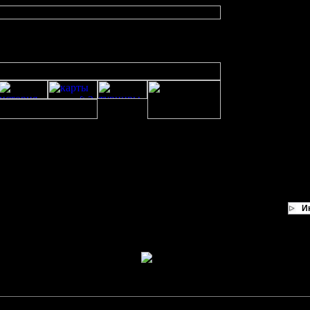
И
ак, а мне понравилось как поиграли.
ндах баланс был.
-то я вчера забыл их выложить...
общению файл: