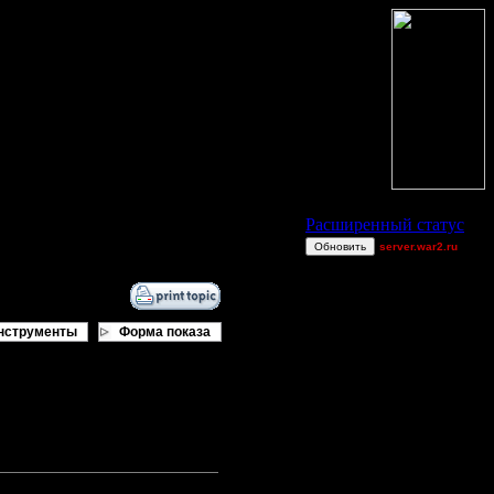
Статус Battle.Net
Расширенный статус
Обновить
server.war2.ru
Comps No aIR ~
Verssace
mntbiker56
нструменты
Форма показа
GOW
$p!d3r
RushNAttack
miguelperu
QuilKs
van[z]
1