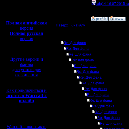
Откуда:
atg14-16.07.2015.ra
Полная версия, ~
450
Мб
с музыкой и видео:
»
16.7.15 03:14
Полная английская
Наверх
|
К началу
версия
Полная русская
Ответов
версия
Re: Для фана
перевод от war2.ru на
базе перевода от СПК
Re: Для фана
Re: Для фана
Другие версии и
Re: Для фана
файлы
Re: Для фана
доступные для
Re: Для фана
скачивания
Re: Для фана
Re: Для фана
Re: Для фана
Как подключиться и
Re: Для фана
играть в Warcraft 2
онлайн
Re: Для фана
Re: Для фана
Re: Для фана
Мы в социальных
Re: Для фана
сетях:
Re: Для фана
Warcraft 2 вконтакте