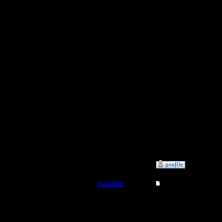
можно бу
оттачива
участием
приемы и 
Если сам
запись...
Короче п
пользуюс
(вер. 1.0
»
16.7.15 16:54
Available
Re: Для фана
Военный Вождь
Варвид тр
третьей я
Регистрация: