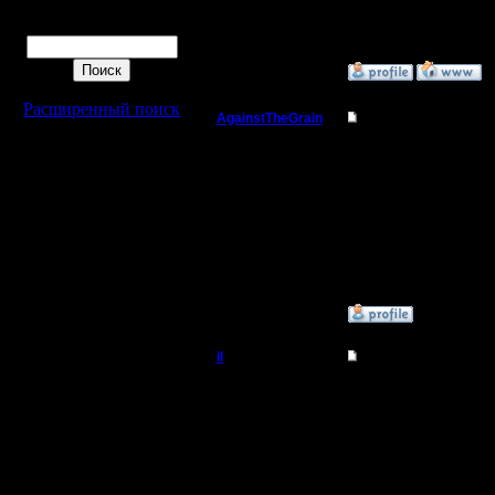
[ Редактир
Поиск
»
16.7.15 13:22
Расширенный поиск
AgainstTheGrain
Re: Для фана
Полубог
Warvideo,
Регистрация:
9.8.05
--
Сообщений: 355
Откуда: Москва
I'll mantai
»
16.7.15 13:27
il
Re: Для фана
Добрый Админ
Популярно
Я не пишу
Регистрация:
10.5.06
Сообщений: 2471
Откуда: