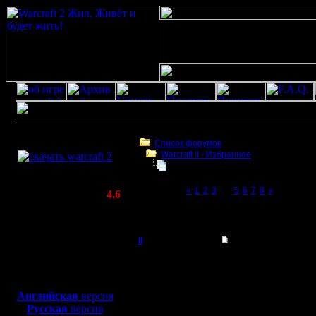
Скачать игру
бесплатно
Список форумов
Warсraft II - Избранное
WarCraft 2 COMBAT
Для фана
(Warcraft II BNE 2.02+)
Page 4 of 8
«
1
2
3
[4]
5
6
7
8
»
Актуальная версия:
4.6
(февраль 2020)
Для фана
Совместимо с
Windows
il
Re: Для фана
XP/Vista/7/8/10
Добрый Админ
Ну вот, н
Боевой релиз, ~
40 Мб
для игры по сети:
поиграли
Регистрация:
Английская
версия
10.5.06
Русская
версия
Главное,
Сообщений: 2471