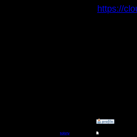
7.1.08
https://c
Сообщений: 208
Откуда: Санкт-
Петербург
не так уж
Не знаю 
посмотре
il'а в пе
казалось,
Не лените
Зато есл
выложить
»
17.7.15 01:33
tolsty
Re: Для фана