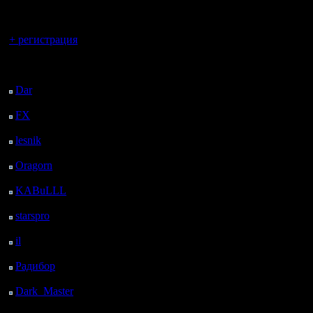
регистрацией
реплее, 
ты+они =
Вы гость здесь.
+ регистрация
Еще стави
Последний
скорость 
посетитель:
Dar
: 24 Дней 23 ч. 2
пускаешь
м. назад
FX
: 97 Дней 6 ч. 33
м. назад
lesnik
: 130 Дней 8 ч.
Далее ес
51 м. назад
твой пео
Oragorn
: 138 Дней 9
ч. 1 м. назад
карте. Е
KABuLLL
: 166 Дней
8 ч. 9 м. назад
игра тебя
starspro
: 190 Дней 19
ч. 43 м. назад
причину 
il
: 262 Дней 5 ч. 49 м.
назад
Как-то так
Радибор
: 286 Дней 1
ч. 36 м. назад
Dark_Master
: 297
Дней 3 ч. 52 м. назад