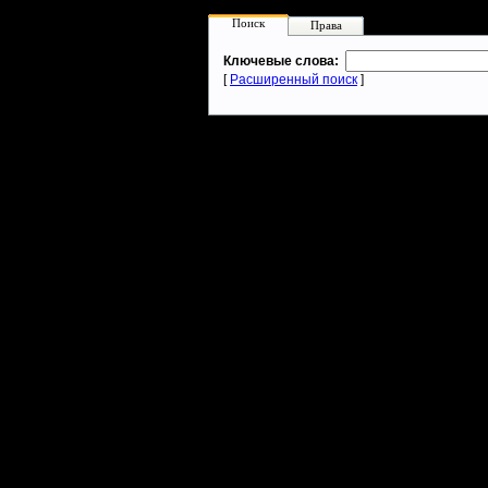
Поиск
Права
Ключевые слова:
[
Расширенный поиск
]
Warcraft 2 - скачать бесплатно русскую версию, warcraft 2 серве
- Генерация