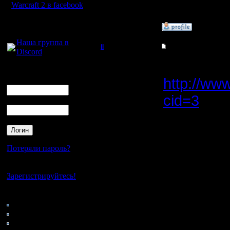
I'll mantai
Warcraft 2 в facebook
Для голосового
»
16.7.15 13:07
общения:
Наша группа в
il
Re: Для фана
Discord
Добрый Админ
insight.
Логин
Ник
http://ww
Регистрация:
10.5.06
cid=3
- do
Сообщений: 2471
Пароль
Откуда:
И там най
Инструкц
Потеряли пароль?
вкратце:
Нет своего аккаунта?
Зарегистрируйтесь!
- запуска
Кто на сайте
- заходиш
64: Гости
0: Пользователи
обязатель
4121: Пользователи с