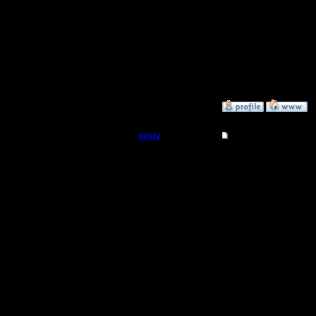
Чем insig
одноврем
ними, сра
А варвиде
»
16.7.15 13:30
tolsty
Re: Для фана
Полубог
Согласен
преимуще
Регистрация:
13.5.14
1. просто
Сообщений: 855
Откуда:
также воз
Это огро
варвиде 
инсайта 