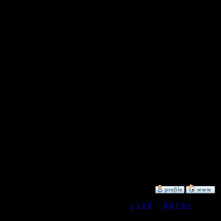
server н
новом хо
некоторой
хакер за
втык от с
за нецел
рабочих 
Подробнос
P.S: чтен
Изучайте
»
19.7.15 10:55
Page 4 of 8
«
1
2
3
[4]
5
6
7
8
»