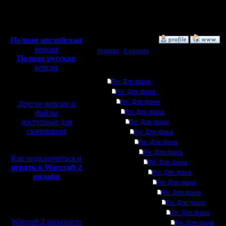
Откуда:
рабочего времени и ра
Подробности читайте н
Полная версия, ~
450
Мб
P.S: чтение - сила, а 
с музыкой и видео:
Полная английская
»
19.7.15 10:55
версия
Наверх
|
К началу
Полная русская
версия
Ответов
перевод от war2.ru на
Re: Для фана
базе перевода от СПК
Re: Для фана
Re: Для фана
Другие версии и
файлы
Re: Для фана
доступные для
Re: Для фана
скачивания
Re: Для фана
Re: Для фана
Re: Для фана
Как подключиться и
Re: Для фана
играть в Warcraft 2
Re: Для фана
онлайн
Re: Для фана
Re: Для фана
Мы в социальных
Re: Для фана
сетях:
Re: Для фана
Warcraft 2 вконтакте
Re: Для фана