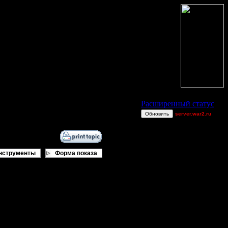
Статус Battle.Net
Расширенный статус
Обновить
server.war2.ru
br
[TD]UN4
Theboy
нструменты
Форма показа
gow ef~
van[z]
Max.x.Overkill
 баталии разворачивались - по 200
polandbb
_I_Undine
ушел в бан на сутки.
Victorcicea
орой защитой от ddos.
TEST
е за нецелевое использование