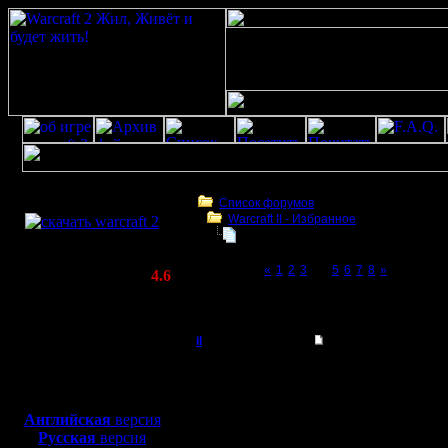
Скачать игру
бесплатно
Список форумов
Warсraft II - Избранное
WarCraft 2 COMBAT
Для фана
(Warcraft II BNE 2.02+)
Page 4 of 8
«
1
2
3
[4]
5
6
7
8
»
Актуальная версия:
4.6
(февраль 2020)
Для фана
Совместимо с
Windows
il
Re: Для фана
XP/Vista/7/8/10
Добрый Админ
Rio, ну, это ты еще бу
Боевой релиз, ~
40 Мб
сообщений в сутки.
для игры по сети:
Регистрация:
Краткий анонс: обиженн
Английская
версия
10.5.06
server находится в пр
Русская
версия
Сообщений: 2471
хакер забанен навечно