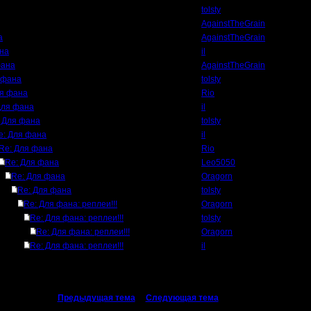
tolsty
AgainstTheGrain
а
AgainstTheGrain
на
il
фана
AgainstTheGrain
 фана
tolsty
ля фана
Rio
Для фана
il
 Для фана
tolsty
e: Для фана
il
Re: Для фана
Rio
Re: Для фана
Leo5050
Re: Для фана
Oragorn
Re: Для фана
tolsty
Re: Для фана: реплеи!!!
Oragorn
Re: Для фана: реплеи!!!
tolsty
Re: Для фана: реплеи!!!
Oragorn
Re: Для фана: реплеи!!!
il
«
Предыдущая тема
|
Следующая тема
»