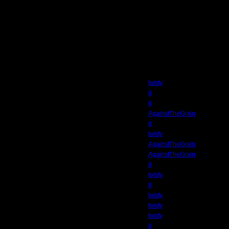
бочих ресурсов.
а forum.war2.ru
особенно, на английском! Изучайте английский!
Автор
tolsty
il
il
AgainstTheGrain
il
tolsty
AgainstTheGrain
AgainstTheGrain
il
tolsty
il
tolsty
tolsty
tolsty
il