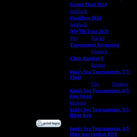
Grand Final 2024
5.8.15 18:42
7.8.15 20:09
fuckluck
Extasey
ARMilitar
19.8.15 23:04
Qualifiers 2024
20.8.15 01:05
fuckluck
ARMilitar
Extasey
20.8.15 10:21
NWTR-Tour-2025
20.8.15 15:03
Vity
Nik5et
ARMilitar
22.8.15 05:25
Tournament for axecup
22.8.15 17:54
ARMilitar
Oragorn
Extasey
22.8.15 18:15
Chop Kombat 6
22.8.15 22:18
hurt
Ragner
Extasey
24.8.15 23:49
hurt's Sea Tournaments, 7/7:
27.8.15 01:08
Final
30.10.15 15:31
Extasey
Vity
Oragorn
30.10.15 18:48
30.10.15 18:56
hurt's Sea Tournaments, 6/7:
One Strait
30.10.15 19:00
30.10.15 19:02
Oragorn
ARMilitar
Extasey
2.11.15 15:45
hurt's Sea Tournaments, 5/7:
River fork
Extasey
ARMilitar
Doooda
hurt's Sea Tournaments, 4/7:
High seas combat BNE