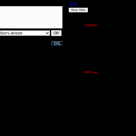
Vity
ARMilitar
None
Show Older
Пожертвования
Спасибо:
FX - $80 (домен)
Zelya - (турниры)
lesnik
Dar - (турниры)
Kagan - (турниры)
vova1 - (хостинг)
tolsty - (хостинг)
Oragorn - (хостинг)
2007 год:
Spbwar - $400
Jade -$100
MasterKsa - $60
Lisak -$52
Cocka - $50
Konstkl - $50
Ldir - $50
Gadzila - $20
Feature -$10
Последние статьи