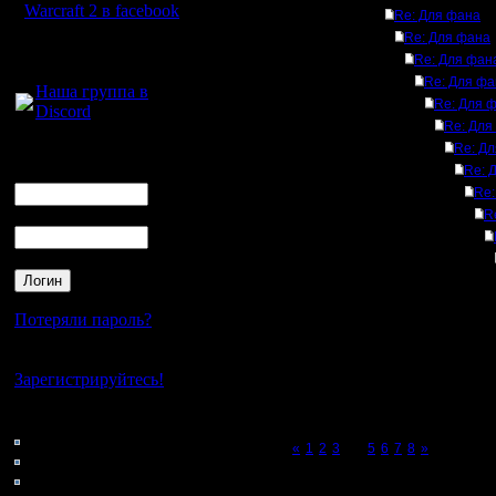
Warcraft 2 в facebook
Re: Для фана
Re: Для фана
Для голосового
Re: Для фан
общения:
Re: Для фа
Наша группа в
Re: Для 
Discord
Re: Для
Re: Д
Логин
Ник
Re: 
Re:
Пароль
R
Потеряли пароль?
Нет своего аккаунта?
Зарегистрируйтесь!
Кто на сайте
65: Гости
Page 4 of 8
«
1
2
3
[4]
5
6
7
8
»
0: Пользователи
4121: Пользователи с