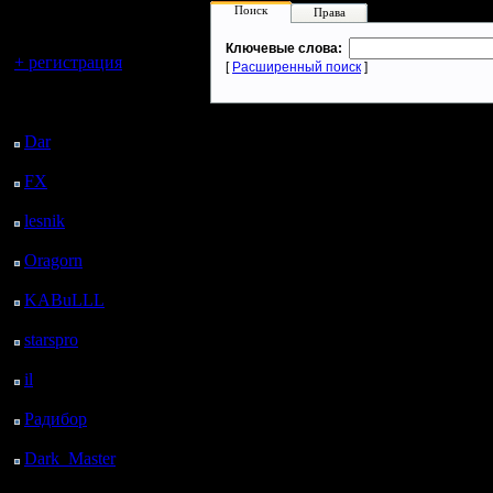
регистрацией
Поиск
Права
Вы гость здесь.
Ключевые слова:
+ регистрация
[
Расширенный поиск
]
Последний
посетитель:
Dar
: 24 Дней 23 ч. 9
м. назад
FX
: 97 Дней 6 ч. 41
м. назад
lesnik
: 130 Дней 8 ч.
59 м. назад
Oragorn
: 138 Дней 9
ч. 8 м. назад
KABuLLL
: 166 Дней
8 ч. 17 м. назад
starspro
: 190 Дней 19
ч. 51 м. назад
il
: 262 Дней 5 ч. 57 м.
назад
Радибор
: 286 Дней 1
ч. 44 м. назад
Dark_Master
: 297
Дней 4 ч. назад