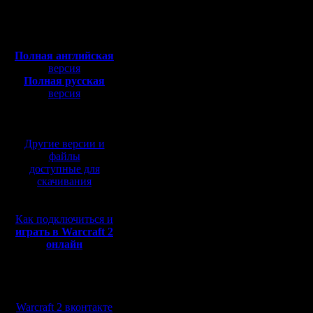
Откуда:
дополнен
Полная версия, ~
450
Мб
своего а
с музыкой и видео:
Полная английская
начальств
версия
Полная русская
нецелево
версия
перевод от war2.ru на
рабочего
базе перевода от СПК
ресурсов
Другие версии и
файлы
доступные для
лох значи
скачивания
бы там з
Как подключиться и
вычислил
играть в Warcraft 2
онлайн
программ
самосохр
Мы в социальных
до тех по
сетях:
Warcraft 2 вконтакте