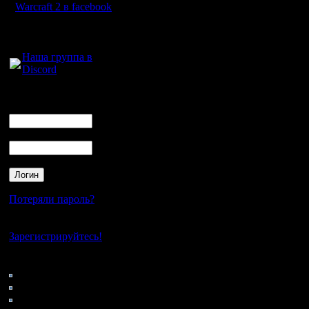
определе
Warcraft 2 в facebook
Кстати, 
Для голосового
общения:
Меня с п
Наша группа в
Discord
Раньше о
всплывал 
Логин
Ник
забанишь
Пароль
Цитата:
P.S: чтени
Потеряли пароль?
особенно
Нет своего аккаунта?
Изучайте
Зарегистрируйтесь!
Кто на сайте
69: Гости
Таити, таи
0: Пользователи
4121: Пользователи с
Тут тебя 