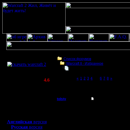
Скачать игру
бесплатно
Список форумов
Warсraft II - Избранное
WarCraft 2 COMBAT
Для фана
(Warcraft II BNE 2.02+)
Page 5 of 8
«
1
2
3
4
[5]
6
7
8
»
Актуальная версия:
4.6
(февраль 2020)
Для фана
Совместимо с
Windows
tolsty
Re: Для фана
XP/Vista/7/8/10
Полубог
Цитата:
Боевой релиз, ~
40 Мб
для игры по сети:
Регистрация:
Английская
версия
13.5.14
Русская
версия
хакер заб
Сообщений: 855