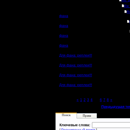
Re: 
Re:
R
фана
фана
фана
фана
Для фана: реплеи!!!
Для фана: реплеи!!!
Для фана: реплеи!!!
Для фана: реплеи!!!
Page 5 of 8
«
1
2
3
4
[5]
6
7
8
»
«
Предыдущая те
Поиск
Права
Ключевые слова: