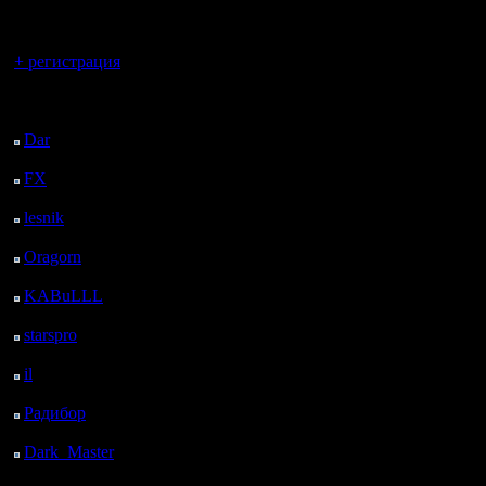
регистрацией
буржуи р
Вы гость здесь.
спрашива
+ регистрация
Когда узн
Последний
посетитель:
пишут, ч
Dar
: 26 Дней 4 ч. 15
м. назад
сообщить 
FX
: 98 Дней 11 ч. 47
м. назад
вся!!! ))
lesnik
: 131 Дней 14 ч.
у них )))
5 м. назад
Oragorn
: 139 Дней 14
Ресурс ро
ч. 14 м. назад
KABuLLL
: 167 Дней
Германии
13 ч. 23 м. назад
starspro
: 192 Дней 57
штатов...
м. назад
il
: 263 Дней 11 ч. 2 м.
законода
назад
Радибор
: 287 Дней 6
поводу ..
ч. 49 м. назад
отделатьс
Dark_Master
: 298
Дней 9 ч. 5 м. назад