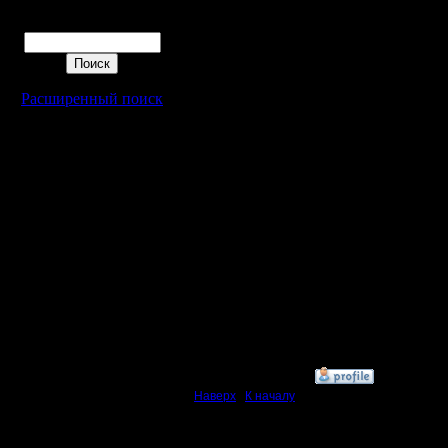
обиделся
Поиск
постоянн
его не во
Расширенный поиск
форум мно
Вова1, Ор
были что 
[ Редакти
19.7.15 20
»
19.7.15 20:18
Наверх
|
К началу
Ответов