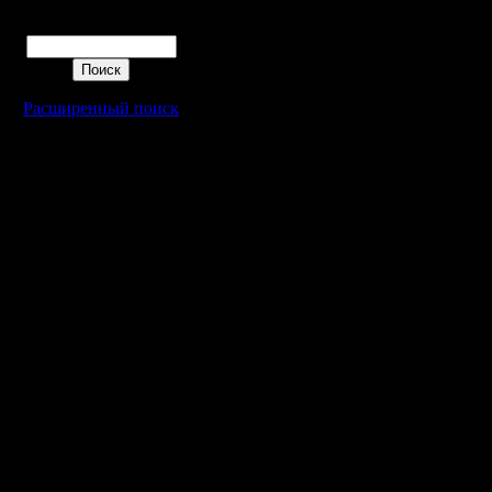
Поиск
Расширенный поиск
Warcraft 2 - скачать бесплатно русскую версию, warcraft 2 серве
- Генерация