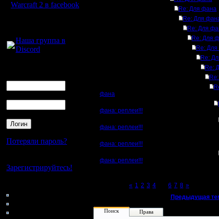
Warcraft 2 в facebook
Re: Для фана
Re: Для фан
Для голосового
Re: Для фа
общения:
Re: Для 
Наша группа в
Re: Для
Discord
Re: Д
Логин
Re: 
Ник
Re:
R
фана
Пароль
фана: реплеи!!!
фана: реплеи!!!
Потеряли пароль?
фана: реплеи!!!
Нет своего аккаунта?
фана: реплеи!!!
Зарегистрируйтесь!
Кто на сайте
Page 5 of 8
«
1
2
3
4
[5]
6
7
8
»
127: Гости
«
Предыдущая те
0: Пользователи
4121: Пользователи с
Поиск
Права