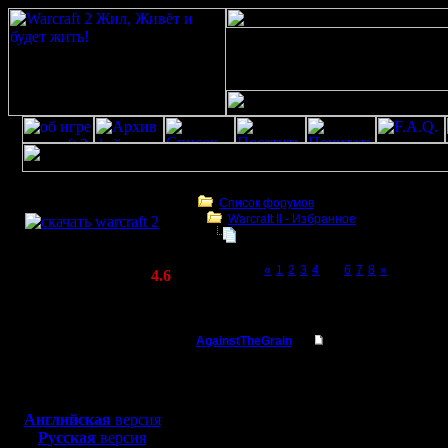
Скачать игру
бесплатно
Список форумов
Warсraft II - Избранное
WarCraft 2 COMBAT
Для фана
(Warcraft II BNE 2.02+)
Page 5 of 8
«
1
2
3
4
[5]
6
7
8
»
Актуальная версия:
4.6
(февраль 2020)
Для фана
Совместимо с
Windows
AgainstTheGrain
Re: Для фана
XP/Vista/7/8/10
Полубог
Извинения, все очень 
Боевой релиз, ~
40 Мб
мм. определенные вещ
Не выпадаю в целом, 
для игры по сети:
Регистрация:
Английская
версия
9.8.05
--
Русская
версия
Сообщений: 355
I'll mantain against the g