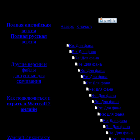
Откуда: Москва
Полная версия, ~
450
Мб
с музыкой и видео:
»
23.7.15 00:52
Полная английская
Наверх
|
К началу
версия
Полная русская
Ответов
версия
Re: Для фана
перевод от war2.ru на
Re: Для фана
базе перевода от СПК
Re: Для фана
Другие версии и
Re: Для фана
файлы
Re: Для фана
доступные для
Re: Для фана
скачивания
Re: Для фана
Re: Для фана
Re: Для фана
Как подключиться и
Re: Для фана
играть в Warcraft 2
Re: Для фана
онлайн
Re: Для фана
Re: Для фана
Мы в социальных
Re: Для фана
сетях:
Re: Для фана
Warcraft 2 вконтакте
Re: Для фана