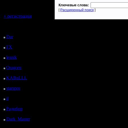
регистрацией
Ключевые слова:
[
Расширенный поиск
]
Вы гость здесь.
+ регистрация
Последний
посетитель:
Dar
: 27 Дней 10 ч. 46
м. назад
FX
: 99 Дней 18 ч. 18
м. назад
lesnik
: 132 Дней 20 ч.
36 м. назад
Oragorn
: 140 Дней 20
ч. 45 м. назад
KABuLLL
: 168 Дней
19 ч. 54 м. назад
starspro
: 193 Дней 7 ч.
28 м. назад
il
: 264 Дней 17 ч. 34
м. назад
Радибор
: 288 Дней 13
ч. 21 м. назад
Dark_Master
: 299
Дней 15 ч. 37 м. назад