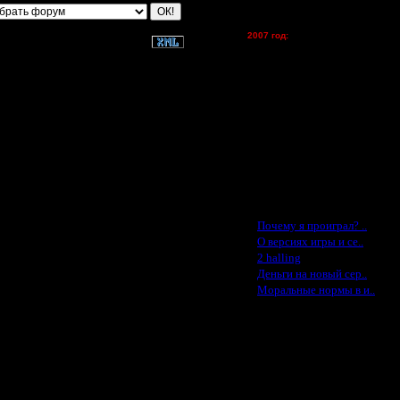
tolsty - (хостинг)
Oragorn - (хостинг)
2007 год:
Spbwar - $400
Jade -$100
MasterKsa - $60
Lisak -$52
Cocka - $50
Konstkl - $50
Ldir - $50
Gadzila - $20
Feature -$10
Последние статьи
·
Почему я проиграл? ..
·
О версиях игры и се..
·
2 halling
·
Деньги на новый сер..
·
Моральные нормы в и..