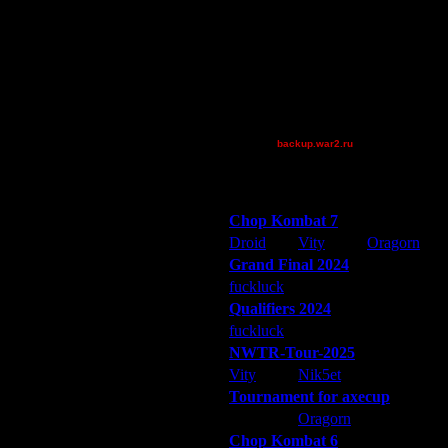
Jordan4385
Mr.SlaYeR
QuilKs
Theboy
XuRnT[z]
[TD]CrUsH
Дата
backup.war2.ru
23.7.15 14:14
Остальные игроки
23.7.15 14:25
23.7.15 21:22
Победители турниров
29.7.15 20:50
Chop Kombat 7
30.7.15 14:41
Droid
Vity
Oragorn
30.7.15 16:19
Grand Final 2024
30.7.15 21:43
fuckluck
Extasey
ARMilitar
31.7.15 10:16
1.8.15 13:56
Qualifiers 2024
1.8.15 15:24
fuckluck
ARMilitar
Extasey
5.8.15 18:37
NWTR-Tour-2025
5.8.15 18:42
Vity
Nik5et
ARMilitar
7.8.15 20:09
Tournament for axecup
19.8.15 23:04
ARMilitar
Oragorn
Extasey
20.8.15 01:05
Chop Kombat 6
20.8.15 10:21