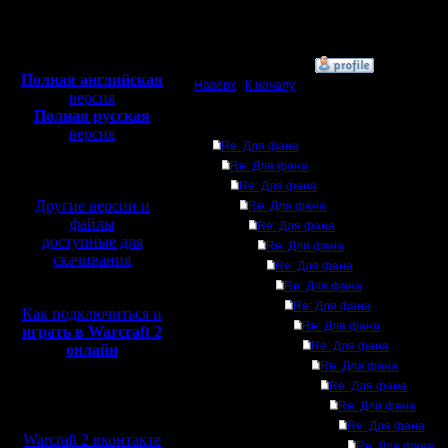
Откуда: Москва
Полная версия, ~
450
Мб
с музыкой и видео:
»
23.7.15 00:52
Полная английская
Наверх
|
К началу
версия
Полная русская
Ответов
версия
Re: Для фана
перевод от war2.ru на
Re: Для фана
базе перевода от СПК
Re: Для фана
Другие версии и
Re: Для фана
файлы
Re: Для фана
доступные для
Re: Для фана
скачивания
Re: Для фана
Re: Для фана
Re: Для фана
Как подключиться и
Re: Для фана
играть в Warcraft 2
Re: Для фана
онлайн
Re: Для фана
Re: Для фана
Мы в социальных
Re: Для фана
сетях:
Re: Для фана
Warcraft 2 вконтакте
Re: Для фана