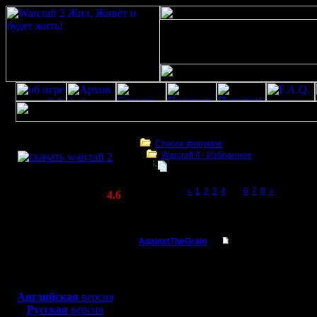
Скачать игру
бесплатно
Список форумов
Warсraft II - Избранное
WarCraft 2 COMBAT
Для фана
(Warcraft II BNE 2.02+)
Page 5 of 8
«
1
2
3
4
[5]
6
7
8
»
Актуальная версия:
4.6
(февраль 2020)
Для фана
Совместимо с
Windows
AgainstTheGrain
Re: Для фана
XP/Vista/7/8/10
Полубог
Извинения, все очень 
Боевой релиз, ~
40 Мб
Не выпадаю в целом, 
для игры по сети:
Регистрация:
--
Английская
версия
9.8.05
I'll mantain against the g
Русская
версия
Сообщений: 355