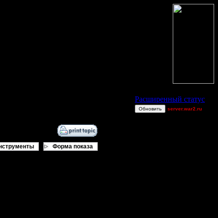
Статус Battle.Net
Расширенный статус
Обновить
server.war2.ru
gow Dj~ games ef
[OH]TAKEOVER
Dj~
нструменты
Форма показа
Smegma
ItJiggles
miguelperu
ебуют непосредственного участия.
AA.GreenGoblin
Остальные игроки
BlueFlare[AS]
Gourmet