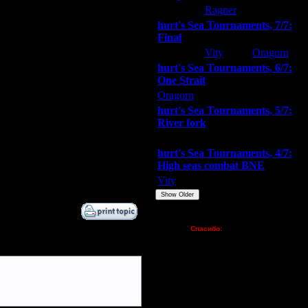
hurt
Ragner
Extasey
20.8.15 15:03
hurt's Sea Tournaments, 7/7:
22.8.15 05:25
Final
22.8.15 17:54
Extasey
Vity
Oragorn
22.8.15 18:15
hurt's Sea Tournaments, 6/7:
22.8.15 22:18
One Strait
24.8.15 23:49
Oragorn
ARMilitar
Extasey
27.8.15 01:08
30.10.15 15:31
hurt's Sea Tournaments, 5/7:
River fork
30.10.15 18:48
30.10.15 18:56
Extasey
ARMilitar
Doooda
30.10.15 19:00
hurt's Sea Tournaments, 4/7:
30.10.15 19:02
High seas combat BNE
2.11.15 15:45
Vity
ARMilitar
None
Show Older
Пожертвования
Спасибо:
FX - $80 (домен)
Zelya - (турниры)
lesnik
Dar - (турниры)
Kagan - (турниры)
vova1 - (хостинг)