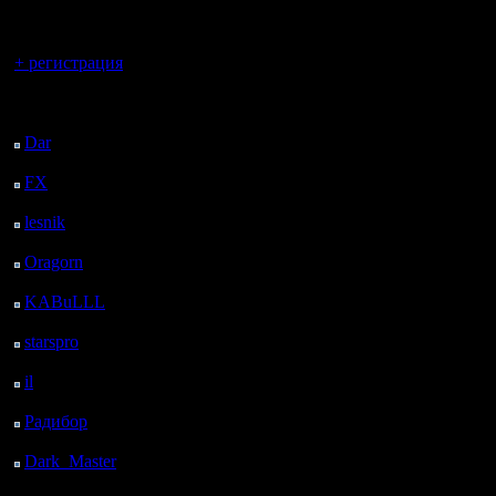
регистрацией
Вы гость здесь.
+ регистрация
Последний
посетитель:
Dar
: 24 Дней 10 ч. 42
м. назад
FX
: 96 Дней 18 ч. 14
м. назад
lesnik
: 129 Дней 20 ч.
32 м. назад
Oragorn
: 137 Дней 20
ч. 41 м. назад
KABuLLL
: 165 Дней
19 ч. 50 м. назад
starspro
: 190 Дней 7 ч.
24 м. назад
il
: 261 Дней 17 ч. 29
м. назад
Радибор
: 285 Дней 13
ч. 16 м. назад
Dark_Master
: 296
Дней 15 ч. 33 м. назад