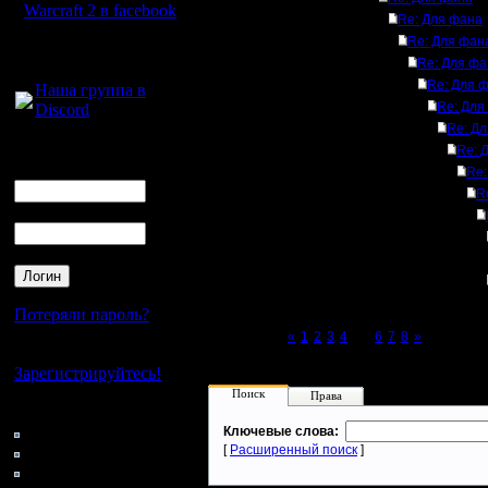
Warcraft 2 в facebook
Re: Для фана
Re: Для фан
Для голосового
Re: Для фа
общения:
Re: Для 
Наша группа в
Re: Для
Discord
Re: Д
Логин
Re: 
Ник
Re:
R
Пароль
Потеряли пароль?
Page 5 of 8
«
1
2
3
4
[5]
6
7
8
»
Нет своего аккаунта?
Зарегистрируйтесь!
Поиск
Права
Кто на сайте
126: Гости
Ключевые слова:
0: Пользователи
[
Расширенный поиск
]
4121: Пользователи с