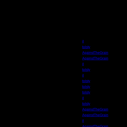
Автор
il
tolsty
AgainstTheGrain
AgainstTheGrain
il
tolsty
il
tolsty
tolsty
tolsty
il
tolsty
AgainstTheGrain
AgainstTheGrain
il
AgainstTheGrain