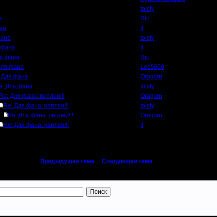
tolsty
а
Rio
на
il
фана
tolsty
 фана
il
ля фана
Rio
Для фана
Leo5050
 Для фана
Oragorn
e: Для фана
tolsty
Re: Для фана: реплеи!!!
Oragorn
Re: Для фана: реплеи!!!
tolsty
Re: Для фана: реплеи!!!
Oragorn
Re: Для фана: реплеи!!!
il
«
Предыдущая тема
|
Следующая тема
»