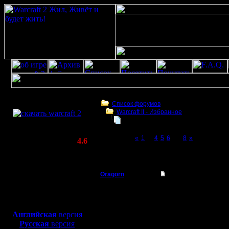
Скачать игру
бесплатно
Список форумов
Warсraft II - Избранное
WarCraft 2 COMBAT
Для фана
(Warcraft II BNE 2.02+)
Page 7 of 8
«
1
...
4
5
6
[7]
8
»
Актуальная версия:
4.6
(февраль 2020)
Для фана
Совместимо с
Windows
Oragorn
Re: Для фана
XP/Vista/7/8/10
Полубог
Админ-Ил! Может сдел
Боевой релиз, ~
40 Мб
убийство крутней раш
для игры по сети:
Регистрация:
Как идея?
Английская
версия
14.10.13
Русская
версия
Сообщений: 914