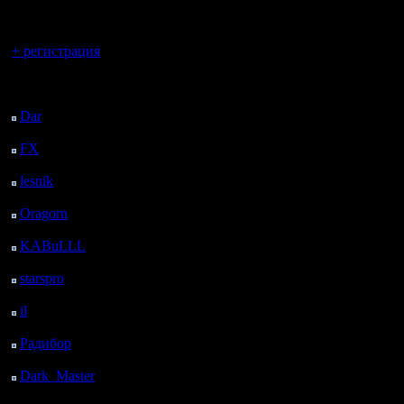
регистрацией
Вы гость здесь.
+ регистрация
Последний
посетитель:
Dar
: 26 Дней 19 м.
назад
FX
: 98 Дней 7 ч. 51
м. назад
lesnik
: 131 Дней 10 ч.
8 м. назад
Oragorn
: 139 Дней 10
ч. 18 м. назад
KABuLLL
: 167 Дней
9 ч. 27 м. назад
starspro
: 191 Дней 21
ч. 1 м. назад
il
: 263 Дней 7 ч. 6 м.
назад
Радибор
: 287 Дней 2
ч. 53 м. назад
Dark_Master
: 298
Дней 5 ч. 9 м. назад