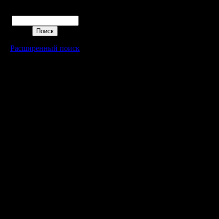
Поиск
Расширенный поиск
Warcraft 2 - скачать бесплатно русскую версию, warcraft 2 серве
- Генерация