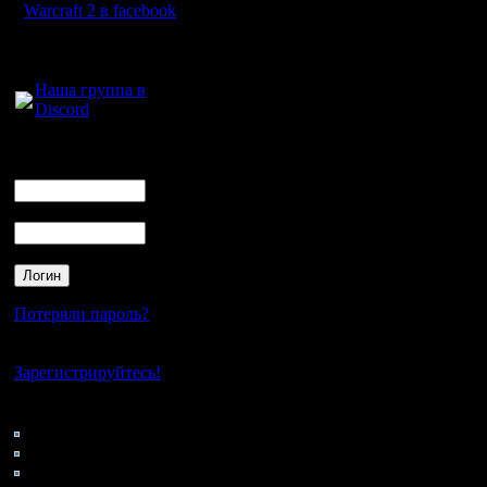
Warcraft 2 в facebook
Для голосового
общения:
Наша группа в
Discord
Логин
Ник
Пароль
Потеряли пароль?
Нет своего аккаунта?
Зарегистрируйтесь!
Кто на сайте
174: Гости
0: Пользователи
4121: Пользователи с