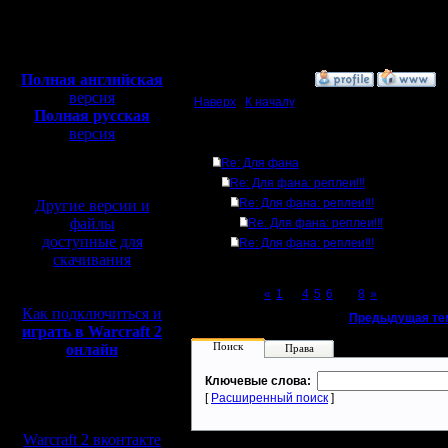
Откуда: Санкт-
Петербург
Полная версия, ~
450
Мб
с музыкой и видео:
Полная английская
»
30.10.15 15:31
версия
Наверх
|
К началу
Полная русская
версия
Ответов
перевод от war2.ru на
Re: Для фана
базе перевода от СПК
Re: Для фана: реплеи!!!
Re: Для фана: реплеи!!!
Другие версии и
файлы
Re: Для фана: реплеи!!!
доступные для
Re: Для фана: реплеи!!!
скачивания
Page 7 of 8
«
1
...
4
5
6
[7]
8
»
Как подключиться и
«
Предыдущая те
играть в Warcraft 2
Поиск
онлайн
Права
Ключевые слова:
[
Расширенный поиск
]
Мы в социальных
сетях:
Warcraft 2 вконтакте