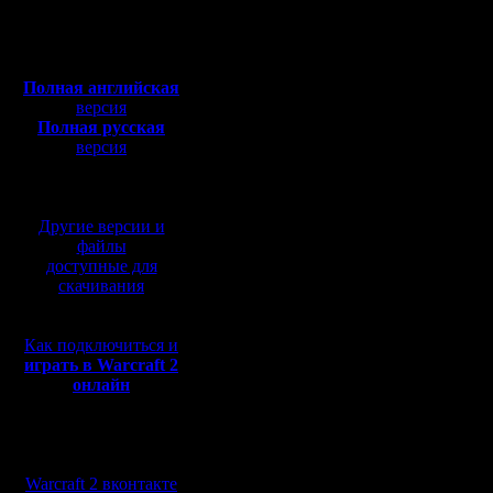
Откуда: Москва
Полная версия, ~
450
Мб
Давно не 
с музыкой и видео:
Полная английская
получал ф
версия
Полная русская
готов был
версия
перевод от war2.ru на
видимо за
базе перевода от СПК
сто лет на
Другие версии и
Сильным 
файлы
доступные для
являюсь,
скачивания
стерлись 
Как подключиться и
не восст
играть в Warcraft 2
онлайн
драйва не
на war2. )
Мы в социальных
Предложен
сетях:
Warcraft 2 вконтакте