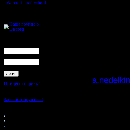
2 на клас
Warcraft 2 в facebook
незаезжен
Для голосового
общения:
foc/low, 
Наша группа в
Discord
относится
играющих
Логин
Ник
других, п
Пароль
Если ест
- пишите 
a.nedelk
Потеряли пароль?
звоните/с
Нет своего аккаунта?
0969. AT
Зарегистрируйтесь!
Кто на сайте
80: Гости
Не "тряхн
0: Пользователи
4121: Пользователи с
чисто па 