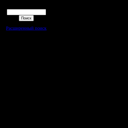
перезвон
Поиск
пофиг на 
к совсем
Расширенный поиск
картам н
Кому инт
фана игр
заезженны
знать, по
совсем не
фан превы
[ Редакт
AgainstTh
01:37 ]