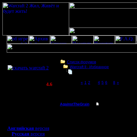
Скачать игру
бесплатно
Список форумов
Warсraft II - Избранное
WarCraft 2 COMBAT
Для фана
(Warcraft II BNE 2.02+)
Page 3 of 8
«
1
2
[3]
4
5
6
...
8
»
Актуальная версия:
4.6
(февраль 2020)
Для фана
Совместимо с
Windows
AgainstTheGrain
Для фана
XP/Vista/7/8/10
Полубог
Чисто дл
Боевой релиз, ~
40 Мб
для игры по сети:
смогу по
Регистрация:
Английская
версия
9.8.05
Русская
версия
предложе
Сообщений: 355