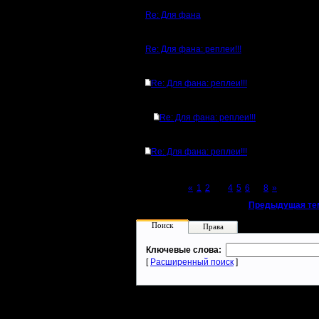
Re: Для фана
Re: Для фана: реплеи!!!
Re: Для фана: реплеи!!!
Re: Для фана: реплеи!!!
Re: Для фана: реплеи!!!
Page 3 of 8
«
1
2
[3]
4
5
6
...
8
»
«
Предыдущая те
Поиск
Права
Ключевые слова:
[
Расширенный поиск
]