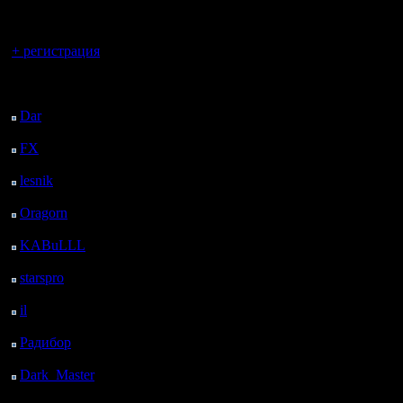
регистрацией
подсказа
Вы гость здесь.
многое п
+ регистрация
чувство и
Последний
посетитель:
делось, 
Dar
: 25 Дней 23 ч. 42
м. назад
напрягать
FX
: 98 Дней 7 ч. 14
м. назад
возвраща
lesnik
: 131 Дней 9 ч.
пытаться
32 м. назад
Oragorn
: 139 Дней 9
уровень н
ч. 41 м. назад
KABuLLL
: 167 Дней
будет инт
8 ч. 50 м. назад
starspro
: 191 Дней 20
ч. 24 м. назад
il
: 263 Дней 6 ч. 30 м.
P.S. Кста
назад
Радибор
: 287 Дней 2
практиче
ч. 17 м. назад
мобильно
Dark_Master
: 298
Дней 4 ч. 33 м. назад