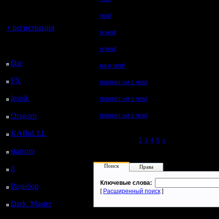
регистрацией
чем!
Вы гость здесь.
+ регистрация
о чем!
Последний
о чем!
посетитель:
Dar
: 26 Дней 1 ч. 48
ни о чем!
м. назад
FX
: 98 Дней 9 ч. 20
говорит ни о чем!
м. назад
lesnik
: 131 Дней 11 ч.
говорит ни о чем!
37 м. назад
Oragorn
: 139 Дней 11
говорит ни о чем!
ч. 47 м. назад
KABuLLL
: 167 Дней
Page 1 of 5
[1]
2
3
4
5
»
10 ч. 56 м. назад
starspro
: 191 Дней 22
ч. 30 м. назад
Поиск
Права
il
: 263 Дней 8 ч. 35 м.
назад
Ключевые слова:
Радибор
: 287 Дней 4
[
Расширенный поиск
]
ч. 22 м. назад
Dark_Master
: 298
Дней 6 ч. 38 м. назад