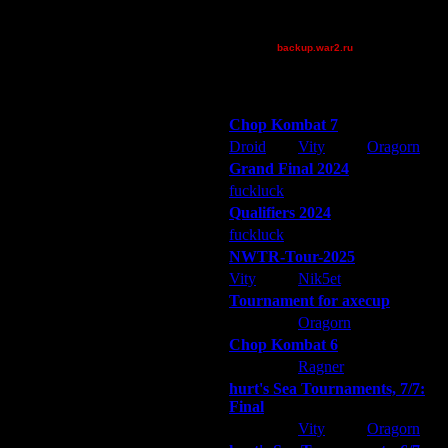
XuRnT[z]
14.10.16 19:13
[TD]Wargasm
21.10.16 15:29
backup.war2.ru
4.11.16 15:38
Остальные игроки
4.11.16 15:40
4.11.16 16:55
Победители турниров
4.11.16 19:58
Chop Kombat 7
4.11.16 20:00
Droid
Vity
Oragorn
4.11.16 20:24
Grand Final 2024
4.11.16 20:39
fuckluck
Extasey
ARMilitar
4.11.16 20:40
Qualifiers 2024
4.11.16 20:42
fuckluck
ARMilitar
Extasey
5.11.16 20:30
NWTR-Tour-2025
6.11.16 17:45
Vity
Nik5et
ARMilitar
6.11.16 18:50
6.11.16 21:32
Tournament for axecup
4.1.17 19:44
ARMilitar
Oragorn
Extasey
4.1.17 20:12
Chop Kombat 6
8.1.17 00:57
hurt
Ragner
Extasey
9.1.17 04:11
hurt's Sea Tournaments, 7/7:
9.1.17 12:19
Final
Extasey
Vity
Oragorn
9.1.17 12:35