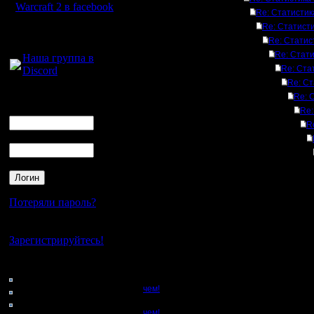
Warcraft 2 в facebook
Re: Статистика
Re: Статисти
Для голосового
Re: Статист
общения:
Re: Стати
Наша группа в
Re: Ста
Discord
Re: Ст
Логин
Re: 
Ник
Re:
R
Пароль
Потеряли пароль?
Нет своего аккаунта?
Зарегистрируйтесь!
Кто на сайте
75: Гости
чем!
0: Пользователи
4121: Пользователи с
чем!