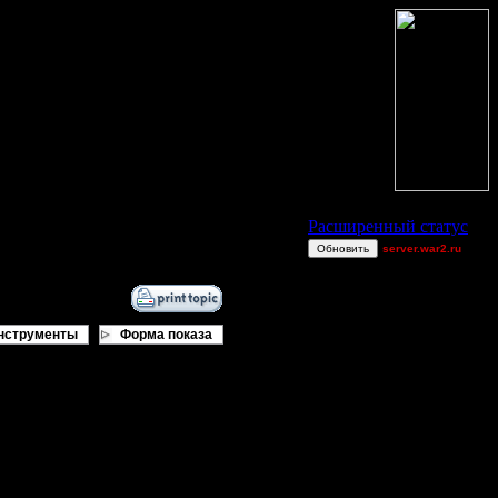
Статус Battle.Net
Расширенный статус
Обновить
server.war2.ru
qerg
Tia
gow ef
нструменты
Форма показа
funny1
Sunshine[z]
$p!d3r
0к/8к он будет играть с тобой под
ViTy
, любящие гадить в личку и на
0wn3dj00
)) А заинтересованность есть -
FaT~PiG
Wax-on
лам, а потом уже придумывать