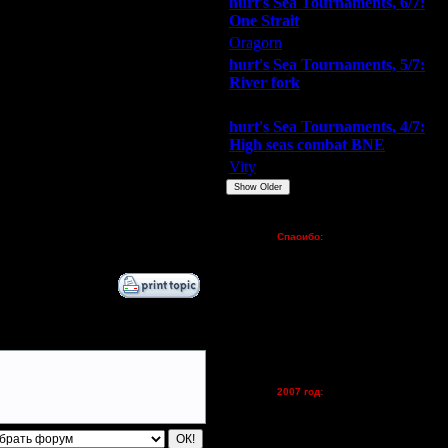
hurt's Sea Tournaments, 6/7:
One Strait
9.1.17 14:18
Oragorn
ARMilitar
Extasey
10.1.17 16:06
hurt's Sea Tournaments, 5/7:
River fork
10.1.17 18:19
Extasey
ARMilitar
Doooda
hurt's Sea Tournaments, 4/7:
11.2.17 11:45
High seas combat BNE
11.2.17 13:11
Vity
ARMilitar
None
Show Older
14.2.17 19:29
Пожертвования
17.2.17 14:56
Спасибо:
FX - $80 (домен)
Zelya - (турниры)
lesnik
Dar - (турниры)
Kagan - (турниры)
vova1 - (хостинг)
tolsty - (хостинг)
Oragorn - (хостинг)
2007 год:
Spbwar - $400
Jade -$100
MasterKsa - $60