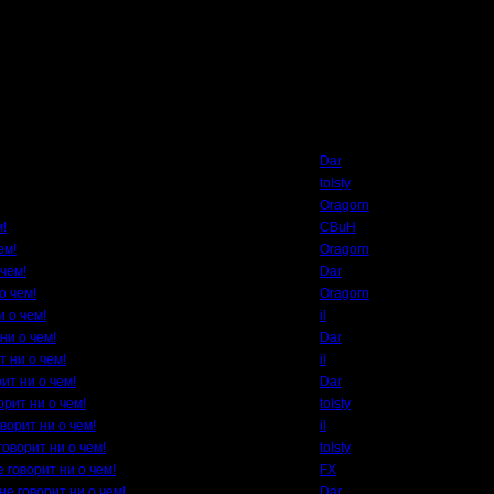
ы и нет )))
Автор
Dar
tolsty
Oragorn
м!
CBuH
ем!
Oragorn
 чем!
Dar
о чем!
Oragorn
и о чем!
il
ни о чем!
Dar
т ни о чем!
il
ит ни о чем!
Dar
орит ни о чем!
tolsty
ворит ни о чем!
il
говорит ни о чем!
tolsty
 говорит ни о чем!
FX
не говорит ни о чем!
Dar