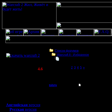
Скачать игру
бесплатно
Список форумов
Warсraft II - Избранное
WarCraft 2 COMBAT
Статистика не говорит ни о чем!
(Warcraft II BNE 2.02+)
Page 1 of 5
[1]
2
3
4
5
»
Актуальная версия:
4.6
(февраль 2020)
Статистика не говорит ни о чем!
Совместимо с
Windows
tolsty
Re: Статистика не г
XP/Vista/7/8/10
Полубог
Полная чушь. Я знаю к
Боевой релиз, ~
40 Мб
акком 80/60. И что?! 
сервере. Я его баню и
для игры по сети:
Регистрация:
К сожалению, как и в 
Английская
версия
13.5.14
есть турниры - участв
Русская
версия
Сообщений: 855
Практика подсказывае