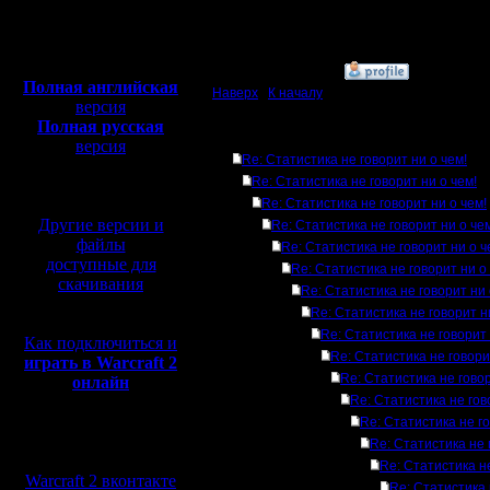
Откуда:
новые. Хотя - почему б
Полная версия, ~
450
Мб
с музыкой и видео:
»
29.8.16 16:18
Полная английская
Наверх
|
К началу
версия
Полная русская
Ответов
версия
Re: Статистика не говорит ни о чем!
перевод от war2.ru на
Re: Статистика не говорит ни о чем!
базе перевода от СПК
Re: Статистика не говорит ни о чем!
Другие версии и
Re: Статистика не говорит ни о че
файлы
Re: Статистика не говорит ни о ч
доступные для
Re: Статистика не говорит ни о
скачивания
Re: Статистика не говорит ни 
Re: Статистика не говорит н
Re: Статистика не говорит 
Как подключиться и
Re: Статистика не говори
играть в Warcraft 2
Re: Статистика не говор
онлайн
Re: Статистика не гов
Re: Статистика не го
Мы в социальных
Re: Статистика не 
сетях:
Re: Статистика не
Warcraft 2 вконтакте
Re: Статистика 