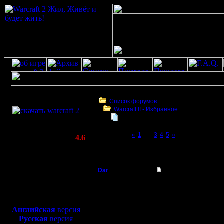
Скачать игру
бесплатно
Список форумов
Warсraft II - Избранное
WarCraft 2 COMBAT
Статистика не говорит ни о чем!
(Warcraft II BNE 2.02+)
Page 2 of 5
«
1
[2]
3
4
5
»
Актуальная версия:
4.6
(февраль 2020)
Статистика не говорит ни о чем!
Совместимо с
Windows
Dar
Re: Статистика не г
XP/Vista/7/8/10
Полубог
Время и желание есть,
Боевой релиз, ~
40 Мб
Если подскажешь и не
Но изначально мне над
для игры по сети:
Регистрация:
Если есть где описани
Английская
версия
21.7.16
Русская
версия
Сообщений: 449