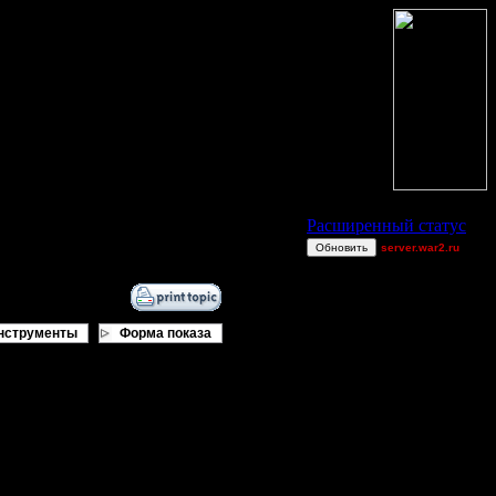
Статус Battle.Net
Расширенный статус
Обновить
server.war2.ru
Gow ef Quack Style
QuackQuackQuack
1
нструменты
Форма показа
Superhigh
TooHigh
LuSteD
derber
Equinox
Shotgun
[TD]Wargasm