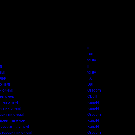
Автор
il
Dar
tolsty
м!
il
ем!
tolsty
 чем!
FX
о чем!
Dar
и о чем!
Oragorn
ни о чем!
CBuH
т ни о чем!
KagaN
ит ни о чем!
KagaN
орит ни о чем!
Oragorn
ворит ни о чем!
KagaN
говорит ни о чем!
KagaN
 говорит ни о чем!
Oragorn