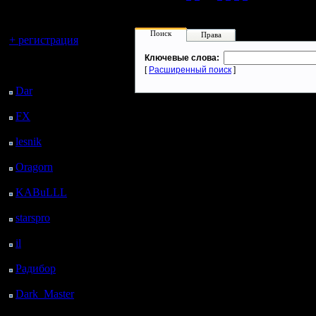
регистрацией
Вы гость здесь.
Поиск
Права
+ регистрация
Ключевые слова:
Последний
[
Расширенный поиск
]
посетитель:
Dar
: 26 Дней 8 ч. 32
м. назад
FX
: 98 Дней 16 ч. 4
м. назад
lesnik
: 131 Дней 18 ч.
22 м. назад
Oragorn
: 139 Дней 18
ч. 31 м. назад
KABuLLL
: 167 Дней
17 ч. 40 м. назад
starspro
: 192 Дней 5 ч.
14 м. назад
il
: 263 Дней 15 ч. 20
м. назад
Радибор
: 287 Дней 11
ч. 7 м. назад
Dark_Master
: 298
Дней 13 ч. 23 м. назад