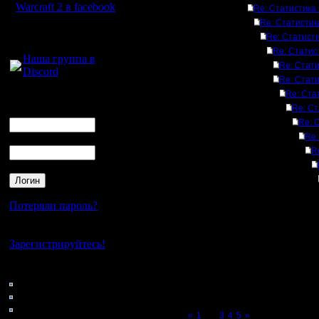
Warcraft 2 в facebook
Re: Статистика 
Re: Статистика
Для голосового
Re: Статисти
общения:
Re: Статист
Наша группа в
Re: Стати
Discord
Re: Стати
Re: Ста
Логин
Re: Ст
Ник
Re: 
Re:
Пароль
R
Потеряли пароль?
Нет своего аккаунта?
Зарегистрируйтесь!
Кто на сайте
156: Гости
0: Пользователи
4121: Пользователи с
Page 2 of 5
«
1
[2]
3
4
5
»