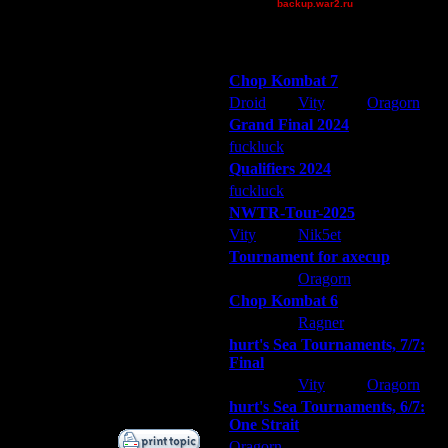
backup.war2.ru
4.11.16 20:39
Остальные игроки
4.11.16 20:40
4.11.16 20:42
Победители турниров
5.11.16 20:30
Chop Kombat 7
6.11.16 17:45
Droid
Vity
Oragorn
6.11.16 18:50
Grand Final 2024
6.11.16 21:32
fuckluck
Extasey
ARMilitar
4.1.17 19:44
Qualifiers 2024
4.1.17 20:12
fuckluck
ARMilitar
Extasey
8.1.17 00:57
NWTR-Tour-2025
9.1.17 04:11
9.1.17 12:19
Vity
Nik5et
ARMilitar
9.1.17 12:35
Tournament for axecup
9.1.17 14:18
ARMilitar
Oragorn
Extasey
10.1.17 16:06
Chop Kombat 6
10.1.17 18:19
hurt
Ragner
Extasey
11.2.17 11:45
hurt's Sea Tournaments, 7/7:
11.2.17 13:11
Final
14.2.17 19:29
Extasey
Vity
Oragorn
17.2.17 14:56
hurt's Sea Tournaments, 6/7:
One Strait
Oragorn
ARMilitar
Extasey