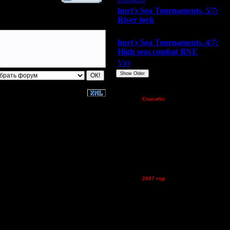
hurt's Sea Tournaments, 5/7:
River fork
Extasey
ARMilitar
Doooda
hurt's Sea Tournaments, 4/7:
High seas combat BNE
Vity
ARMilitar
None
Show Older
Пожертвования
Спасибо:
FX - $80 (домен)
Zelya - (турниры)
lesnik
Dar - (турниры)
Kagan - (турниры)
vova1 - (хостинг)
tolsty - (хостинг)
Oragorn - (хостинг)
2007 год:
Spbwar - $400
Jade -$100
MasterKsa - $60
Lisak -$52
Cocka - $50