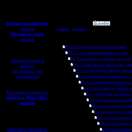
Откуда:
Махачкала
Полная версия, ~
450
Мб
с музыкой и видео:
Полная английская
»
9.9.16 00:09
версия
Наверх
|
К началу
Полная русская
версия
Ответов
перевод от war2.ru на
Re: Статистика не говорит ни о чем!
базе перевода от СПК
Re: Статистика не говорит ни о чем!
Re: Статистика не говорит ни о чем!
Другие версии и
Re: Статистика не говорит ни о че
файлы
доступные для
Re: Статистика не говорит ни о ч
скачивания
Re: Статистика не говорит ни о
Re: Статистика не говорит ни 
Re: Статистика не говорит н
Как подключиться и
Re: Статистика не говорит 
играть в Warcraft 2
Re: Статистика не говори
онлайн
Re: Статистика не говор
Re: Статистика не гов
Re: Статистика не го
Мы в социальных
сетях:
Re: Статистика не 
Warcraft 2 вконтакте
Re: Статистика не