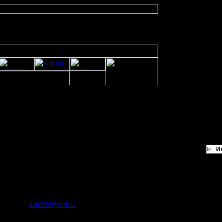
И
оворит ни о чем!
 но я никогда не выходил за "пределы Access".
много проконсультируешь то попробую,.
о понять логику проекта и его структуру.
е скинь на
dar8650@mail.ru