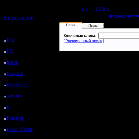
регистрацией
Page 2 of 5
«
1
[2]
3
4
5
»
Вы гость здесь.
«
Предыдущая те
+ регистрация
Поиск
Права
Последний
посетитель:
Ключевые слова:
Dar
: 24 Дней 23 ч. 2
[
Расширенный поиск
]
м. назад
FX
: 97 Дней 6 ч. 34
м. назад
lesnik
: 130 Дней 8 ч.
52 м. назад
Oragorn
: 138 Дней 9
ч. 1 м. назад
KABuLLL
: 166 Дней
8 ч. 10 м. назад
starspro
: 190 Дней 19
ч. 44 м. назад
il
: 262 Дней 5 ч. 50 м.
назад
Радибор
: 286 Дней 1
ч. 37 м. назад
Dark_Master
: 297
Дней 3 ч. 53 м. назад