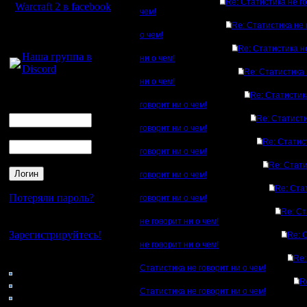
Re: Статистика не г
Warcraft 2 в facebook
чем!
Re: Статистика не 
Для голосового
о чем!
общения:
Re: Статистика н
Наша группа в
ни о чем!
Discord
Re: Статистика 
ни о чем!
Логин
Re: Статистик
говорит ни о чем!
Ник
Re: Статист
говорит ни о чем!
Пароль
Re: Статис
говорит ни о чем!
Re: Стати
говорит ни о чем!
Re: Ста
Потеряли пароль?
говорит ни о чем!
Re: Ст
Нет своего аккаунта?
не говорит ни о чем!
Зарегистрируйтесь!
Re: 
не говорит ни о чем!
Кто на сайте
Re:
Статистика не говорит ни о чем!
61: Гости
R
0: Пользователи
Статистика не говорит ни о чем!
4121: Пользователи с