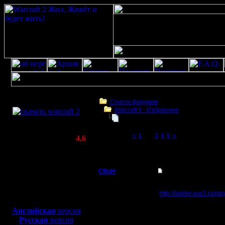
Скачать игру
бесплатно
Список форумов
Warсraft II - Избранное
WarCraft 2 COMBAT
Статистика не говорит ни о чем!
(Warcraft II BNE 2.02+)
Page 2 of 5
«
1
[2]
3
4
5
»
Актуальная версия:
4.6
(февраль 2020)
Статистика не говорит ни о чем!
Совместимо с
Windows
CBuH
Re: Статистика не г
XP/Vista/7/8/10
Админ
Статистика говорит об
Боевой релиз, ~
40 Мб
http://ladder.war2.ru/p
Прошу обратить вниман
для игры по сети:
Регистрация:
статистика отобразила
Английская
версия
9.9.08
так?
Русская
версия
Сообщений: 491