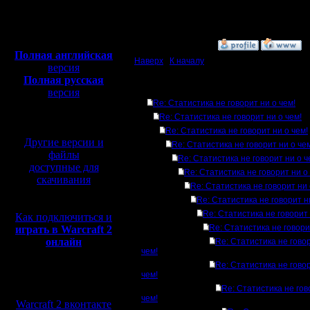
Откуда:
Полная версия, ~
450
Мб
с музыкой и видео:
»
21.10.16 15:29
Полная английская
Наверх
|
К началу
версия
Полная русская
Ответов
версия
Re: Статистика не говорит ни о чем!
перевод от war2.ru на
базе перевода от СПК
Re: Статистика не говорит ни о чем!
Re: Статистика не говорит ни о чем!
Другие версии и
Re: Статистика не говорит ни о че
файлы
Re: Статистика не говорит ни о ч
доступные для
Re: Статистика не говорит ни о
скачивания
Re: Статистика не говорит ни 
Re: Статистика не говорит н
Re: Статистика не говорит 
Как подключиться и
Re: Статистика не говори
играть в Warcraft 2
онлайн
Re: Статистика не гово
чем!
Re: Статистика не гово
чем!
Мы в социальных
Re: Статистика не гов
сетях:
чем!
Warcraft 2 вконтакте