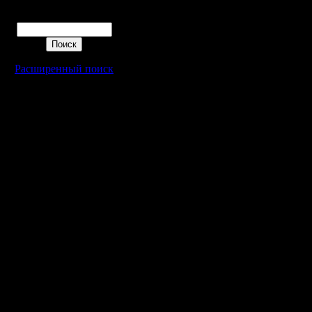
Поиск
Расширенный поиск
Warcraft 2 - скачать бесплатно русскую версию, warcraft 2 серве
- Генерация