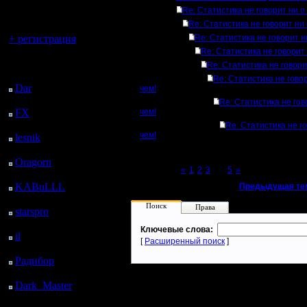
регистрацией
Re: Статистика не говорит ни о
Re: Статистика не говорит ни 
Вы гость здесь.
+ регистрация
Re: Статистика не говорит н
Re: Статистика не говорит 
Последний
Re: Статистика не говори
посетитель:
Re: Статистика не гово
Dar
: 26 Дней 9 ч. 58
чем!
м. назад
Re: Статистика не гов
FX
: 98 Дней 17 ч. 30
чем!
м. назад
Re: Статистика не г
чем!
lesnik
: 131 Дней 19 ч.
48 м. назад
Oragorn
: 139 Дней 19
Page 4 of 5
«
1
2
3
[4]
5
»
ч. 57 м. назад
KABuLLL
: 167 Дней
«
Предыдущая те
19 ч. 6 м. назад
Поиск
Права
starspro
: 192 Дней 6 ч.
40 м. назад
Ключевые слова:
il
: 263 Дней 16 ч. 45
[
Расширенный поиск
]
м. назад
Радибор
: 287 Дней 12
ч. 32 м. назад
Dark_Master
: 298
Дней 14 ч. 49 м. назад