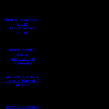
Откуда:
которые и
Полная версия, ~
450
Мб
выносят в
с музыкой и видео:
Полная английская
выходят 
версия
Полная русская
стата при
версия
перевод от war2.ru на
Позиомека
базе перевода от СПК
Рейтинг -
Другие версии и
для нови
файлы
доступные для
человеку
скачивания
игроки со
Как подключиться и
она говор
играть в Warcraft 2
онлайн
смурф. Н
стартоват
Мы в социальных
стата не 
сетях:
Warcraft 2 вконтакте