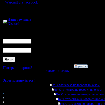
вотчером
Warcraft 2 в facebook
Опять же
Для голосового
общения:
про то, ч
Наша группа в
Discord
крутым го
чоп. Стат
Логин
Ник
отразит?
Пароль
учиться, 
рейтинги
»
6.11.16 21:32
Потеряли пароль?
Наверх
|
К началу
Нет своего аккаунта?
Зарегистрируйтесь!
Ответов
Re: Статистика не говорит ни о чем!
Кто на сайте
Re: Статистика не говорит ни о чем!
60: Гости
Re: Статистика не говорит ни о чем!
0: Пользователи
Re: Статистика не говорит ни о че
4121: Пользователи с
Re: Статистика не говорит ни о ч