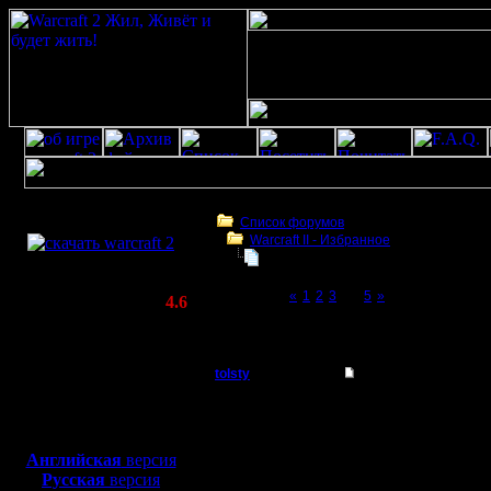
Скачать игру
бесплатно
Список форумов
Warсraft II - Избранное
WarCraft 2 COMBAT
Статистика не говорит ни о чем!
(Warcraft II BNE 2.02+)
Page 4 of 5
«
1
2
3
[4]
5
»
Актуальная версия:
4.6
(февраль 2020)
Статистика не говорит ни о чем!
Совместимо с
Windows
tolsty
Re: Статистика не г
XP/Vista/7/8/10
Полубог
Рейтинг -
Боевой релиз, ~
40 Мб
для игры по сети:
набить уж
Регистрация:
Английская
версия
13.5.14
Русская
версия
знаю не о
Сообщений: 855