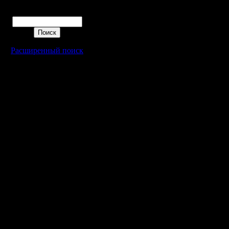
Поиск
Расширенный поиск
Warcraft 2 - скачать бесплатно русскую версию, warcraft 2 серве
- Генерация