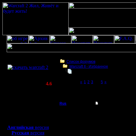
Скачать игру
бесплатно
Список форумов
Warсraft II - Избранное
WarCraft 2 COMBAT
Статистика не говорит ни о чем!
(Warcraft II BNE 2.02+)
Page 4 of 5
«
1
2
3
[4]
5
»
Актуальная версия:
4.6
(февраль 2020)
Статистика не говорит ни о чем!
Совместимо с
Windows
Rus
Re: Статистика не г
XP/Vista/7/8/10
Полубог
Я так понимаю из это
Боевой релиз, ~
40 Мб
ИЛа присвоить вам зна
некоторых свой значок 
для игры по сети:
Регистрация:
Английская
версия
3.12.16
Русская
версия
Сообщений: 314