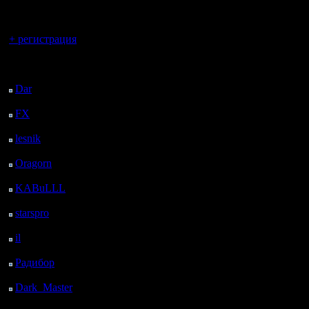
регистрацией
Вы гость здесь.
+ регистрация
Последний
посетитель:
Dar
: 24 Дней 21 ч. 39
м. назад
FX
: 97 Дней 5 ч. 11
м. назад
lesnik
: 130 Дней 7 ч.
29 м. назад
Oragorn
: 138 Дней 7
ч. 38 м. назад
KABuLLL
: 166 Дней
6 ч. 47 м. назад
starspro
: 190 Дней 18
ч. 21 м. назад
il
: 262 Дней 4 ч. 27 м.
назад
Радибор
: 286 Дней 14
м. назад
Dark_Master
: 297
Дней 2 ч. 30 м. назад