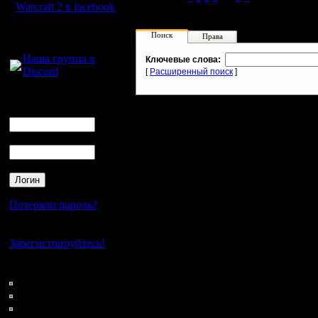
Warcraft 2 в facebook
Для голосового
Поиск
Права
общения:
Наша группа в
Ключевые слова:
Discord
[
Расширенный поиск
]
Логин
Ник
Пароль
Потеряли пароль?
Нет своего аккаунта?
Зарегистрируйтесь!
Кто на сайте
102: Гости
0: Пользователи
4121: Пользователи с