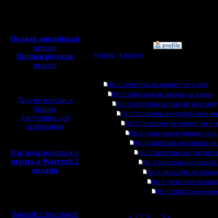
Откуда:
Московская
Полная версия, ~
450
область
Мб
с музыкой и видео:
Полная английская
»
4.1.17 19:44
версия
Наверх
|
К началу
Полная русская
версия
перевод от war2.ru на
Ответов
базе перевода от СПК
Re: Статистика не говорит ни о чем!
Re: Статистика не говорит ни о чем!
Другие версии и
Re: Статистика не говорит ни о чем!
файлы
Re: Статистика не говорит ни о че
доступные для
Re: Статистика не говорит ни о ч
скачивания
Re: Статистика не говорит ни о
Re: Статистика не говорит ни 
Как подключиться и
Re: Статистика не говорит н
играть в Warcraft 2
Re: Статистика не говорит 
онлайн
Re: Статистика не говори
Re: Статистика не говор
Re: Статистика не гов
Мы в социальных
сетях:
Warcraft 2 вконтакте
Page 4 of 5
«
1
2
3
[4]
5
»