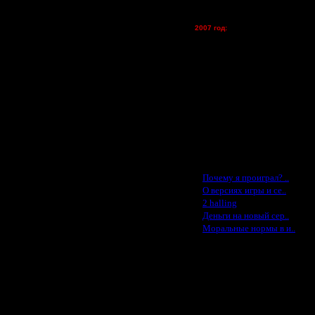
tolsty - (хостинг)
Oragorn - (хостинг)
2007 год:
Spbwar - $400
Jade -$100
MasterKsa - $60
Lisak -$52
Cocka - $50
Konstkl - $50
Ldir - $50
Gadzila - $20
Feature -$10
Последние статьи
·
Почему я проиграл? ..
·
О версиях игры и се..
·
2 halling
·
Деньги на новый сер..
·
Моральные нормы в и..