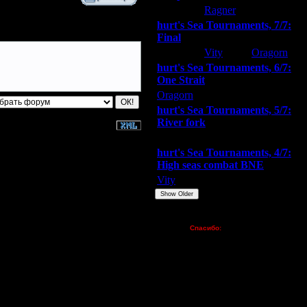
hurt
Ragner
Extasey
hurt's Sea Tournaments, 7/7:
Final
Extasey
Vity
Oragorn
hurt's Sea Tournaments, 6/7:
One Strait
Oragorn
ARMilitar
Extasey
hurt's Sea Tournaments, 5/7:
River fork
Extasey
ARMilitar
Doooda
hurt's Sea Tournaments, 4/7:
High seas combat BNE
Vity
ARMilitar
None
Show Older
Пожертвования
Спасибо:
FX - $80 (домен)
Zelya - (турниры)
lesnik
Dar - (турниры)
Kagan - (турниры)
vova1 - (хостинг)