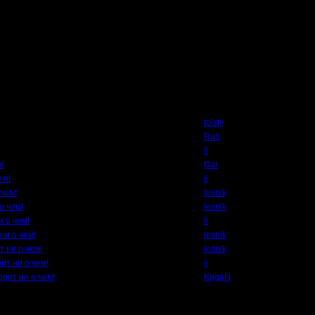
Автор
tolsty
Rus
il
м!
Dar
ем!
il
 чем!
lesnik
о чем!
lesnik
и о чем!
il
ни о чем!
lesnik
т ни о чем!
lesnik
ит ни о чем!
il
орит ни о чем!
KagaN