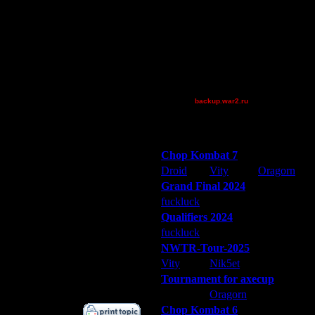
Jordan4385
riky
Theboy
tyrus
Victorcicea
_I_Undine
backup.war2.ru
Дата
Остальные игроки
4.1.17 20:12
8.1.17 00:57
Победители турниров
9.1.17 04:11
Chop Kombat 7
9.1.17 12:19
Droid
Vity
Oragorn
9.1.17 12:35
Grand Final 2024
9.1.17 14:18
fuckluck
Extasey
ARMilitar
10.1.17 16:06
Qualifiers 2024
10.1.17 18:19
fuckluck
ARMilitar
Extasey
11.2.17 11:45
NWTR-Tour-2025
11.2.17 13:11
Vity
Nik5et
ARMilitar
14.2.17 19:29
17.2.17 14:56
Tournament for axecup
ARMilitar
Oragorn
Extasey
Chop Kombat 6