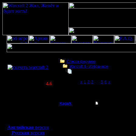
Скачать игру
бесплатно
Список форумов
Warсraft II - Избранное
WarCraft 2 COMBAT
Старая добрая традиция: ЦИТАТЫ
(Warcraft II BNE 2.02+)
Page 4 of 6
«
1
2
3
[4]
5
6
»
Актуальная версия:
4.6
(февраль 2020)
Старая добрая традиция: ЦИТАТЫ
Совместимо с
Windows
KagaN
Re: Старая добрая 
XP/Vista/7/8/10
Полубог
Не совсем цитата, но 
Боевой релиз, ~
40 Мб
"Тут какой-то, бл*ть,
для игры по сети:
Регистрация:
(с) Rogwold
Английская
версия
2.11.16
Русская
версия
Сообщений: 564
Это его так раздосадов