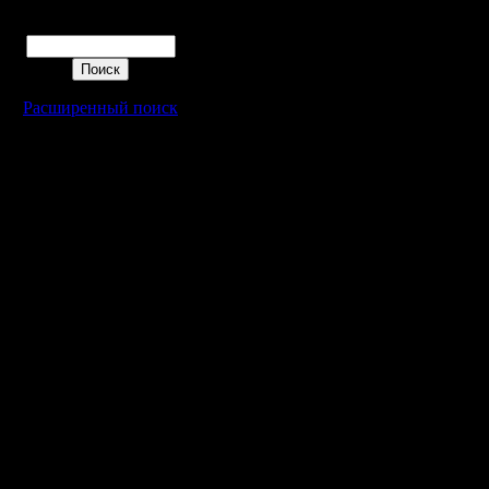
Поиск
Расширенный поиск
Warcraft 2 - скачать бесплатно русскую версию, warcraft 2 серве
- Генерация