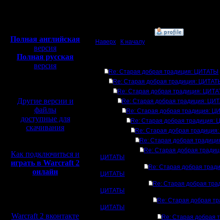
Откуда:
Полная версия, ~
450
Мб
с музыкой и видео:
»
23.5.18 23:25
Полная английская
Наверх
|
К началу
версия
Полная русская
Ответов
версия
Re: Старая добрая традиция: ЦИТАТЫ
перевод от war2.ru на
Re: Старая добрая традиция: ЦИТАТ
базе перевода от СПК
Re: Старая добрая традиция: ЦИТ
Другие версии и
Re: Старая добрая традиция: ЦИ
файлы
Re: Старая добрая традиция: 
доступные для
Re: Старая добрая традиция:
скачивания
Re: Старая добрая традиция
Re: Старая добрая традиц
Re: Старая добрая традиц
Как подключиться и
ЦИТАТЫ
играть в Warcraft 2
Re: Старая добрая тради
онлайн
ЦИТАТЫ
Re: Старая добрая тра
ЦИТАТЫ
Мы в социальных
Re: Старая добрая тр
сетях:
ЦИТАТЫ
Warcraft 2 вконтакте
Re: Старая добрая 