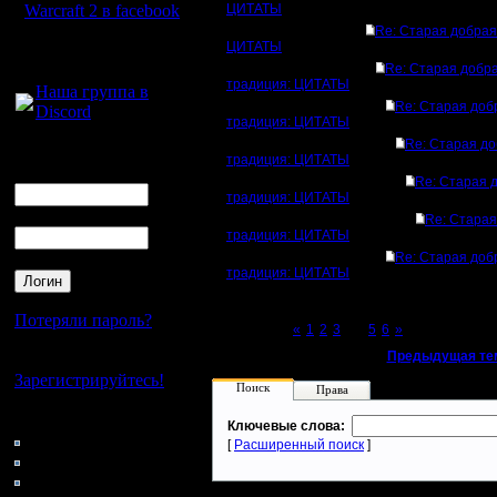
Warcraft 2 в facebook
ЦИТАТЫ
Re: Старая добрая
ЦИТАТЫ
Для голосового
общения:
Re: Старая добр
традиция: ЦИТАТЫ
Наша группа в
Re: Старая доб
Discord
традиция: ЦИТАТЫ
Re: Старая д
Логин
традиция: ЦИТАТЫ
Ник
Re: Старая 
традиция: ЦИТАТЫ
Пароль
Re: Старая
традиция: ЦИТАТЫ
Re: Старая доб
традиция: ЦИТАТЫ
Потеряли пароль?
Page 4 of 6
«
1
2
3
[4]
5
6
»
«
Предыдущая те
Нет своего аккаунта?
Зарегистрируйтесь!
Поиск
Права
Кто на сайте
Ключевые слова:
99: Гости
[
Расширенный поиск
]
0: Пользователи
4121: Пользователи с