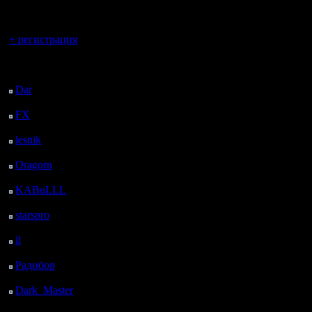
регистрацией
Вы гость здесь.
+ регистрация
Последний
посетитель:
Dar
: 28 Дней 14 ч. 8
м. назад
FX
: 100 Дней 21 ч. 40
м. назад
lesnik
: 133 Дней 23 ч.
58 м. назад
Oragorn
: 142 Дней 7
м. назад
KABuLLL
: 169 Дней
23 ч. 16 м. назад
starspro
: 194 Дней 10
ч. 50 м. назад
il
: 265 Дней 20 ч. 55
м. назад
Радибор
: 289 Дней 16
ч. 42 м. назад
Dark_Master
: 300
Дней 18 ч. 59 м. назад