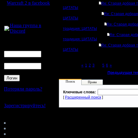
Warcraft 2 в facebook
Re: Старая добрая 
ЦИТАТЫ
Для голосового
Re: Старая добрая
ЦИТАТЫ
общения:
Re: Старая добр
Наша группа в
традиция: ЦИТАТЫ
Discord
Re: Старая доб
традиция: ЦИТАТЫ
Логин
Re: Старая добрая 
Ник
ЦИТАТЫ
Пароль
Page 4 of 6
«
1
2
3
[4]
5
6
»
«
Предыдущая те
Поиск
Права
Потеряли пароль?
Ключевые слова:
[
Расширенный поиск
]
Нет своего аккаунта?
Зарегистрируйтесь!
Кто на сайте
186: Гости
0: Пользователи
4121: Пользователи с