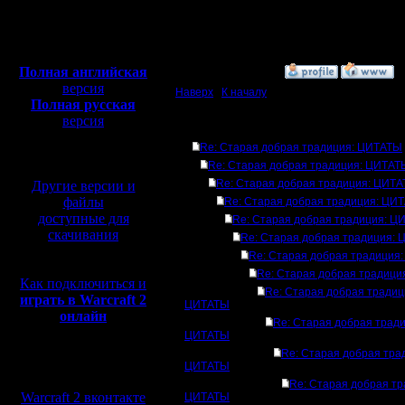
Откуда: Санкт-
Петербург
Полная версия, ~
450
Мб
с музыкой и видео:
Полная английская
»
11.2.19 20:51
версия
Наверх
|
К началу
Полная русская
версия
Ответов
перевод от war2.ru на
Re: Старая добрая традиция: ЦИТАТЫ
базе перевода от СПК
Re: Старая добрая традиция: ЦИТАТ
Re: Старая добрая традиция: ЦИТ
Другие версии и
файлы
Re: Старая добрая традиция: ЦИ
доступные для
Re: Старая добрая традиция: 
скачивания
Re: Старая добрая традиция:
Re: Старая добрая традиция
Re: Старая добрая традиц
Как подключиться и
Re: Старая добрая традиц
играть в Warcraft 2
ЦИТАТЫ
онлайн
Re: Старая добрая тради
ЦИТАТЫ
Re: Старая добрая тра
Мы в социальных
ЦИТАТЫ
сетях:
Re: Старая добрая тр
Warcraft 2 вконтакте
ЦИТАТЫ