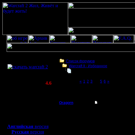
Скачать игру
бесплатно
Список форумов
Warсraft II - Избранное
WarCraft 2 COMBAT
Старая добрая традиция: ЦИТАТЫ
(Warcraft II BNE 2.02+)
Page 4 of 6
«
1
2
3
[4]
5
6
»
Актуальная версия:
4.6
(февраль 2020)
Старая добрая традиция: ЦИТАТЫ
Совместимо с
Windows
Oragorn
Re: Старая добрая 
XP/Vista/7/8/10
Полубог
"Разве это стратегия" (
Боевой релиз, ~
40 Мб
для игры по сети:
Регистрация:
Английская
версия
14.10.13
Русская
версия
Сообщений: 914