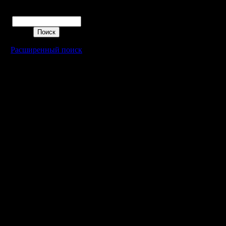
Поиск
Расширенный поиск
Warcraft 2 - скачать бесплатно русскую версию, warcraft 2 серве
- Генерация