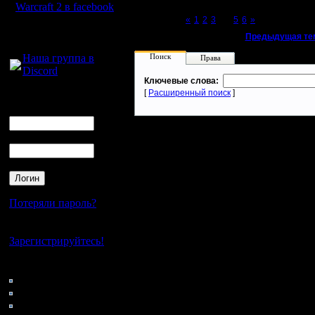
Warcraft 2 в facebook
Page 4 of 6
«
1
2
3
[4]
5
6
»
Для голосового
«
Предыдущая те
общения:
Наша группа в
Поиск
Права
Discord
Ключевые слова:
[
Расширенный поиск
]
Логин
Ник
Пароль
Потеряли пароль?
Нет своего аккаунта?
Зарегистрируйтесь!
Кто на сайте
37: Гости
0: Пользователи
4121: Пользователи с