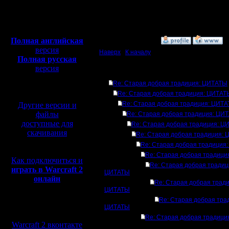
Откуда: Санкт-
Петербург
Полная версия, ~
450
Мб
с музыкой и видео:
Полная английская
»
5.6.19 00:29
версия
Наверх
|
К началу
Полная русская
версия
Ответов
перевод от war2.ru на
Re: Старая добрая традиция: ЦИТАТЫ
базе перевода от СПК
Re: Старая добрая традиция: ЦИТАТ
Re: Старая добрая традиция: ЦИТ
Другие версии и
файлы
Re: Старая добрая традиция: ЦИ
доступные для
Re: Старая добрая традиция: 
скачивания
Re: Старая добрая традиция:
Re: Старая добрая традиция
Re: Старая добрая традиц
Как подключиться и
Re: Старая добрая традиц
играть в Warcraft 2
ЦИТАТЫ
онлайн
Re: Старая добрая тради
ЦИТАТЫ
Re: Старая добрая тра
Мы в социальных
ЦИТАТЫ
сетях:
Re: Старая добрая традиц
Warcraft 2 вконтакте