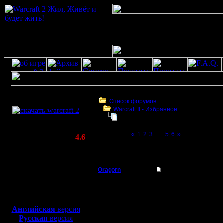
Скачать игру
бесплатно
Список форумов
Warсraft II - Избранное
WarCraft 2 COMBAT
Старая добрая традиция: ЦИТАТЫ
(Warcraft II BNE 2.02+)
Page 4 of 6
«
1
2
3
[4]
5
6
»
Актуальная версия:
4.6
(февраль 2020)
Старая добрая традиция: ЦИТАТЫ
Совместимо с
Windows
Oragorn
Re: Старая добрая 
XP/Vista/7/8/10
Полубог
"Если очень грамотно 
Боевой релиз, ~
40 Мб
монстра за 800 игр)" (
для игры по сети:
Регистрация:
Английская
версия
14.10.13
Русская
версия
Сообщений: 914