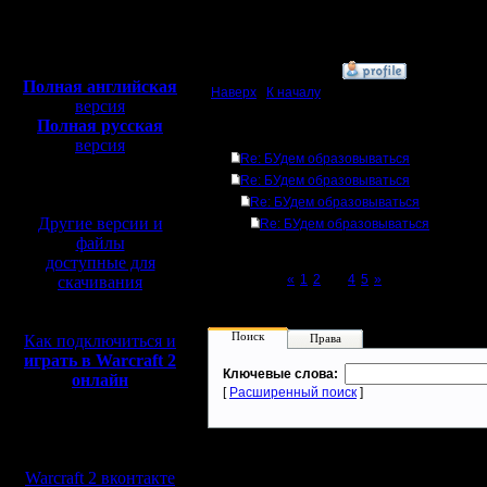
Откуда:
Полная версия, ~
450
Мб
с музыкой и видео:
»
6.8.14 17:03
Полная английская
Наверх
|
К началу
версия
Полная русская
Ответов
версия
Re: БУдем образовываться
перевод от war2.ru на
Re: БУдем образовываться
базе перевода от СПК
Re: БУдем образовываться
Другие версии и
Re: БУдем образовываться
файлы
доступные для
Page 3 of 5
«
1
2
[3]
4
5
»
скачивания
Поиск
Как подключиться и
Права
играть в Warcraft 2
Ключевые слова:
онлайн
[
Расширенный поиск
]
Мы в социальных
сетях:
Warcraft 2 вконтакте