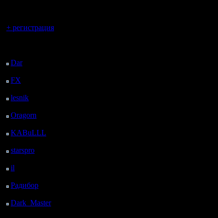
регистрацией
Вы гость здесь.
+ регистрация
Последний
посетитель:
Dar
: 24 Дней 12 ч. 52
м. назад
FX
: 96 Дней 20 ч. 23
м. назад
lesnik
: 129 Дней 22 ч.
41 м. назад
Oragorn
: 137 Дней 22
ч. 51 м. назад
KABuLLL
: 165 Дней
21 ч. 59 м. назад
starspro
: 190 Дней 9 ч.
34 м. назад
il
: 261 Дней 19 ч. 39
м. назад
Радибор
: 285 Дней 15
ч. 26 м. назад
Dark_Master
: 296
Дней 17 ч. 42 м. назад