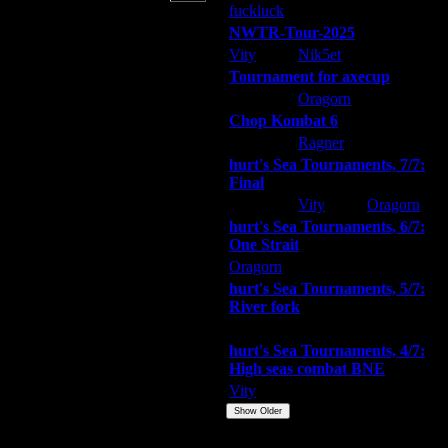
fuckluck
ARMilitar
Extasey
NWTR-Tour-2025
Vity
Nik5et
ARMilitar
Tournament for axecup
ARMilitar
Oragorn
Extasey
Chop Kombat 6
hurt
Ragner
Extasey
hurt's Sea Tournaments, 7/7:
Final
Extasey
Vity
Oragorn
hurt's Sea Tournaments, 6/7:
One Strait
Oragorn
ARMilitar
Extasey
hurt's Sea Tournaments, 5/7:
River fork
Extasey
ARMilitar
Doooda
hurt's Sea Tournaments, 4/7:
High seas combat BNE
Vity
ARMilitar
None
Show Older
Пожертвования