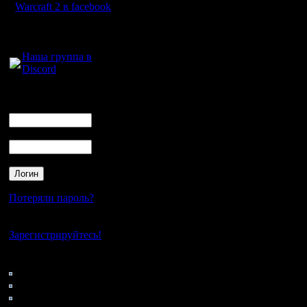
Warcraft 2 в facebook
Для голосового
общения:
Наша группа в
Discord
Логин
Ник
Пароль
Потеряли пароль?
Нет своего аккаунта?
Зарегистрируйтесь!
Кто на сайте
50: Гости
0: Пользователи
4121: Пользователи с