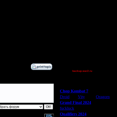
Droid
XDaVsterX
Остальные игроки
AA.GreenGoblin
Gourmet
Jordan4385
Дата
QuilKs
6.8.14 17:27
riky
6.8.14 17:32
6.8.14 17:44
Theboy
6.8.14 18:00
XuRnT[z]
[OH]TAKEOVER
[TD]CrUsH
backup.war2.ru
Остальные игроки
Победители турниров
Chop Kombat 7
Droid
Vity
Oragorn
Grand Final 2024
fuckluck
Extasey
ARMilitar
Qualifiers 2024