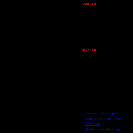
Спасибо:
FX - $80 (домен)
Zelya - (турниры)
lesnik
Dar - (турниры)
Kagan - (турниры)
vova1 - (хостинг)
tolsty - (хостинг)
Oragorn - (хостинг)
2007 год:
Spbwar - $400
Jade -$100
MasterKsa - $60
Lisak -$52
Cocka - $50
Konstkl - $50
Ldir - $50
Gadzila - $20
Feature -$10
Последние статьи
·
Почему я проиграл? ..
·
О версиях игры и се..
·
2 halling
·
Деньги на новый сер..