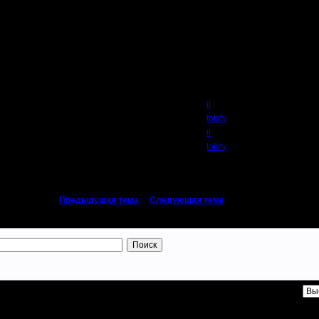
Автор
il
tolsty
il
tolsty
«
Предыдущая тема
|
Следующая тема
»