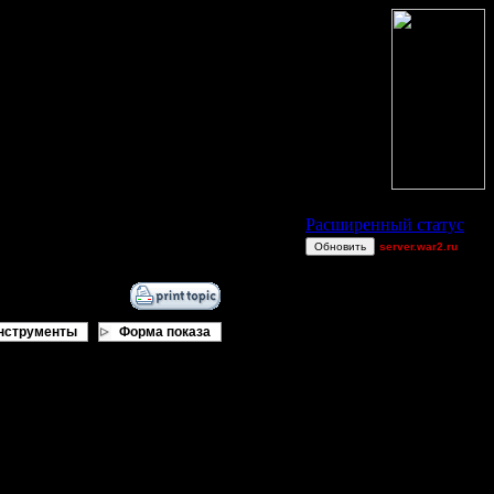
Статус Battle.Net
Расширенный статус
Обновить
server.war2.ru
~~~~~~~~~~~~~~~~~
Woozle~
Raiden~
нструменты
Форма показа
ring62
Shotgun
allanlai
 стоит... Сейчас буду все тут
Dj~
miguelperu
New Heroes Water
Map