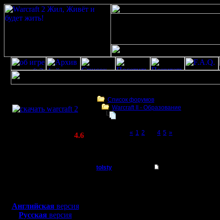
Скачать игру
бесплатно
Список форумов
Warcraft II - Образование
WarCraft 2 COMBAT
БУдем образовываться
(Warcraft II BNE 2.02+)
Page 3 of 5
«
1
2
[3]
4
5
»
Актуальная версия:
4.6
(февраль 2020)
БУдем образовываться
Совместимо с
Windows
tolsty
Re: БУдем образов
XP/Vista/7/8/10
Полубог
Блин, виноват, не заме
Боевой релиз, ~
40 Мб
читать. Ил, что делат
для игры по сети:
Регистрация:
Английская
версия
13.5.14
Русская
версия
Сообщений: 855