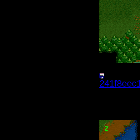
241f8eec
(Размер 
Нажатий: