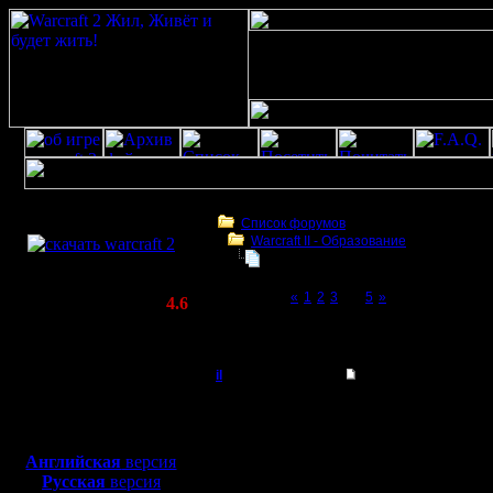
Скачать игру
бесплатно
Список форумов
Warcraft II - Образование
WarCraft 2 COMBAT
БУдем образовываться
(Warcraft II BNE 2.02+)
Page 4 of 5
«
1
2
3
[4]
5
»
Актуальная версия:
4.6
(февраль 2020)
БУдем образовываться
Совместимо с
Windows
il
Re: Рубим лес прав
XP/Vista/7/8/10
Добрый Админ
Цитата:
Боевой релиз, ~
40 Мб
для игры по сети:
Регистрация:
Английская
версия
10.5.06
Русская
версия
Не поним
Сообщений: 2471