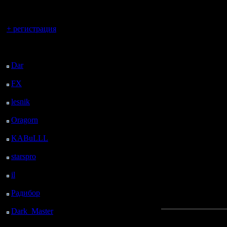
регистрацией
пост, а п
Вы гость здесь.
Подозрев
+ регистрация
сообщени
Последний
посетитель:
удалить -
Dar
: 27 Дней 12 ч. 1
м. назад
вот криво
FX
: 99 Дней 19 ч. 33
м. назад
Перевыло
lesnik
: 132 Дней 21 ч.
51 м. назад
Oragorn
: 140 Дней 22
[ Редактир
ч. назад
KABuLLL
: 168 Дней
21 ч. 9 м. назад
starspro
: 193 Дней 8 ч.
[ Редактир
43 м. назад
il
: 264 Дней 18 ч. 49
м. назад
Радибор
: 288 Дней 14
[ Редактир
ч. 35 м. назад
Dark_Master
: 299
Прикреп
Дней 16 ч. 52 м. назад