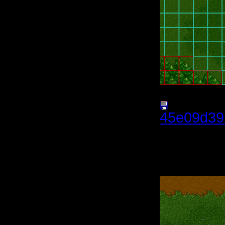
45e09d39
(Размер 
Нажатий: