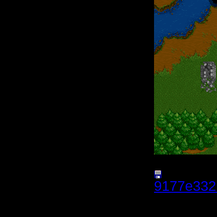
9177e332
(Размер 