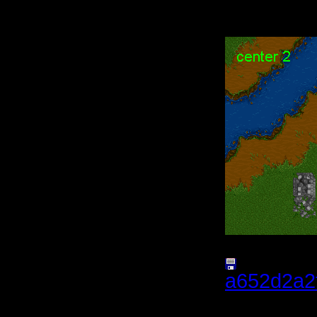
Нажатий:
a652d2a2
(Размер 