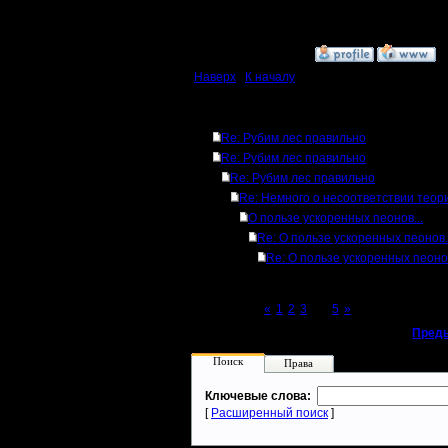
Нажатий:
»
11.8.14 00:53
Наверх
|
К началу
Ответов
Re: Рубим лес правильно
Re: Рубим лес правильно
Re: Рубим лес правильно
Re: Немного о несоответствии теор
О пользе ускоренных пеонов...
Re: О пользе ускоренных пеонов.
Re: О пользе ускоренных пеонов
Page 4 of 5
«
1
2
3
[4]
5
»
«
Пред
Поиск
Права
Ключевые слова:
[
Расширенный поиск
]