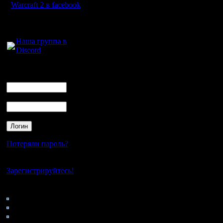
будет так.
Warcraft 2 в facebook
Для голосового
общения:
Убедител
Наша группа в
Discord
картинки
хостинги,
Логин
Ник
неделю, а
Пароль
сайт, пот
делаю вс
картинка
Потеряли пароль?
вместе с 
Нет своего аккаунта?
Зарегистрируйтесь!
Пока раб
Кто на сайте
71: Гости
вкладыва
0: Пользователи
4121: Пользователи с
свое соо