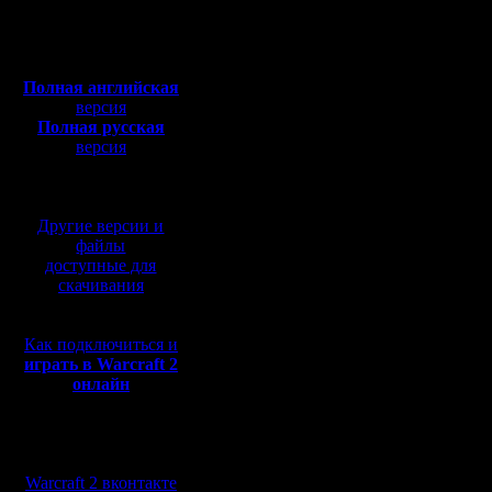
Откуда:
вставить 
Полная версия, ~
450
Мб
отобража
с музыкой и видео:
Полная английская
Потому, п
версия
Полная русская
версия
перевод от war2.ru на
Тег lib в
базе перевода от СПК
всяких al
Другие версии и
сбиваетс
файлы
доступные для
На самом
скачивания
движок - 
Как подключиться и
сохранен
играть в Warcraft 2
онлайн
показывае
Ну, движо
Мы в социальных
работает,
сетях:
Warcraft 2 вконтакте