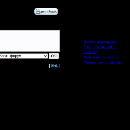
Cocka - $50
Konstkl - $50
Ldir - $50
Gadzila - $20
Feature -$10
Последние статьи
·
Почему я проиграл? ..
·
О версиях игры и се..
·
2 halling
·
Деньги на новый сер..
·
Моральные нормы в и..