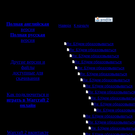
Откуда: Ukraine
Полная версия, ~
450
Мб
с музыкой и видео:
»
6.8.10 15:35
Полная английская
Наверх
|
К началу
версия
Полная русская
Ответов
версия
Re: БУдем образовываться
перевод от war2.ru на
Re: БУдем образовываться
базе перевода от СПК
Re: БУдем образовываться
Другие версии и
Re: БУдем образовываться
файлы
Re: БУдем образовываться
доступные для
Re: БУдем образовываться
скачивания
Re: БУдем образовываться
Re: БУдем образовываться
Re: БУдем образовыватьс
Как подключиться и
Re: БУдем образовывать
играть в Warcraft 2
Re: БУдем образовыват
онлайн
Re: БУдем образовыв
Re: БУдем образовываться
Мы в социальных
Re: БУдем образовыватьс
сетях:
Re: БУдем образовывать
Warcraft 2 вконтакте
Re: БУдем образовываться