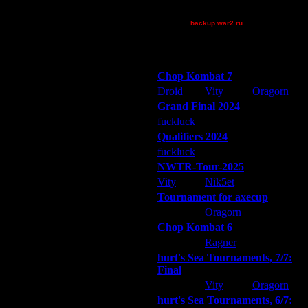
Theboy
backup.war2.ru
Остальные игроки
Победители турниров
Chop Kombat 7
Дата
Droid
Vity
Oragorn
6.8.10 15:54
Grand Final 2024
7.8.10 01:09
fuckluck
Extasey
ARMilitar
27.8.10 12:08
Qualifiers 2024
11.10.10 15:11
fuckluck
ARMilitar
Extasey
11.10.10 16:36
NWTR-Tour-2025
11.10.10 17:55
Vity
Nik5et
ARMilitar
11.10.10 18:07
Tournament for axecup
12.12.10 19:00
12.12.10 19:33
ARMilitar
Oragorn
Extasey
18.1.11 00:54
Chop Kombat 6
18.1.11 01:49
hurt
Ragner
Extasey
19.1.11 01:36
hurt's Sea Tournaments, 7/7:
19.1.11 14:42
Final
19.1.11 16:51
Extasey
Vity
Oragorn
20.1.11 10:17
hurt's Sea Tournaments, 6/7:
26.1.11 22:41