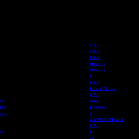
Автор
CBuH
CBuH
CBuH
dimaneg
dimaneg
il
CBuH
PrinceOfRussia
я
CBuH
ся
qwerk
ься
Diplomat
аться
il
SUPER-KOSHMAR
я
CBuH
ся
FX
ae