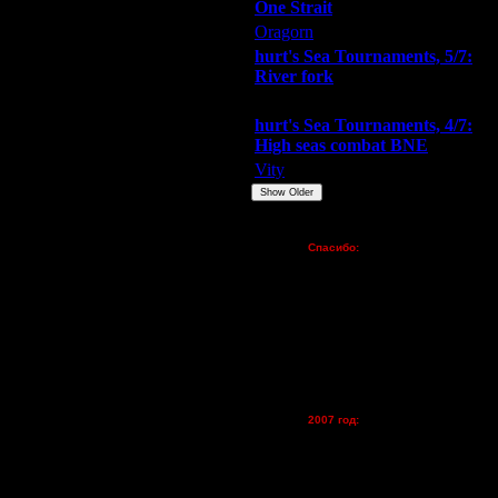
One Strait
27.1.11 01:55
Oragorn
ARMilitar
Extasey
24.1.12 16:07
hurt's Sea Tournaments, 5/7:
24.1.12 17:03
River fork
24.1.12 17:55
Extasey
ARMilitar
Doooda
25.1.12 00:37
hurt's Sea Tournaments, 4/7:
25.1.12 01:29
High seas combat BNE
6.8.14 16:26
Vity
ARMilitar
None
6.8.14 16:43
Show Older
6.8.14 17:03
6.8.14 17:27
Пожертвования
6.8.14 17:32
Спасибо:
FX - $80 (домен)
6.8.14 17:44
Zelya - (турниры)
6.8.14 18:00
lesnik
10.8.14 12:30
Dar - (турниры)
11.8.14 00:53
Kagan - (турниры)
11.8.14 00:57
vova1 - (хостинг)
11.8.14 13:50
tolsty - (хостинг)
12.8.14 03:37
Oragorn - (хостинг)
12.8.14 13:16
2007 год:
Spbwar - $400
12.8.14 13:18
Jade -$100
12.8.14 14:57
MasterKsa - $60
29.10.18 17:41
Lisak -$52