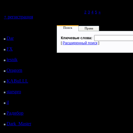
регистрацией
Вы гость здесь.
Page 1 of 5
[1]
2
3
4
5
»
+ регистрация
Последний
Поиск
Права
посетитель:
Dar
: 24 Дней 19 ч. 40
Ключевые слова:
м. назад
[
Расширенный поиск
]
FX
: 97 Дней 3 ч. 12
м. назад
lesnik
: 130 Дней 5 ч.
30 м. назад
Oragorn
: 138 Дней 5
ч. 39 м. назад
KABuLLL
: 166 Дней
4 ч. 48 м. назад
starspro
: 190 Дней 16
ч. 22 м. назад
il
: 262 Дней 2 ч. 27 м.
назад
Радибор
: 285 Дней 22
ч. 14 м. назад
Dark_Master
: 297
Дней 30 м. назад