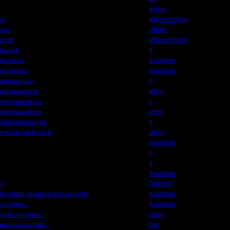
я
qwerk
ся
IzNosaKet4up
ься
CBuH
аться
IzNosaKet4up
ваться
il
вываться
Available
овываться
Available
зовываться
il
разовываться
tolsty
бразовываться
il
бразовываться
tolsty
образовываться
il
м образовываться
tolsty
Available
il
il
Available
но
Oragorn
ветствии теории и реальности
Available
 пеонов...
Available
енных пеонов...
tolsty
оренных пеонов...
Dar