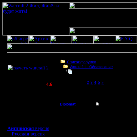
Скачать игру
бесплатно
Список форумов
Warcraft II - Образование
WarCraft 2 COMBAT
БУдем образовываться
(Warcraft II BNE 2.02+)
Page 1 of 5
[1]
2
3
4
5
»
Актуальная версия:
4.6
(февраль 2020)
БУдем образовываться
Совместимо с
Windows
Diplomat
Re: БУдем образов
XP/Vista/7/8/10
Владыка
А нарезать кошерные 
Боевой релиз, ~
40 Мб
Правило фотографа: е
для игры по сети:
Регистрация:
выбираешь пять удачн
Английская
версия
11.12.07
Русская
версия
Сообщений: 181