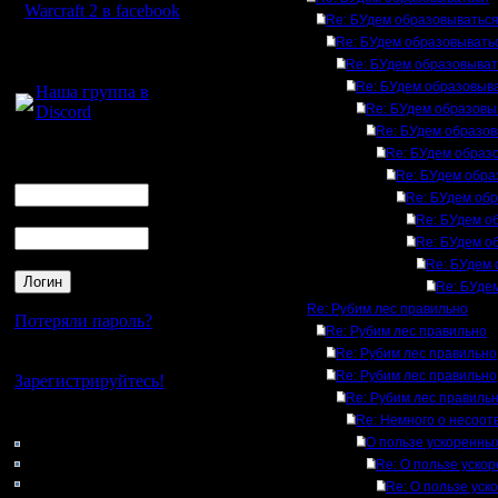
Warcraft 2 в facebook
Re: БУдем образовыватьс
Re: БУдем образовывать
Для голосового
Re: БУдем образовыват
общения:
Re: БУдем образовыв
Наша группа в
Re: БУдем образовы
Discord
Re: БУдем образо
Логин
Re: БУдем образ
Ник
Re: БУдем обра
Re: БУдем об
Пароль
Re: БУдем о
Re: БУдем о
Re: БУдем 
Re: БУде
Re: Рубим лес правильно
Потеряли пароль?
Re: Рубим лес правильно
Re: Рубим лес правильно
Нет своего аккаунта?
Re: Рубим лес правильно
Зарегистрируйтесь!
Re: Рубим лес правиль
Кто на сайте
Re: Немного о несоот
182: Гости
О пользе ускоренных
0: Пользователи
Re: О пользе ускор
4121: Пользователи с
Re: О пользе уск