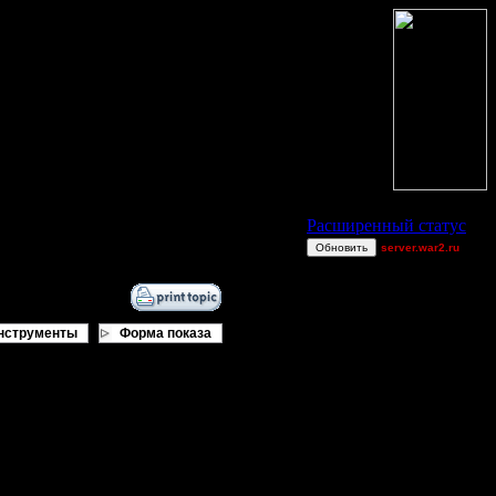
Статус Battle.Net
Расширенный статус
Обновить
server.war2.ru
TEST
JuggerNot24
mm
нструменты
Форма показа
{MOH}THor
asd
Milozu
ы в другом формате (от вар3?)
Teal`c
GOLF
Droid
о редактор с "очень" расширенными
Knitterhemd
чайно?