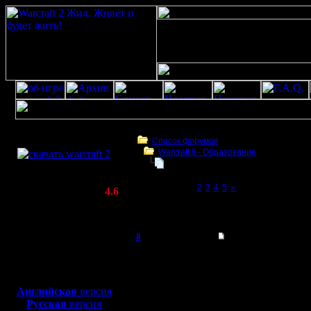
Скачать игру
бесплатно
Список форумов
Warcraft II - Образование
WarCraft 2 COMBAT
БУдем образовываться
(Warcraft II BNE 2.02+)
Page 1 of 5
[1]
2
3
4
5
»
Актуальная версия:
4.6
(февраль 2020)
БУдем образовываться
Совместимо с
Windows
il
Re: БУдем образов
XP/Vista/7/8/10
Добрый Админ
такая проблема с .mpq
Боевой релиз, ~
40 Мб
Я лично пользовался в
Если разберешься что 
для игры по сети:
Регистрация:
Английская
версия
10.5.06
По поводу UDTAed и ud
Русская
версия
Сообщений: 2471
возможностями для TD