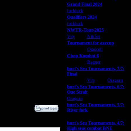
25.1.12 01:29
Grand Final 2024
6.8.14 16:26
fuckluck
Extasey
ARMilitar
6.8.14 16:43
Qualifiers 2024
6.8.14 17:03
fuckluck
ARMilitar
Extasey
6.8.14 17:27
6.8.14 17:32
NWTR-Tour-2025
6.8.14 17:44
Vity
Nik5et
ARMilitar
6.8.14 18:00
Tournament for axecup
10.8.14 12:30
ARMilitar
Oragorn
Extasey
11.8.14 00:53
Chop Kombat 6
11.8.14 00:57
hurt
Ragner
Extasey
11.8.14 13:50
hurt's Sea Tournaments, 7/7:
12.8.14 03:37
Final
12.8.14 13:16
Extasey
Vity
Oragorn
12.8.14 13:18
hurt's Sea Tournaments, 6/7:
12.8.14 14:57
One Strait
29.10.18 17:41
Oragorn
ARMilitar
Extasey
hurt's Sea Tournaments, 5/7:
River fork
Extasey
ARMilitar
Doooda
hurt's Sea Tournaments, 4/7:
High seas combat BNE