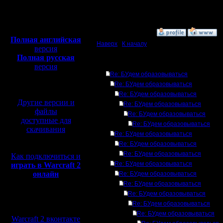
Откуда:
А вообще попробуй раз
Полная версия, ~
450
Мб
с музыкой и видео:
»
11.10.10 17:55
Полная английская
Наверх
|
К началу
версия
Полная русская
Ответов
версия
Re: БУдем образовываться
перевод от war2.ru на
базе перевода от СПК
Re: БУдем образовываться
Re: БУдем образовываться
Другие версии и
Re: БУдем образовываться
файлы
Re: БУдем образовываться
доступные для
Re: БУдем образовываться
скачивания
Re: БУдем образовываться
Re: БУдем образовываться
Re: БУдем образовываться
Как подключиться и
Re: БУдем образовываться
играть в Warcraft 2
онлайн
Re: БУдем образовываться
Re: БУдем образовываться
Re: БУдем образовываться
Мы в социальных
Re: БУдем образовываться
сетях:
Re: БУдем образовываться
Warcraft 2 вконтакте