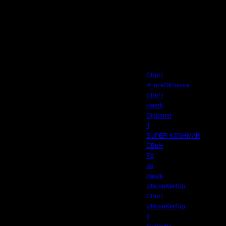
делить задачу на 2 части: 1 - изменить ТТХ для "внешней" карты, 2 - загрузи
Автор
CBuH
PrinceOfRussia
CBuH
qwerk
Diplomat
il
SUPER-KOSHMAR
CBuH
FX
ae
qwerk
IzNosaKet4up
CBuH
IzNosaKet4up
il