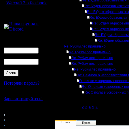
Re: БУдем образовываться
Warcraft 2 в facebook
Re: БУдем образовыватьс
Re: БУдем образовывать
Для голосового
Re: БУдем образовыват
общения:
Наша группа в
Re: БУдем образовыв
Discord
Re: БУдем образовыв
Re: БУдем образовы
Логин
Re: БУдем образо
Ник
Re: Рубим лес правильно
Re: Рубим лес правильно
Пароль
Re: Рубим лес правильно
Re: Рубим лес правильно
Re: Рубим лес правильно
Re: Немного о несоответствии 
О пользе ускоренных пеонов..
Потеряли пароль?
Re: О пользе ускоренных пео
Re: О пользе ускоренных п
Нет своего аккаунта?
Зарегистрируйтесь!
Page 1 of 5
[1]
2
3
4
5
»
Кто на сайте
64: Гости
0: Пользователи
Поиск
Права
4121: Пользователи с