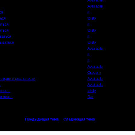
Available
я
Available
ся
il
ься
tolsty
аться
il
аться
tolsty
ваться
il
вываться
tolsty
Available
il
il
Available
Oragorn
теории и реальности
Available
.
Available
нов...
tolsty
еонов...
Dar
«
Предыдущая тема
|
Следующая тема
»