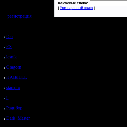
регистрацией
Ключевые слова:
[
Расширенный поиск
]
Вы гость здесь.
+ регистрация
Последний
посетитель:
Dar
: 24 Дней 22 ч. 3
м. назад
FX
: 97 Дней 5 ч. 35
м. назад
lesnik
: 130 Дней 7 ч.
52 м. назад
Oragorn
: 138 Дней 8
ч. 2 м. назад
KABuLLL
: 166 Дней
7 ч. 11 м. назад
starspro
: 190 Дней 18
ч. 45 м. назад
il
: 262 Дней 4 ч. 50 м.
назад
Радибор
: 286 Дней 37
м. назад
Dark_Master
: 297
Дней 2 ч. 53 м. назад