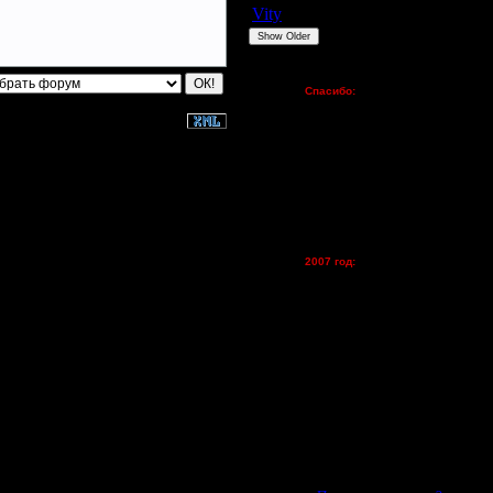
Vity
ARMilitar
None
Show Older
Пожертвования
Спасибо:
FX - $80 (домен)
Zelya - (турниры)
lesnik
Dar - (турниры)
Kagan - (турниры)
vova1 - (хостинг)
tolsty - (хостинг)
Oragorn - (хостинг)
2007 год:
Spbwar - $400
Jade -$100
MasterKsa - $60
Lisak -$52
Cocka - $50
Konstkl - $50
Ldir - $50
Gadzila - $20
Feature -$10
Последние статьи