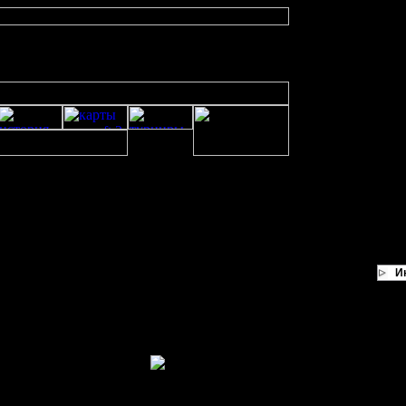
И
ываться
 была - я не разбирался. Могу предположить, что MPQ-Master сохраняет файл
сегда winmpq 1.64 - во всяком случае подобных проблем не возникало.
и как - напиши - пригодится.
t - могу только предположить: может, это файл от DOS-версии? Был какой-т
, под BNE чаcть функциональности работать перестала. Это не UDTAed слу