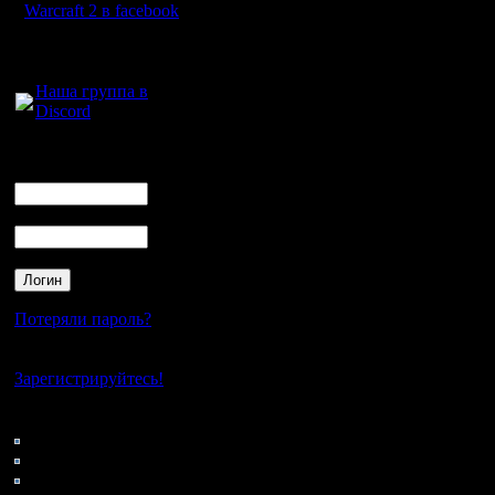
Warcraft 2 в facebook
Холл дел
удивлюсь
Для голосового
общения:
2. В общ
Наша группа в
Discord
синголов
Логин
не по ра
Ник
скорость 
Пароль
крайне н
ли разъя
где и как
Потеряли пароль?
ресурсы б
Нет своего аккаунта?
апрейт д
Зарегистрируйтесь!
Кто на сайте
64: Гости
И поскол
0: Пользователи
4121: Пользователи с
пост крат