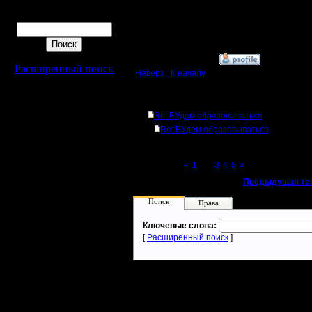
[ Редакти
Поиск
17.1.11 23
»
18.1.11 00:54
Расширенный поиск
Наверх
|
К началу
Ответов
Re: БУдем образовываться
Re: БУдем образовываться
Page 2 of 5
«
1
[2]
3
4
5
»
«
Предыдущая те
Поиск
Права
Ключевые слова:
[
Расширенный поиск
]