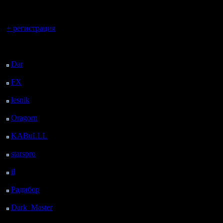
регистрацией
играл мно
Вы гость здесь.
+ регистрация
сети ещё
уже в бат
Последний
посетитель:
достиг ( 
Dar
: 26 Дней 23 ч. 41
м. назад
ЛоД 1.10, 
FX
: 99 Дней 7 ч. 13
м. назад
час пыта
lesnik
: 132 Дней 9 ч.
31 м. назад
освоить 
Oragorn
: 140 Дней 9
ч. 40 м. назад
Интерес
KABuLLL
: 168 Дней
8 ч. 49 м. назад
starspro
: 192 Дней 20
ч. 23 м. назад
il
: 264 Дней 6 ч. 28 м.
[ Редакти
назад
Радибор
: 288 Дней 2
17.1.11 23
ч. 15 м. назад
Dark_Master
: 299
Дней 4 ч. 32 м. назад