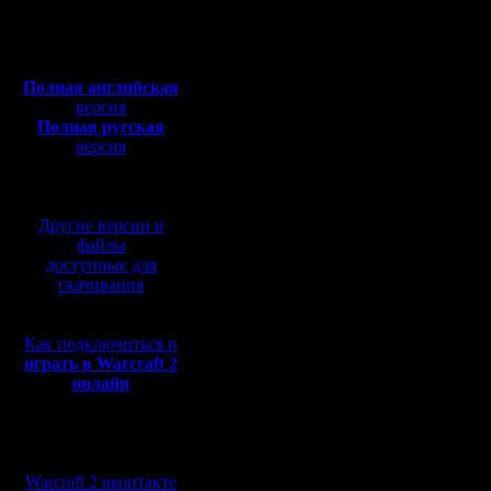
У меня н
Откуда:
Полная версия, ~
450
«начинаю
Мб
с музыкой и видео:
WAR2
Полная английская
версия
Полная русская
1. Как от
версия
перевод от war2.ru на
играют оп
базе перевода от СПК
где рады
Другие версии и
файлы
Я вчера 
доступные для
скачивания
сыграл 5 
проср@л п
Как подключиться и
«туплю» п
играть в Warcraft 2
онлайн
Ну да я ч
«nOOb” т
Мы в социальных
сетях:
хотя с уч
Warcraft 2 вконтакте