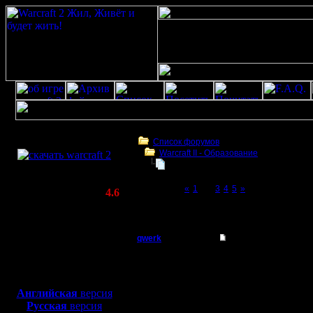
Скачать игру
бесплатно
Список форумов
Warcraft II - Образование
WarCraft 2 COMBAT
БУдем образовываться
(Warcraft II BNE 2.02+)
Page 2 of 5
«
1
[2]
3
4
5
»
Актуальная версия:
4.6
(февраль 2020)
БУдем образовываться
Совместимо с
Windows
qwerk
Re: БУдем образов
XP/Vista/7/8/10
Батрак
Доброго 
Боевой релиз, ~
40 Мб
для игры по сети:
Регистрация:
Английская
версия
18.1.11
Русская
версия
Сообщений: 2