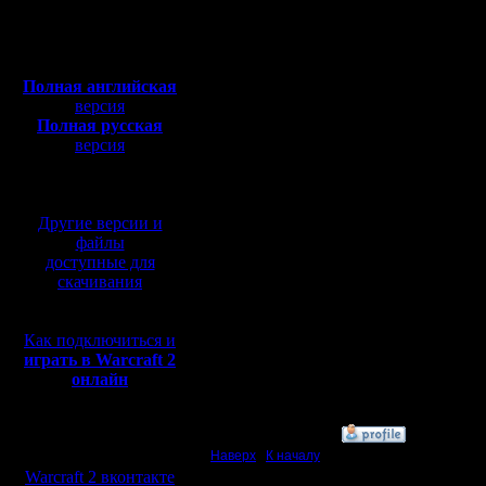
Откуда:
такой-то 
Полная версия, ~
450
Мб
Паузу пос
с музыкой и видео:
Полная английская
есть соо
версия
Полная русская
прочему 
версия
перевод от war2.ru на
переписк
базе перевода от СПК
числе и 
Другие версии и
переписк
файлы
доступные для
мимо нег
скачивания
Как подключиться и
[ Редакти
играть в Warcraft 2
онлайн
13.2.15 14
»
13.2.15 13:09
Мы в социальных
сетях:
Наверх
|
К началу
Warcraft 2 вконтакте