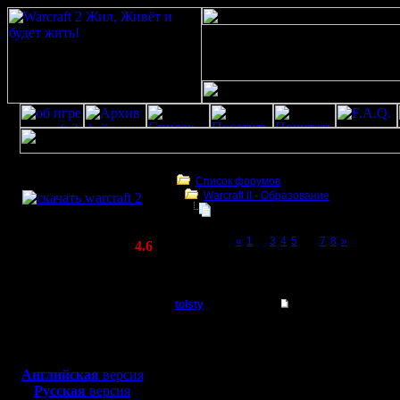
Скачать игру
бесплатно
Список форумов
Warcraft II - Образование
WarCraft 2 COMBAT
War2BNE InSight 1.05rc1
(Warcraft II BNE 2.02+)
Page 6 of 8
«
1
...
3
4
5
[6]
7
8
»
Актуальная версия:
4.6
(февраль 2020)
War2BNE InSight 1.05rc1
Совместимо с
Windows
tolsty
Re: War2BNE InSight
XP/Vista/7/8/10
Полубог
Вопрос. 
Боевой релиз, ~
40 Мб
для игры по сети:
реплея н
Регистрация:
Английская
версия
13.5.14
Русская
версия
надписи 
Сообщений: 855