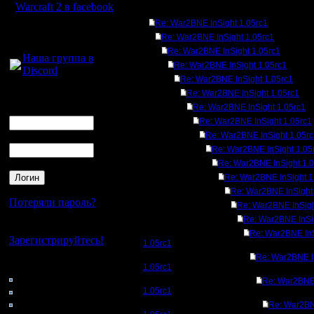
Warcraft 2 в facebook
Ответов
Re: War2BNE InSight 1.05rc1
Для голосового
Re: War2BNE InSight 1.05rc1
общения:
Re: War2BNE InSight 1.05rc1
Наша группа в
Re: War2BNE InSight 1.05rc1
Discord
Re: War2BNE InSight 1.05rc1
Re: War2BNE InSight 1.05rc1
Логин
Re: War2BNE InSight 1.05rc1
Ник
Re: War2BNE InSight 1.05rc1
Пароль
Re: War2BNE InSight 1.05r
Re: War2BNE InSight 1.05
Re: War2BNE InSight 1.
Re: War2BNE InSight 1
Re: War2BNE InSight
Потеряли пароль?
Re: War2BNE InSigh
Re: War2BNE InSi
Нет своего аккаунта?
Re: War2BNE In
Зарегистрируйтесь!
1.05rc1
Re: War2BNE I
Кто на сайте
1.05rc1
208: Гости
Re: War2BNE 
0: Пользователи
1.05rc1
4121: Пользователи с
Re: War2BN