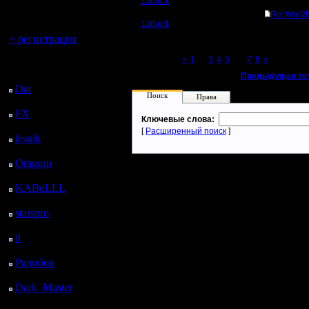
регистрацией
1.05rc1
Re: War2B
1.05rc1
Вы гость здесь.
+ регистрация
Page 6 of 8
«
1
...
3
4
5
[6]
7
8
»
Последний
посетитель:
«
Предыдущая те
Dar
: 24 Дней 15 ч. 49
Поиск
Права
м. назад
FX
: 96 Дней 23 ч. 21
Ключевые слова:
м. назад
[
Расширенный поиск
]
lesnik
: 130 Дней 1 ч.
39 м. назад
Oragorn
: 138 Дней 1
ч. 48 м. назад
KABuLLL
: 166 Дней
57 м. назад
starspro
: 190 Дней 12
ч. 31 м. назад
il
: 261 Дней 22 ч. 37
м. назад
Радибор
: 285 Дней 18
ч. 24 м. назад
Dark_Master
: 296
Дней 20 ч. 40 м. назад