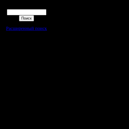
Поиск
Расширенный поиск
Warcraft 2 - скачать бесплатно русскую версию, warcraft 2 серве
- Генерация