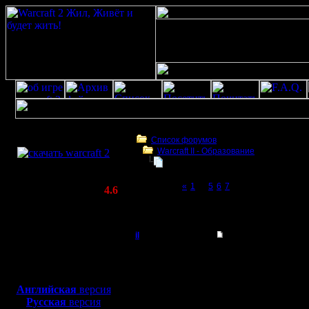
Скачать игру
бесплатно
Список форумов
Warcraft II - Образование
WarCraft 2 COMBAT
War2BNE InSight 1.05rc1
(Warcraft II BNE 2.02+)
Page 8 of 8
«
1
...
5
6
7
[8]
Актуальная версия:
4.6
(февраль 2020)
War2BNE InSight 1.05rc1
Совместимо с
Windows
il
Re: War2BNE InSight
XP/Vista/7/8/10
Добрый Админ
Цитата:
Боевой релиз, ~
40 Мб
Оказывается нужна анг
для игры по сети:
Регистрация:
С русифицированной д
Английская
версия
10.5.06
Русская
версия
Сообщений: 2471
В русской там 2 exe -