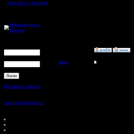
Warcraft 2 в facebook
8. играло три игрока, 
9. затем cбрасываю игр
warcraft II BNE not ru
Для голосового
Да, все правильно, а "w
общения:
В смысле не то, что т
Наша группа в
Ну, либо он сильно не 
Discord
У тебя windows 7 как 
Комбат с сайта?
Логин
InSight тоже отсюда из
Ник
»
17.6.14 17:08
Пароль
tolsty
Re: War2BNE InSight
Полубог
Продолжим :) Для тех 
не дошел еще... Я де
запускаю прогу War2BN
Регистрация:
показывает параметры
Потеряли пароль?
13.5.14
сервер. Далее Сreate -
Сообщений: 855
1. Garden of war BNE (
Нет своего аккаунта?
Откуда:
2. битва (Melle?)
3. game speed написан
Зарегистрируйтесь!
4. ресурсы high - ст
5. ставлю галочку fixed
Кто на сайте
6. ввожу название игр
7. нажимаю кнопку ОК
139: Гости
8. играло три игрока,
0: Пользователи
9. затем cбрасываю игр
4122: Пользователи с
warcraft II BNE not runn