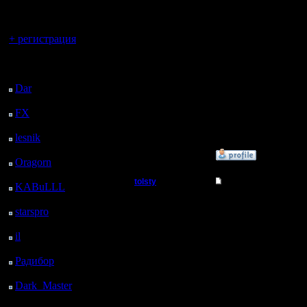
регистрацией
Please start the game
А ведь в инструкции:
Вы гость здесь.
ПЕРЕД началом игры, 
+ регистрация
Если War2BNE InSight 
replay the game.", в 
Последний
посетитель:
Что я не так делаю. Zu
Dar
: 26 Дней 17 ч. 25
м. назад
FX
: 99 Дней 56 м.
[ Редактировано tolsty 
назад
[ Редактировано tolsty 
lesnik
: 132 Дней 3 ч.
14 м. назад
»
17.6.14 16:33
Oragorn
: 140 Дней 3
ч. 24 м. назад
tolsty
Re: War2BNE InSight
KABuLLL
: 168 Дней
2 ч. 32 м. назад
Полубог
War2BNE InSight - ути
starspro
: 192 Дней 14
Системные требован
ч. 7 м. назад
Регистрация:
Windows 95,98,ME,200
il
: 264 Дней 12 м.
13.5.14
Warcraft 2 Battle.Net Ed
назад
Сообщений: 855
Радибор
: 287 Дней 19
Откуда:
Установка
War2BNE InSight не ну
ч. 59 м. назад
Лучше сохранить ее в 
Dark_Master
: 298
установлена.
Дней 22 ч. 15 м. назад