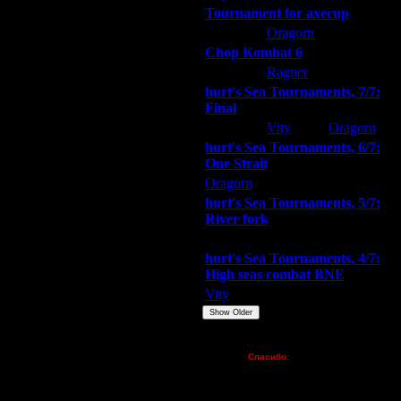
Tournament for axecup
ARMilitar
Oragorn
Extasey
Chop Kombat 6
а не запущена.
hurt
Ragner
Extasey
hurt's Sea Tournaments, 7/7:
Final
Extasey
Vity
Oragorn
hurt's Sea Tournaments, 6/7:
One Strait
Oragorn
ARMilitar
Extasey
hurt's Sea Tournaments, 5/7:
смотреть не получается, до записи
River fork
Extasey
ARMilitar
Doooda
е скачал с форума. Прогаа
ться. Ввожу пароль, попадаю на
hurt's Sea Tournaments, 4/7:
High seas combat BNE
Vity
ARMilitar
None
Show Older
Пожертвования
Спасибо:
FX - $80 (домен)
Zelya - (турниры)