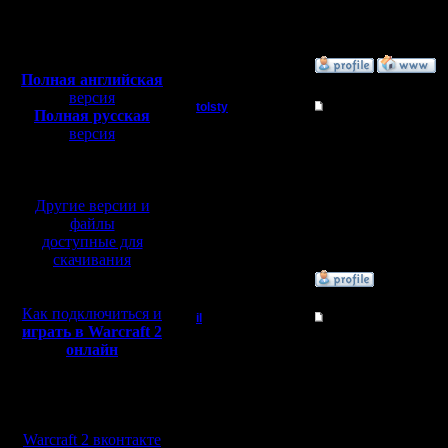
Откуда:
правил пути в коде, о
Стандартный называетс
Полная версия, ~
450
Ты какой запускаешь?
Мб
с музыкой и видео:
»
17.6.14 17:39
Полная английская
версия
tolsty
Re: War2BNE InSight
Полная русская
версия
Полубог
Разобрался вместе с З
перевод от war2.ru на
работает :)
Придется все же на ан
базе перевода от СПК
Регистрация:
Хотя Зубатор утвержда
13.5.14
Другие версии и
Сообщений: 855
[ Редактировано tolsty 
Откуда:
файлы
доступные для
скачивания
»
17.6.14 17:20
Как подключиться и
il
Re: War2BNE InSight
играть в Warcraft 2
Добрый Админ
онлайн
Да, все правильно де
1. Garden of war BNE (в
2. битва (Melle?) - да
Регистрация:
3. game speed - можно
Мы в социальных
10.5.06
4. ресурсы - можно не
Сообщений: 2471
5. ставлю галочку fixed 
сетях:
Откуда:
6. ввожу название игр
Warcraft 2 вконтакте
7. нажимаю кнопку ОК 