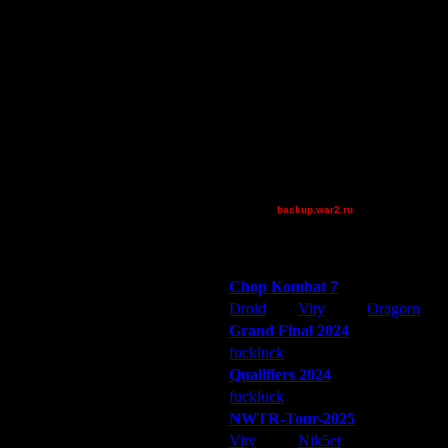
CannotWin
DGF~LilDude
JayHawkerz
P!NK
Pangster2015
riky
ой не идет. Поставил английскую -
Theboy
те кириллицей уже не напишешь :(
XuRnT[z]
_I_Undine
backup.war2.ru
Остальные игроки
Победители турниров
Chop Kombat 7
Droid
Vity
Oragorn
Grand Final 2024
fuckluck
Extasey
ARMilitar
Qualifiers 2024
fuckluck
ARMilitar
Extasey
NWTR-Tour-2025
Vity
Nik5et
ARMilitar