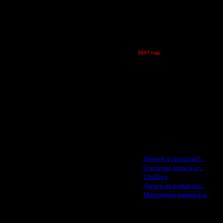
lesnik
Dar - (турниры)
Kagan - (турниры)
vova1 - (хостинг)
lay status" с надписью "Ready to
tolsty - (хостинг)
Oragorn - (хостинг)
2007 год:
Spbwar - $400
Jade -$100
MasterKsa - $60
Lisak -$52
Cocka - $50
Konstkl - $50
Ldir - $50
Gadzila - $20
Feature -$10
Последние статьи
·
Почему я проиграл? ..
·
О версиях игры и се..
·
2 halling
·
Деньги на новый сер..
·
Моральные нормы в и..
 и сохраните его в любую папку.
и в/из папки, в которую она