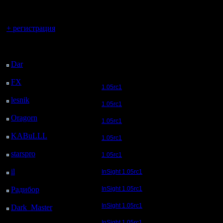
регистрацией
Вы гость здесь.
+ регистрация
Последний
посетитель:
Dar
: 24 Дней 21 ч.
назад
FX
: 97 Дней 4 ч. 32
1.05rc1
м. назад
lesnik
: 130 Дней 6 ч.
1.05rc1
50 м. назад
Oragorn
: 138 Дней 6
1.05rc1
ч. 59 м. назад
KABuLLL
: 166 Дней
1.05rc1
6 ч. 8 м. назад
starspro
: 190 Дней 17
1.05rc1
ч. 42 м. назад
il
: 262 Дней 3 ч. 47 м.
InSight 1.05rc1
назад
Радибор
: 285 Дней 23
InSight 1.05rc1
ч. 34 м. назад
InSight 1.05rc1
Dark_Master
: 297
Дней 1 ч. 50 м. назад
InSight 1.05rc1