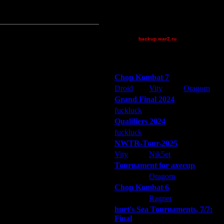
асную тайну: я скачал утилиту из
Theboy
 Прилагаю его к сообщению, а
tyrus
van[z]
backup.war2.ru
Остальные игроки
Победители турниров
Chop Kombat 7
Дата
Droid
Vity
Oragorn
23.5.14 20:56
17.6.14 16:33
Grand Final 2024
17.6.14 17:08
fuckluck
Extasey
ARMilitar
17.6.14 17:20
Qualifiers 2024
17.6.14 17:39
fuckluck
ARMilitar
Extasey
17.6.14 19:00
NWTR-Tour-2025
17.6.14 19:13
Vity
Nik5et
ARMilitar
18.6.14 14:16
Tournament for axecup
18.6.14 15:28
ARMilitar
Oragorn
Extasey
18.6.14 16:35
Chop Kombat 6
21.6.14 22:04
hurt
Ragner
Extasey
21.6.14 22:09
21.6.14 22:12
hurt's Sea Tournaments, 7/7:
Final
21.6.14 22:38