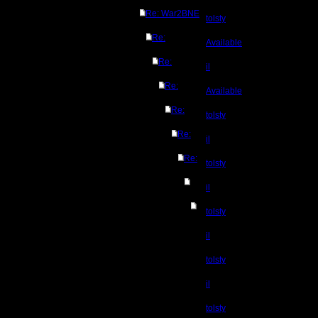
Re: War2BNE
tolsty
Re:
Available
Re:
il
Re:
Available
Re:
tolsty
Re:
il
Re:
tolsty
il
tolsty
il
tolsty
il
tolsty