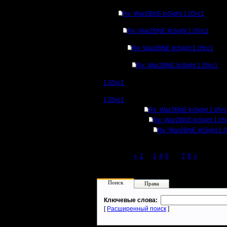
Re: War2BNE InSight 1.05rc1
Re: War2BNE InSight 1.05rc1
Re: War2BNE InSight 1.05rc1
Re: War2BNE InSight 1.05rc1
1.05rc1
1.05rc1
Re: War2BNE InSight 1.05r
Re: War2BNE InSight 1.05
Re: War2BNE InSight 1.
Page 6 of 8
«
1
...
3
4
5
[6]
7
8
»
Поиск
Права
Ключевые слова:
[
Расширенный поиск
]