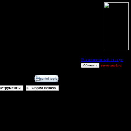
Статус Battle.Net
Расширенный статус
Обновить
server.war2.ru
gow 1's learning
Alligator
Victorcicea
нструменты
Форма показа
go
Becks
Остальные игроки
AA.GreenGoblin
He-Man
вами объяснять, не помню, где так
Jordan4385
в этой теме утонет, 100%.
riky