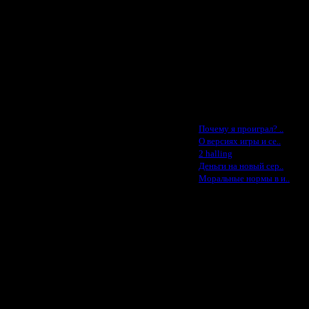
31.7.14 00:22
Jade -$100
31.7.14 01:19
MasterKsa - $60
Lisak -$52
31.7.14 01:52
Cocka - $50
31.7.14 10:19
Konstkl - $50
31.7.14 16:07
Ldir - $50
1.8.14 03:15
Gadzila - $20
1.8.14 07:29
Feature -$10
1.8.14 10:21
Последние статьи
1.8.14 10:31
·
Почему я проиграл? ..
1.8.14 13:19
·
О версиях игры и се..
·
2 halling
3.9.14 12:00
·
Деньги на новый сер..
·
Моральные нормы в и..
3.9.14 19:34
3.9.14 22:11
13.2.15 13:09
13.2.15 16:15
13.2.15 17:01
13.2.15 17:57