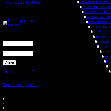
Warcraft 2 в facebook
Re: War2BNE InSight 1
Re: War2BNE InSight
Для голосового
Re: War2BNE InSigh
общения:
Re: War2BNE InSi
Наша группа в
Re: War2BNE InS
Discord
Re: War2BNE I
Re: War2BNE 
Логин
Re: War2BN
Ник
Re: War2B
Re: War
Пароль
Re: Wa
Re: 
Re:
R
Потеряли пароль?
Нет своего аккаунта?
Зарегистрируйтесь!
Кто на сайте
93: Гости
0: Пользователи
4121: Пользователи с