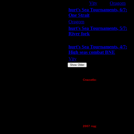
22.6.14 01:43
Extasey
Vity
Oragorn
10.7.14 14:19
hurt's Sea Tournaments, 6/7:
13.7.14 01:07
One Strait
13.7.14 15:07
Oragorn
ARMilitar
Extasey
13.7.14 17:27
hurt's Sea Tournaments, 5/7:
13.7.14 20:42
River fork
14.7.14 00:00
Extasey
ARMilitar
Doooda
14.7.14 11:38
hurt's Sea Tournaments, 4/7:
22.7.14 13:12
High seas combat BNE
22.7.14 16:16
Vity
ARMilitar
None
24.7.14 14:13
Show Older
24.7.14 16:39
24.7.14 17:03
Пожертвования
Спасибо:
24.7.14 18:42
FX - $80 (домен)
24.7.14 19:10
Zelya - (турниры)
25.7.14 09:25
lesnik
25.7.14 10:07
Dar - (турниры)
25.7.14 12:18
Kagan - (турниры)
25.7.14 14:14
vova1 - (хостинг)
tolsty - (хостинг)
30.7.14 11:09
Oragorn - (хостинг)
30.7.14 15:36
2007 год:
30.7.14 17:46
Spbwar - $400