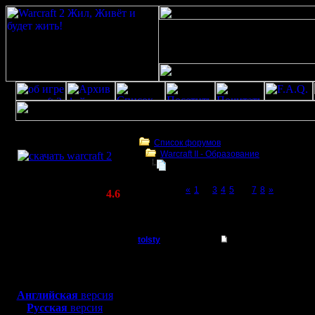
Скачать игру
бесплатно
Список форумов
Warcraft II - Образование
WarCraft 2 COMBAT
War2BNE InSight 1.05rc1
(Warcraft II BNE 2.02+)
Page 6 of 8
«
1
...
3
4
5
[6]
7
8
»
Актуальная версия:
4.6
(февраль 2020)
War2BNE InSight 1.05rc1
Совместимо с
Windows
tolsty
War2BNE InSight 1.0
XP/Vista/7/8/10
Полубог
Цитата:
Боевой релиз, ~
40 Мб
tolsty, ты где инстру
для игры по сети:
Регистрация:
все расписано и на ру
Английская
версия
13.5.14
Если тут на сайте это
Русская
версия
Сообщений: 855