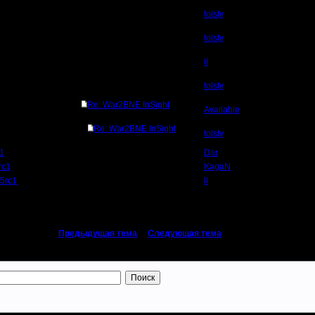
tolsty
tolsty
il
tolsty
Re: War2BNE InSight
Available
Re: War2BNE InSight
tolsty
c1
Dar
rc1
KagaN
05rc1
il
«
Предыдущая тема
|
Следующая тема
»