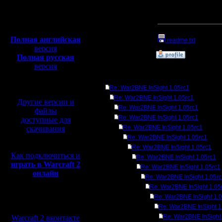
Откуда:
Раз админ сказал, над
раздела "скачать" и, 
Полная версия, ~
450
также, на всякий случ
Мб
с музыкой и видео:
Прикрепленный к со
Полная английская
readme.txt
(Размер
версия
»
23.5.14 20:55
Полная русская
версия
перевод от war2.ru на
Ответов
базе перевода от СПК
Re: War2BNE InSight 1.05rc1
Re: War2BNE InSight 1.05rc1
Другие версии и
Re: War2BNE InSight 1.05rc1
файлы
Re: War2BNE InSight 1.05rc1
доступные для
Re: War2BNE InSight 1.05rc1
скачивания
Re: War2BNE InSight 1.05rc1
Re: War2BNE InSight 1.05rc1
Как подключиться и
Re: War2BNE InSight 1.05rc1
играть в Warcraft 2
Re: War2BNE InSight 1.05rc1
онлайн
Re: War2BNE InSight 1.05r
Re: War2BNE InSight 1.05
Re: War2BNE InSight 1.
Мы в социальных
Re: War2BNE InSight 1
сетях:
Re: War2BNE InSight
Warcraft 2 вконтакте