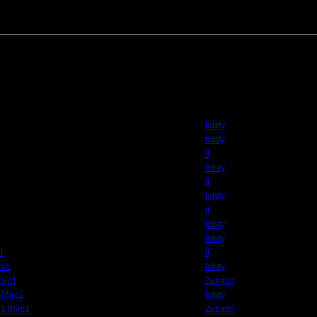
о делать. Конечно можно было сказать, что я такой весь умный... Но выдам уж
разархивировав, первым делом стал искать Readme файл :) Он в архиве есть!!!
ай, полностью приведу в следующем ответе.
общению файл:
 файла:
4.52
Кб; 1415 Нажатий:)
Автор
tolsty
tolsty
il
tolsty
il
tolsty
il
tolsty
tolsty
c1
il
rc1
tolsty
05rc1
Zubator
.05rc1
tolsty
 1.05rc1
Zubator