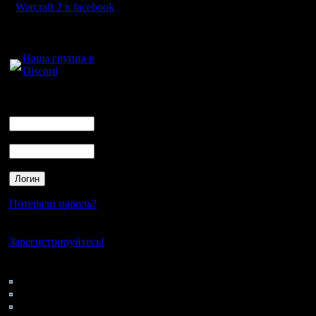
Warcraft 2 в facebook
Для голосового
общения:
Наша группа в
Discord
Логин
Ник
Пароль
Потеряли пароль?
Нет своего аккаунта?
Зарегистрируйтесь!
Кто на сайте
42: Гости
0: Пользователи
4121: Пользователи с