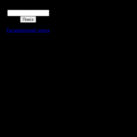
Поиск
Расширенный поиск
Warcraft 2 - скачать бесплатно русскую версию, warcraft 2 серве
- Генерация