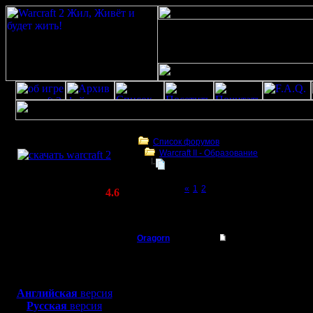
Скачать игру
бесплатно
Список форумов
Warcraft II - Образование
WarCraft 2 COMBAT
починка компа Khadgar'а
(Warcraft II BNE 2.02+)
Page 3 of 3
«
1
2
[3]
Актуальная версия:
4.6
(февраль 2020)
починка компа Khadgar'а
Совместимо с
Windows
Oragorn
Re: Починка компа 
XP/Vista/7/8/10
Полубог
ПОМОЩЬ более не тре
Боевой релиз, ~
40 Мб
в ИТМО на программис
для игры по сети:
Регистрация:
Английская
версия
14.10.13
Русская
версия
Сообщений: 914