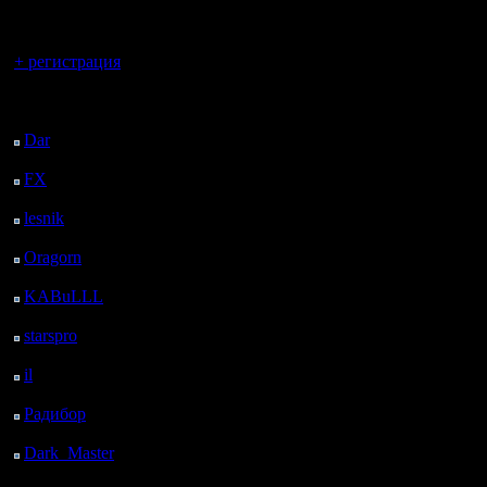
регистрацией
Вы гость здесь.
+ регистрация
Последний
посетитель:
Dar
: 28 Дней 10 ч. 13
м. назад
FX
: 100 Дней 17 ч. 45
м. назад
lesnik
: 133 Дней 20 ч.
3 м. назад
Oragorn
: 141 Дней 20
ч. 12 м. назад
KABuLLL
: 169 Дней
19 ч. 21 м. назад
starspro
: 194 Дней 6 ч.
55 м. назад
il
: 265 Дней 17 ч.
назад
Радибор
: 289 Дней 12
ч. 47 м. назад
Dark_Master
: 300
Дней 15 ч. 4 м. назад