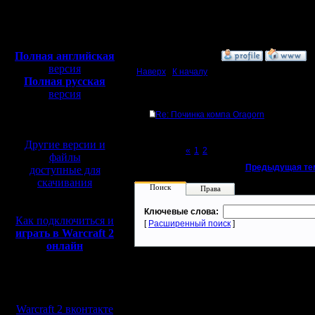
Откуда: Санкт-
Петербург
Полная версия, ~
450
Мб
с музыкой и видео:
Полная английская
»
12.9.17 23:20
версия
Наверх
|
К началу
Полная русская
версия
Ответов
перевод от war2.ru на
Re: Починка компа Oragorn
базе перевода от СПК
Другие версии и
Page 3 of 3
«
1
2
[3]
файлы
«
Предыдущая те
доступные для
скачивания
Поиск
Права
Ключевые слова:
Как подключиться и
[
Расширенный поиск
]
играть в Warcraft 2
онлайн
Мы в социальных
сетях:
Warcraft 2 вконтакте