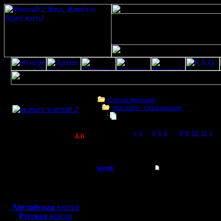
Скачать игру
бесплатно
Список форумов
Warcraft II - Образование
WarCraft 2 COMBAT
Фундаментальное непонимание в
(Warcraft II BNE 2.02+)
Page 7 of 11
«
1
...
4
5
6
[7]
8
9
10
11
»
Актуальная версия:
4.6
(февраль 2020)
Фундаментальное непонимание варкрафт
Совместимо с
Windows
lesnik
Re: Фундаментальн
XP/Vista/7/8/10
Полубог
Цитата:
Боевой релиз, ~
40 Мб
для игры по сети:
Регистрация:
Английская
версия
4.12.16
Русская
версия
ты сам в
Сообщений: 448