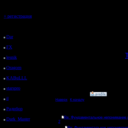
регистрацией
меня Ф
Вы гость здесь.
непонима
+ регистрация
Не поним
Последний
посетитель:
играющих
Dar
: 26 Дней 19 ч. 45
м. назад
есть GO
FX
: 99 Дней 3 ч. 17
м. назад
Кстати в
lesnik
: 132 Дней 5 ч.
смотрело
34 м. назад
Oragorn
: 140 Дней 5
PS:"я не 
ч. 44 м. назад
KABuLLL
: 168 Дней
справедли
4 ч. 53 м. назад
starspro
: 192 Дней 16
ч. 27 м. назад
»
1.1.17 22:02
il
: 264 Дней 2 ч. 32 м.
Наверх
|
К началу
назад
Радибор
: 287 Дней 22
Ответов
ч. 19 м. назад
Re: Фундаментальное непонимание 
Dark_Master
: 299
2
Дней 35 м. назад
Re: Фундаментальное непонимани