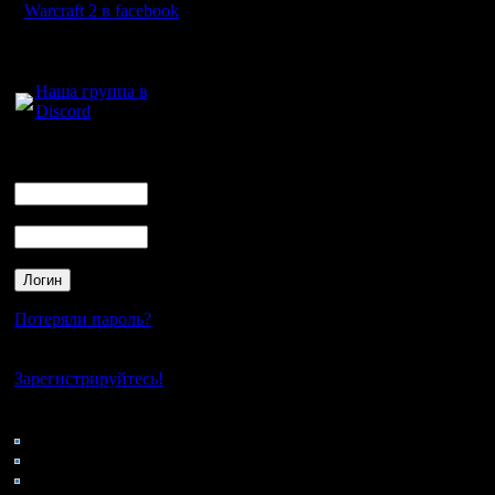
всё ерунд
Warcraft 2 в facebook
ситуации,
Для голосового
общения:
противни
Наша группа в
Discord
каждая б
счету и н
Логин
Ник
полноцен
Пароль
Вот в та
пригодит
втихаря.
Потеряли пароль?
Нет своего аккаунта?
Цитата:
Зарегистрируйтесь!
Кто на сайте
133: Гости
куда над
0: Пользователи
4121: Пользователи с
6 и 8... в