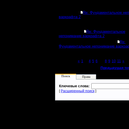
Re: Фундаментальное не
варкрафта 2
Re: Фундаментальное
непонимание варкрафта 2
Re:
Фундаментальное непонимание варкра
Page 7 of 11
«
1
...
4
5
6
[7]
8
9
10
11
»
«
Предыдущая те
Поиск
Права
Ключевые слова:
[
Расширенный поиск
]