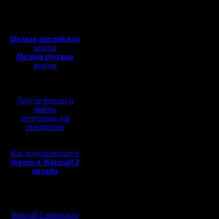
Откуда:
действий
Полная версия, ~
450
Мб
TH воткну
с музыкой и видео:
Полная английская
картинка
версия
Полная русская
Одно дей
версия
перевод от war2.ru на
лишний ле
базе перевода от СПК
пеоном, н
Другие версии и
четырьмя
файлы
доступные для
А буржуй
скачивания
стенками
Как подключиться и
рассматр
играть в Warcraft 2
онлайн
заметно 
картинок 
Мы в социальных
Понятно, 
сетях:
Warcraft 2 вконтакте