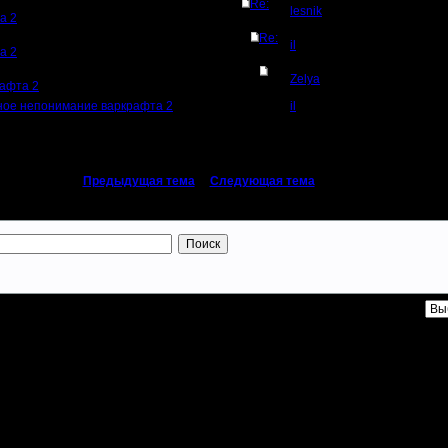
Re:
lesnik
а 2
Re:
il
а 2
Zelya
афта 2
ное непонимание варкрафта 2
il
«
Предыдущая тема
|
Следующая тема
»
р - 2004-2019
- Генерация страницы: 0.81 секунд -