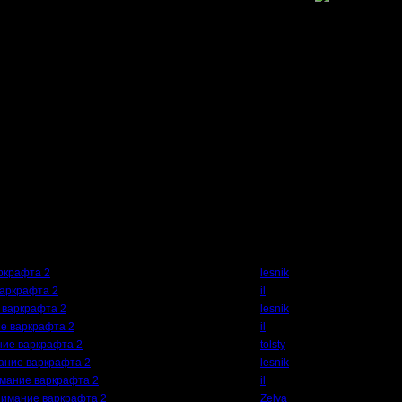
оторый и будет почти нашим искомым списком?
 графики противников с наложением - оценить и сравнить уровень "напряжен
снул".
амма-то консольная. Ну и пусть выводит в консоль такую простыню:
ю
ю
ю (неэффективно)
авляешь в файл: war2observe > log.txt и потом загружаешь куда-нибудь в экс
то дело обработать - тоже нужны специфические средства, и хорошо бы их вме
.17 15:24 ]
Автор
ркрафта 2
lesnik
аркрафта 2
il
 варкрафта 2
lesnik
е варкрафта 2
il
ие варкрафта 2
tolsty
ание варкрафта 2
lesnik
мание варкрафта 2
il
нимание варкрафта 2
Zelya