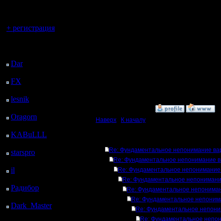
регистрацией
временем события), к
Можно будет построить
Вы гость здесь.
какой момент игрок "за
Да, так и хочу. Прогр
+ регистрация
время: действие_мен
время: пр_кн_по_пол
Последний
время: пр_кн_по_пол
и т.п.
посетитель:
Dar
: 25 Дней 10 ч. 5
Эту простыню перенапр
м. назад
графики. Только все э
FX
: 97 Дней 17 ч. 36
распространять.
м. назад
[ Редактировано il в 2.1
lesnik
: 130 Дней 19 ч.
54 м. назад
»
2.1.17 16:22
Oragorn
: 138 Дней 20
Наверх
|
К началу
ч. 4 м. назад
KABuLLL
: 166 Дней
Ответов
19 ч. 12 м. назад
Re: Фундаментальное непонимание ва
starspro
: 191 Дней 6 ч.
Re: Фундаментальное непонимание в
46 м. назад
il
: 262 Дней 16 ч. 52
Re: Фундаментальное непонимание
м. назад
Re: Фундаментальное непонимани
Радибор
: 286 Дней 12
Re: Фундаментальное непониман
ч. 39 м. назад
Re: Фундаментальное непоним
Dark_Master
: 297
Re: Фундаментальное непони
Дней 14 ч. 55 м. назад
Re: Фундаментальное непо