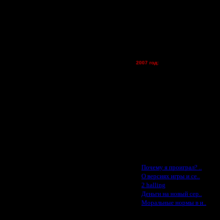
Zelya - (турниры)
lesnik
ия" или наоборот, смотреть в
Dar - (турниры)
Kagan - (турниры)
vova1 - (хостинг)
tolsty - (хостинг)
Oragorn - (хостинг)
2007 год:
ель или в базу, строишь красивые
Spbwar - $400
сте с обсервом тогда
Jade -$100
MasterKsa - $60
Lisak -$52
Cocka - $50
Konstkl - $50
Ldir - $50
Gadzila - $20
Дата
Feature -$10
2.1.17 18:51
Последние статьи
2.1.17 20:02
·
Почему я проиграл? ..
2.1.17 20:59
·
О версиях игры и се..
4.1.17 07:11
·
2 halling
4.1.17 11:56
·
Деньги на новый сер..
4.1.17 19:46
·
Моральные нормы в и..
5.1.17 03:17
5.1.17 13:28