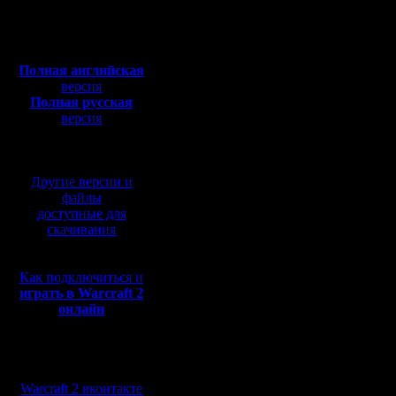
Откуда:
В ситуации, когда он 
Интересно, когда ты у
Полная версия, ~
450
А вообще - я когда ви
Мб
войска, которые могут
с музыкой и видео:
А насчет Лисака - под
ожидал такой подставы
Полная английская
неспеша собрать пеоно
версия
отвлекся...
Полная русская
версия
Цитата:
перевод от war2.ru на
Видимо, отмена заказа
базе перевода от СПК
Да.
Цитата:
Другие версии и
Выходит, что различи
файлы
доступные для
Смотря до какой степ
скачивания
наверно), которое раз
разных действиях.
Я б вообще исключил в
Как подключиться и
пеон. У него B и F - 
Что характерно, отмен
играть в Warcraft 2
игровому полю для уст
онлайн
Цитата:
погадаю:
Мы в социальных
"правой по врагу"(или 
сетях:
"пробел"
Warcraft 2 вконтакте
группы 1..0