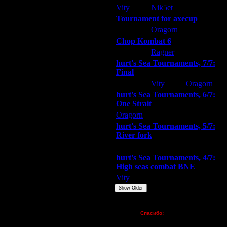
Vity
Nik5et
ARMilitar
ь, по лесу, который рубить или по
Tournament for axecup
о здание - правый клик
ARMilitar
Oragorn
Extasey
Chop Kombat 6
активировать - я не понял.
hurt
Ragner
Extasey
дет после нескольких игр.
hurt's Sea Tournaments, 7/7:
двойное нажатие, чтоб
Final
вия - даже приблизительно понятия
Extasey
Vity
Oragorn
hurt's Sea Tournaments, 6/7:
йствие.
One Strait
Oragorn
ARMilitar
Extasey
 проводишь стопорящихся бедняг
hurt's Sea Tournaments, 5/7:
River fork
ообще никак не отследишь.
я? Даже имея полные данные из
Extasey
ARMilitar
Doooda
hurt's Sea Tournaments, 4/7:
читать, что какую-то часть пути
High seas combat BNE
должен решать, был ли клик
Vity
ARMilitar
None
ведомо повторяющиеся и заведомо
и ТХ, или бараки, ничего в них
Show Older
Пожертвования
Спасибо:
FX - $80 (домен)
 просто их записывать в лог(со