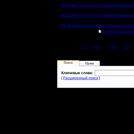
Фундаментальное непонимание варкрафт
Фундаментальное непонимание варкрафт
Re: Фундаментальное непонимание варкр
Re: Фундаменталь
Page 6 of 11
«
1
...
3
4
5
[6]
7
8
9
...
11
»
Поиск
Права
Ключевые слова:
[
Расширенный поиск
]
Warcraft 2 - скачать бесплатно русскую версию, warcraft 2 серве