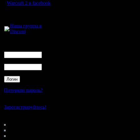
F2-F3-F4 - вызов "зап
Warcraft 2 в facebook
или всё это тоже в общ
Правой - "все включен
Для голосового
пустому месту. Только
общения:
игнорируется.
Наша группа в
Эти 2 непонятных дейст
Discord
Наверно, постараюсь д
Пробел, группы 1..0 и
Логин
забинденный юнит це
Ник
Похоже, автор то ли о
не имею.
Почему я бы и считал 
Пароль
Цитата:
Например повторяющая
через очередное узкое
Ну да, или кату гоняе
Потеряли пароль?
Отруливаешь траектор
реплея инсайт.
Хотя, можно по времен
Нет своего аккаунта?
юнит прошел за это вр
Зарегистрируйтесь!
Понятно, что точный 
полезным или нет. Но
бессмысленные действи
Кто на сайте
не заказав.
157: Гости
0: Пользователи
Цитата:
4121: Пользователи с
Если "машинный код" н