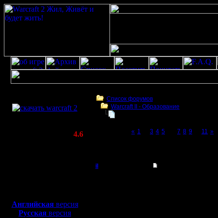
Скачать игру
бесплатно
Список форумов
Warcraft II - Образование
WarCraft 2 COMBAT
Фундаментальное непонимание в
(Warcraft II BNE 2.02+)
Page 6 of 11
«
1
...
3
4
5
[6]
7
8
9
...
11
»
Актуальная версия:
4.6
(февраль 2020)
Фундаментальное непонимание варкрафт
Совместимо с
Windows
il
Re: Фундаментальн
XP/Vista/7/8/10
Добрый Админ
Цитата:
Боевой релиз, ~
40 Мб
Везёт тебе с такой "от
для игры по сети:
Регистрация:
Ну, я не говорю, что д
Английская
версия
10.5.06
Цитата:
Русская
версия
Сообщений: 2471