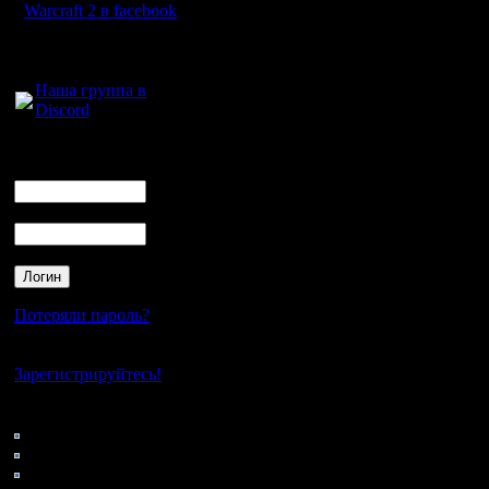
для кадра
Warcraft 2 в facebook
слать пок
Для голосового
общения:
Я думал,
Наша группа в
Discord
сжимать с
20 в Гифу
Логин
Ник
неразреш
Пароль
синхрони
из разных
Потеряли пароль?
Цитата:
Нет своего аккаунта?
Зарегистрируйтесь!
Фантасти
Кто на сайте
59: Гости
забивание
0: Пользователи
4121: Пользователи с