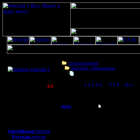
Скачать игру
бесплатно
Список форумов
Warcraft II - Образование
WarCraft 2 COMBAT
Фундаментальное непонимание в
(Warcraft II BNE 2.02+)
Page 5 of 11
«
1
2
3
4
[5]
6
7
8
...
11
»
Актуальная версия:
4.6
(февраль 2020)
Фундаментальное непонимание варкрафт
Совместимо с
Windows
Zelya
Re: Фундаментальн
XP/Vista/7/8/10
Владыка
Цитата:
Боевой релиз, ~
40 Мб
для игры по сети:
Регистрация:
Английская
версия
11.2.07
Русская
версия
Это сыро
Сообщений: 191