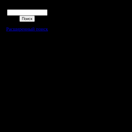
простым
Поиск
разницу 
состояни
Расширенный поиск
половины
составля
сожмутся 
Цитата:
Название
AVIFile, 
Цитата: