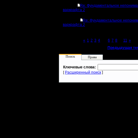
Re: Фундаментальное непонима
варкрафта 2
Re: Фундаментальное непони
варкрафта 2
Page 5 of 11
«
1
2
3
4
[5]
6
7
8
...
11
»
«
Предыдущая те
Поиск
Права
Ключевые слова:
[
Расширенный поиск
]
Warcraft 2 - скачать бесплатно русскую версию, warcraft 2 серве
- Генерация