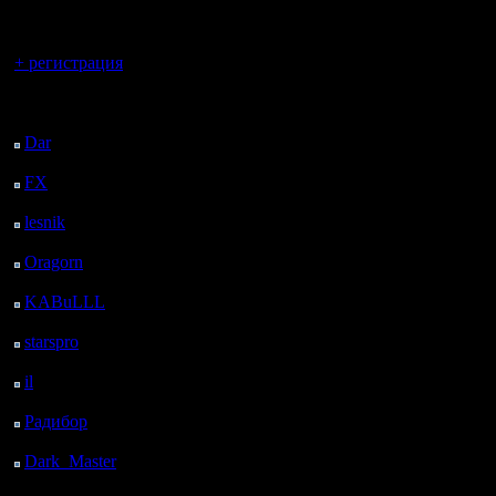
регистрацией
Я не зна
Вы гость здесь.
полезных
+ регистрация
Например
Последний
посетитель:
какой пе
Dar
: 27 Дней 16 ч. 27
м. назад
тайл карт
FX
: 99 Дней 23 ч. 59
м. назад
больше ба
lesnik
: 133 Дней 2 ч.
первых, 
17 м. назад
Oragorn
: 141 Дней 2
хорошо п
ч. 26 м. назад
KABuLLL
: 169 Дней
Во-вторых
1 ч. 35 м. назад
starspro
: 193 Дней 13
можно пе
ч. 9 м. назад
il
: 264 Дней 23 ч. 14
разницу. 
м. назад
Радибор
: 288 Дней 19
памяти 
ч. 1 м. назад
состояние
Dark_Master
: 299
Дней 21 ч. 18 м. назад