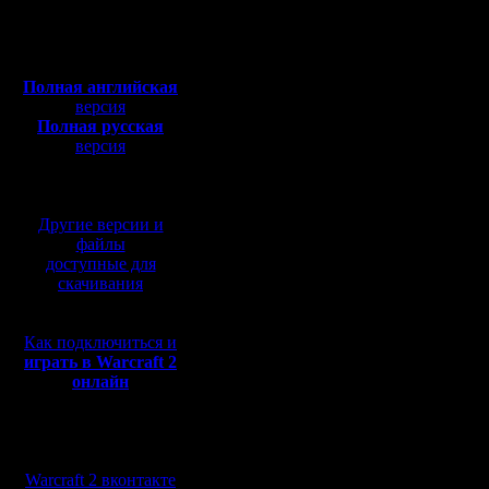
Откуда:
формат к
Полная версия, ~
450
Мб
соответс
с музыкой и видео:
Полная английская
минималь
версия
Полная русская
качество
версия
перевод от war2.ru на
нагрузку 
базе перевода от СПК
Другие версии и
Если Вы 
файлы
доступные для
анимиров
скачивания
приводит
Как подключиться и
3. Любой
играть в Warcraft 2
онлайн
рисунка б
300 КБ, ч
Мы в социальных
одного м
сетях:
Warcraft 2 вконтакте