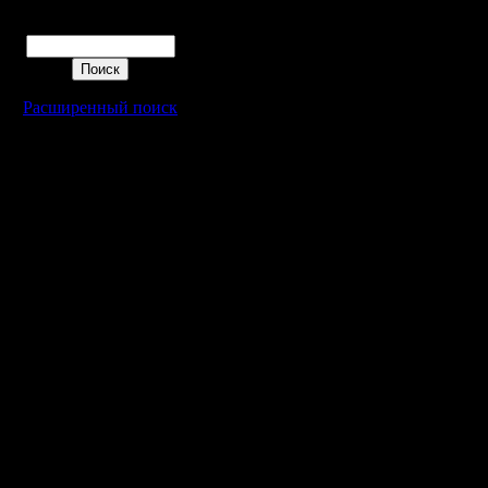
для глав
Поиск
башен - н
почему-т
Расширенный поиск
такая мыс
пришла.
Бросаю н
думаю, ч
сами все
это дейс
срабатыва
Ну так м
процессе
дела дела