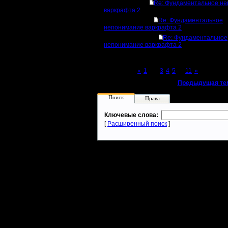
Re: Фундаментальное н
варкрафта 2
Re: Фундаментальное
непонимание варкрафта 2
Re: Фундаментальное
непонимание варкрафта 2
Page 2 of 11
«
1
[2]
3
4
5
...
11
»
«
Предыдущая те
Поиск
Права
Ключевые слова:
[
Расширенный поиск
]
Warcraft 2 - скачать бесплатно русскую версию, warcraft 2 серве
- Генерация