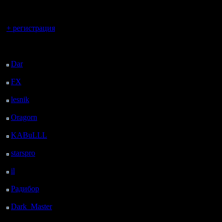
регистрацией
Вы гость здесь.
Вот, наве
+ регистрация
фундаме
Последний
посетитель:
именно с
Dar
: 25 Дней 7 ч. 57
м. назад
и не толь
FX
: 97 Дней 15 ч. 28
м. назад
lesnik
: 130 Дней 17 ч.
Вроде огр
46 м. назад
Oragorn
: 138 Дней 17
дальше о
ч. 56 м. назад
KABuLLL
: 166 Дней
должны п
17 ч. 4 м. назад
starspro
: 191 Дней 4 ч.
постепен
38 м. назад
il
: 262 Дней 14 ч. 44
Только э
м. назад
Радибор
: 286 Дней 10
баз верно
ч. 31 м. назад
пеонами,
Dark_Master
: 297
Дней 12 ч. 47 м. назад