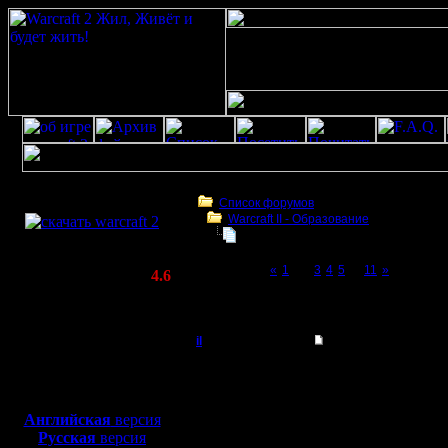
Скачать игру
бесплатно
Список форумов
Warcraft II - Образование
WarCraft 2 COMBAT
Фундаментальное непонимание в
(Warcraft II BNE 2.02+)
Page 2 of 11
«
1
[2]
3
4
5
...
11
»
Актуальная версия:
4.6
(февраль 2020)
Фундаментальное непонимание варкрафт
Совместимо с
Windows
il
Re: Фундаментальны
XP/Vista/7/8/10
Добрый Админ
...
Боевой релиз, ~
40 Мб
для игры по сети:
все мы р
Регистрация:
Английская
версия
10.5.06
Русская
версия
видим это
Сообщений: 2471