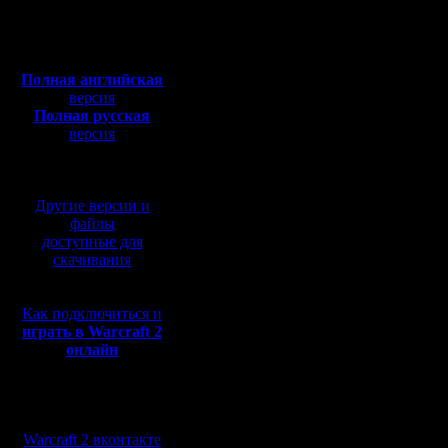
Откуда:
расставл
Полная версия, ~
450
Мб
приорите
с музыкой и видео:
Полная английская
У меня по
версия
Полная русская
почему-то
версия
перевод от war2.ru на
Когда см
базе перевода от СПК
действит
Другие версии и
что бывае
файлы
доступные для
тебя само
скачивания
понимаеш
Как подключиться и
чтобы у т
играть в Warcraft 2
онлайн
Но осозн
Мы в социальных
первый ш
сетях:
Warcraft 2 вконтакте