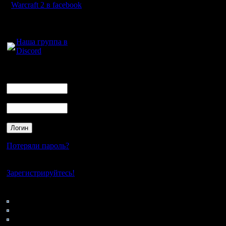
Проблему
Warcraft 2 в facebook
теперь де
Для голосового
общения:
решить.
Наша группа в
Discord
Юлием Це
ощущаю и
Логин
Ник
пытаюсь 
Пароль
нападать,
оргов зак
строить, 
Потеряли пароль?
общем, я
Нет своего аккаунта?
"мыслей 
Зарегистрируйтесь!
по теме в
Кто на сайте
77: Гости
чтобы в н
0: Пользователи
4121: Пользователи с
утонуть.