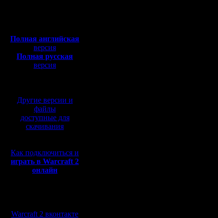
Откуда:
выиграет.
Полная версия, ~
450
Мб
на то, чт
с музыкой и видео:
Полная английская
хуманов, 
версия
Полная русская
Орагорна
версия
перевод от war2.ru на
промолча
базе перевода от СПК
продолжа
Другие версии и
выиграет
файлы
доступные для
звонок по
скачивания
игры я не
Как подключиться и
увиденно
играть в Warcraft 2
онлайн
плане - 
отчаянно
Мы в социальных
защищенн
сетях:
Warcraft 2 вконтакте