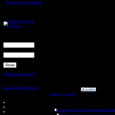
глаза дет
Warcraft 2 в facebook
орагорн 
Для голосового
общения:
был умере
Наша группа в
Discord
ИЛ сдела
выиграть 
Логин
Ник
выжимал 
Пароль
плохо я в
у меня мн
Оказывает
Потеряли пароль?
возможно 
Нет своего аккаунта?
Зарегистрируйтесь!
»
8.6.17 22:15
Наверх
|
К началу
Кто на сайте
181: Гости
Ответов
0: Пользователи
Re: Фундаментальное непонимание ва
4121: Пользователи с