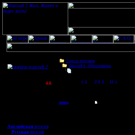
Скачать игру
бесплатно
Список форумов
Warcraft II - Образование
WarCraft 2 COMBAT
Фундаментальное непонимание в
(Warcraft II BNE 2.02+)
Page 2 of 11
«
1
[2]
3
4
5
...
11
»
Актуальная версия:
4.6
(февраль 2020)
Фундаментальное непонимание варкрафт
Совместимо с
Windows
tolsty
Re: Фундаментальны
XP/Vista/7/8/10
Полубог
Был. Вид
Боевой релиз, ~
40 Мб
для игры по сети:
В начале
Регистрация:
Английская
версия
13.5.14
Русская
версия
минут, А
Сообщений: 855