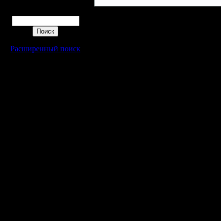
Поиск
Расширенный поиск
Warcraft 2 - скачать бесплатно русскую версию, warcraft 2 серве
- Генерация