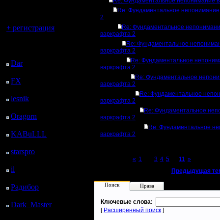
регистрацией
Re: Фундаментальное непонимание в
Re: Фундаментальное непонимание
2
Вы гость здесь.
+ регистрация
Re: Фундаментальное непониман
варкрафта 2
Re: Фундаментальное непонима
Последний
варкрафта 2
посетитель:
Re: Фундаментальное непоним
Dar
: 25 Дней 7 ч. 44
варкрафта 2
м. назад
Re: Фундаментальное непон
FX
: 97 Дней 15 ч. 16
варкрафта 2
м. назад
Re: Фундаментальное непо
lesnik
: 130 Дней 17 ч.
варкрафта 2
34 м. назад
Re: Фундаментальное неп
Oragorn
: 138 Дней 17
варкрафта 2
ч. 43 м. назад
Re: Фундаментальное н
KABuLLL
: 166 Дней
варкрафта 2
16 ч. 52 м. назад
starspro
: 191 Дней 4 ч.
Page 2 of 11
«
1
[2]
3
4
5
...
11
»
26 м. назад
il
: 262 Дней 14 ч. 31
«
Предыдущая те
м. назад
Поиск
Радибор
: 286 Дней 10
Права
ч. 18 м. назад
Ключевые слова:
Dark_Master
: 297
[
Расширенный поиск
]
Дней 12 ч. 34 м. назад