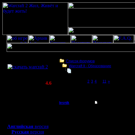
Скачать игру
бесплатно
Список форумов
Warcraft II - Образование
WarCraft 2 COMBAT
Фундаментальное непонимание в
(Warcraft II BNE 2.02+)
Page 1 of 11
[1]
2
3
4
...
11
»
Актуальная версия:
4.6
(февраль 2020)
Фундаментальное непонимание варкрафт
Совместимо с
Windows
lesnik
Re: Фундаментальн
XP/Vista/7/8/10
Полубог
Цитата:
Боевой релиз, ~
40 Мб
Ты думаешь, я видел в
для игры по сети:
Регистрация:
Английская
версия
4.12.16
Если промелькнула точ
Русская
версия
Сообщений: 448
Но, даже если пропусти