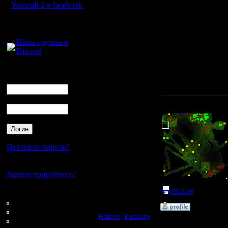
Да, я стараюсь смотре
Warcraft 2 в facebook
(Раньше сразу реагиров
это не столь важно в 
Для голосового
общения:
№3
Здесь (с магом на 2 и 
Наша группа в
а скорее снова стран
Discord
Точно известный маг р
1) бить его надо было
2) ну ладно, не убил 
Логин
и откровенно непонятн
Ник
или побродить теми же
теоретически
оставше
Пароль
Прикрепленный к со
Потеряли пароль?
Нет своего аккаунта?
Зарегистрируйтесь!
Кто на сайте
il5s2.gif
(Размер ф
167: Гости
»
10.6.17 18:01
0: Пользователи
Наверх
|
К началу
4121: Пользователи с