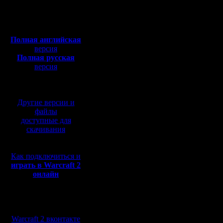
Откуда:
Думаю, что в данном к
№1
:
Полная версия, ~
450
Особенно, когда ты на
Мб
Наверное, ты видишь к
с музыкой и видео:
А потом, ты переключи
(да и область миникар
Полная английская
Снова предположу по
версия
Полная русская
№2
Сразу же после эт
версия
Вопрос, что это было?
1) ты увидел на карте
перевод от war2.ru на
Если так, значит с пр
базе перевода от СПК
2) или ты просто "на а
Тогда понятно, что на
Другие версии и
т.к. наверное именно 
файлы
Ну маг и маг на моей ба
доступные для
скачивания
Цитата:
Я в это время... на 11
Как подключиться и
Если б ты так же смот
играть в Warcraft 2
Всего-то передвинуть ч
онлайн
Цитата:
Смотреть туда и видет
Мы в социальных
То же касается и мага
сетях:
Получается, ты миник
Warcraft 2 вконтакте