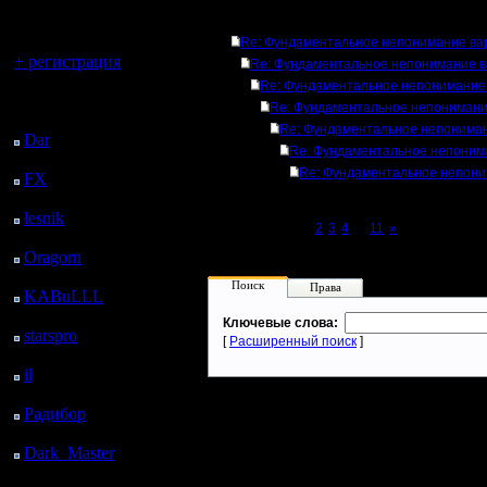
регистрацией
Ответов
Вы гость здесь.
Re: Фундаментальное непонимание ва
+ регистрация
Re: Фундаментальное непонимание в
Re: Фундаментальное непонимание
Последний
Re: Фундаментальное непонимани
посетитель:
Re: Фундаментальное непониман
Dar
: 24 Дней 8 ч. 32
Re: Фундаментальное непоним
м. назад
Re: Фундаментальное непони
FX
: 96 Дней 16 ч. 4
м. назад
lesnik
: 129 Дней 18 ч.
Page 1 of 11
[1]
2
3
4
...
11
»
22 м. назад
Oragorn
: 137 Дней 18
ч. 31 м. назад
Поиск
Права
KABuLLL
: 165 Дней
17 ч. 40 м. назад
Ключевые слова:
starspro
: 190 Дней 5 ч.
[
Расширенный поиск
]
14 м. назад
il
: 261 Дней 15 ч. 19
м. назад
Радибор
: 285 Дней 11
ч. 6 м. назад
Dark_Master
: 296
Дней 13 ч. 23 м. назад