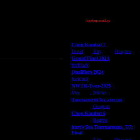
Theboy
е нескольких лет на вашей EF.
ли в процессе борьбы с лагами), но
XuRnT[z]
_I_Undine
backup.war2.ru
Остальные игроки
Победители турниров
о
Chop Kombat 7
ие там мага намного важнее
Droid
Vity
Oragorn
Grand Final 2024
fuckluck
Extasey
ARMilitar
Qualifiers 2024
fuckluck
ARMilitar
Extasey
NWTR-Tour-2025
Vity
Nik5et
ARMilitar
Tournament for axecup
ARMilitar
Oragorn
Extasey
Chop Kombat 6
hurt
Ragner
Extasey
hurt's Sea Tournaments, 7/7:
Final
Extasey
Vity
Oragorn