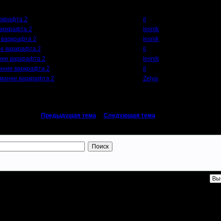
Автор
ркрафта 2
il
аркрафта 2
lesnik
 варкрафта 2
lesnik
е варкрафта 2
il
ие варкрафта 2
lesnik
ание варкрафта 2
il
мание варкрафта 2
Zelya
«
Предыдущая тема
|
Следующая тема
»