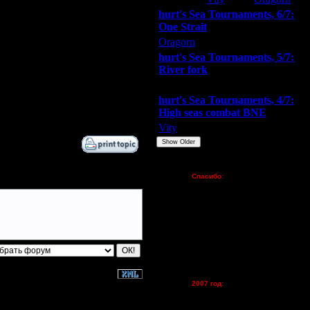
Дата
hurt's Sea Tournaments, 6/7:
One Strait
11.6.17 07:07
12.6.17 13:50
Oragorn
ARMilitar
Extasey
25.6.17 20:54
hurt's Sea Tournaments, 5/7:
2.7.17 03:05
River fork
2.7.17 14:35
Extasey
ARMilitar
Doooda
3.7.17 02:04
hurt's Sea Tournaments, 4/7:
18.9.17 23:23
High seas combat BNE
Vity
ARMilitar
None
Show Older
Пожертвования
Спасибо:
FX - $80 (домен)
Zelya - (турниры)
lesnik
Dar - (турниры)
Kagan - (турниры)
vova1 - (хостинг)
tolsty - (хостинг)
Oragorn - (хостинг)
2007 год:
Spbwar - $400
Jade -$100