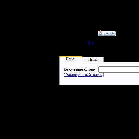
Еще неки
периодич
»
29.11.17 06:21
Page 1 of 2
[1]
2
»
Поиск
Права
Ключевые слова:
[
Расширенный поиск
]
Warcraft 2 - скачать бесплатно русскую версию, warcraft 2 серве
- Генерация