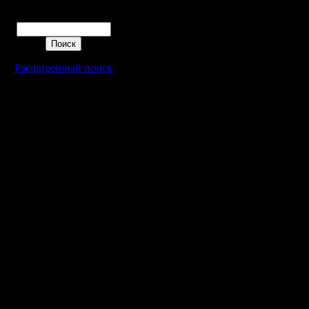
Цитата:
Поиск
А если я
Расширенный поиск
здания?
Хотеть не
Цитата:
А когда я
кастоват
Да, в зав
прицельн