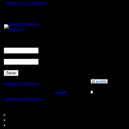
3х3?4х4?
Warcraft 2 в facebook
То что я 
Для голосового
общения:
ЗМП прип
Наша группа в
Discord
если я х
здания?А 
Логин
Ник
кликнул 
Пароль
Очень хо
ответы,д
»
19.11.17 03:23
Потеряли пароль?
lesnik
Re: Заклинания Ма
Нет своего аккаунта?
Зарегистрируйтесь!
Полубог
Цитата:
Кто на сайте
Регистрация:
107: Гости
4.12.16
0: Пользователи
На сколь
Сообщений: 448
4121: Пользователи с
Откуда: