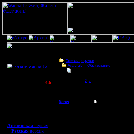
Скачать игру
бесплатно
Список форумов
Warcraft II - Образование
WarCraft 2 COMBAT
Заклинания Массового Поражени
(Warcraft II BNE 2.02+)
Page 1 of 2
[1]
2
»
Актуальная версия:
4.6
(февраль 2020)
Заклинания Массового Поражения(ЗМП)
Совместимо с
Windows
Deras
Заклинания Массов
XP/Vista/7/8/10
Захватчик
Доброй н
Боевой релиз, ~
40 Мб
для игры по сети:
знающие 
Регистрация:
Английская
версия
13.8.16
Русская
версия
маги - эт
Сообщений: 79