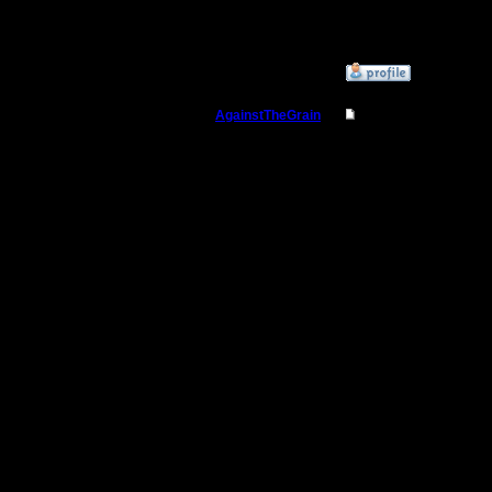
область
»
21.11.17 23:47
AgainstTheGrain
Re: Заклинания Ма
Полубог
Да, Axolo
P.S. А из
Регистрация:
9.8.05
найти bat
Сообщений: 355
Откуда: Москва
Шедеврал
[ Редакти
01:31 ]
--
I'll mantai