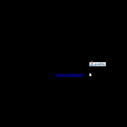
может доб
конечно, 
организат
--
I'll mantai
»
26.11.17 03:20
AgainstTheGrain
Re: Заклинания Ма
Полубог
P.P.S. Вр
авторства
Регистрация:
9.8.05
вроде у н
Сообщений: 355
Откуда: Москва
10 играл.