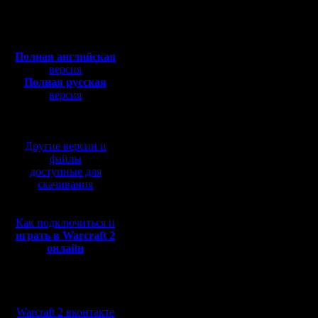
Откуда: Киев
заметил,
Полная версия, ~
450
Мб
недавние
с музыкой и видео:
Полная английская
дохожу до
версия
Полная русская
огров-маг
версия
перевод от war2.ru на
приличия
базе перевода от СПК
заклинан
Другие версии и
история с
файлы
доступные для
заканчива
скачивания
понимаю 
Как подключиться и
эффектив
играть в Warcraft 2
онлайн
само рас
мне,к со
Мы в социальных
грамотой
сетях:
Warcraft 2 вконтакте