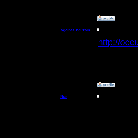
этим пол
»
19.11.17 14:11
AgainstTheGrain
Re: Заклинания Ма
Полубог
http://occ
Регистрация:
9.8.05
--
Сообщений: 355
Откуда: Москва
I'll mantai
»
21.11.17 02:26
Rus
Re: Заклинания Ма
Полубог
Я думал ч
Регистрация:
3.12.16
Сообщений: 314
Откуда:
Московская