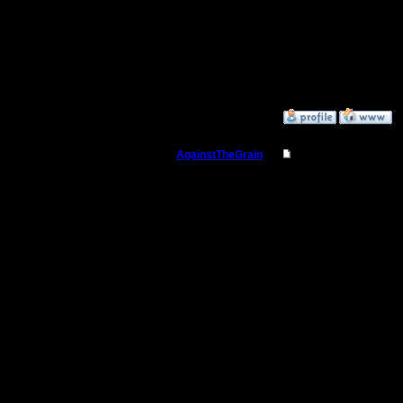
И буржуя
знает где
него базу
»
22.11.17 15:16
AgainstTheGrain
Re: Заклинания Ма
Полубог
il, напиш
то если и
Регистрация:
9.8.05
мобильно
Сообщений: 355
Откуда: Москва
А если у 
reports з
бесценно 
поисков..
есть ли у