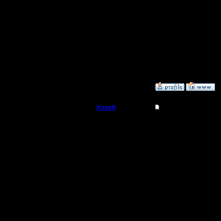
[ Редактир
[ Редактир
[ Редактир
»
27.11.17 01:53
KagaN
Re: Заклинания Ма
Полубог
Цитата:
Регистрация:
2.11.16
Хотя прош
Сообщений: 564
Откуда:
залогинил
AgainstTh
парой сл