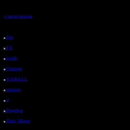
регистрацией
5х5?
Вроде пря
Вы гость здесь.
+ регистрация
орк:
Последний
на площа
посетитель:
Dar
: 28 Дней 12 ч. 47
одно каст
м. назад
FX
: 100 Дней 20 ч. 19
место, то
м. назад
lesnik
: 133 Дней 22 ч.
но урон в
37 м. назад
соответс
Oragorn
: 141 Дней 22
ч. 46 м. назад
достаточн
KABuLLL
: 169 Дней
21 ч. 55 м. назад
привести 
starspro
: 194 Дней 9 ч.
29 м. назад
Т.е. снес
il
: 265 Дней 19 ч. 34
м. назад
можно и с
Радибор
: 289 Дней 15
ч. 21 м. назад
не попаст
Dark_Master
: 300
Дней 17 ч. 38 м. назад