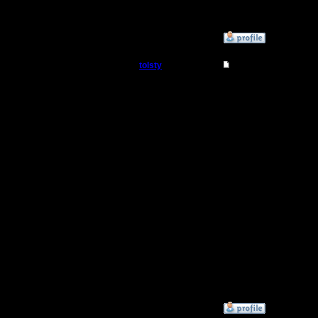
я чуть чу
»
29.11.17 16:50
tolsty
Re: Заклинания Ма
Полубог
Я помню,
АТГ. Появ
Регистрация:
13.5.14
вскоре пр
Сообщений: 855
Откуда:
какие-то
были важ
безаппе
шерлоксо
даже, есл
разговора
»
29.11.17 21:30