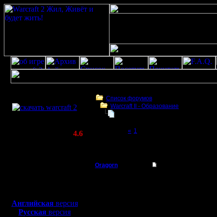
Скачать игру
бесплатно
Список форумов
Warcraft II - Образование
WarCraft 2 COMBAT
Заклинания Массового Поражени
(Warcraft II BNE 2.02+)
Page 2 of 2
«
1
[2]
Актуальная версия:
4.6
(февраль 2020)
Заклинания Массового Поражения(ЗМП)
Совместимо с
Windows
Oragorn
Re: Заклинания Ма
XP/Vista/7/8/10
Полубог
Уже в 201
Боевой релиз, ~
40 Мб
для игры по сети:
сильнейш
Регистрация:
Английская
версия
14.10.13
Русская
версия
новичков.
Сообщений: 914