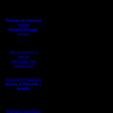
Откуда: Санкт-
Петербург
позволени
Полная версия, ~
450
Мб
весны 17-
с музыкой и видео:
Полная английская
ввиду кар
версия
Полная русская
чоп, т.к.
версия
перевод от war2.ru на
ещё слаб
базе перевода от СПК
Да и Тол
Другие версии и
никогда к
файлы
доступные для
скачивания
Но Каган.
Как подключиться и
только м
играть в Warcraft 2
онлайн
Переодич
сейчас п
Мы в социальных
"профики"
сетях:
Warcraft 2 вконтакте