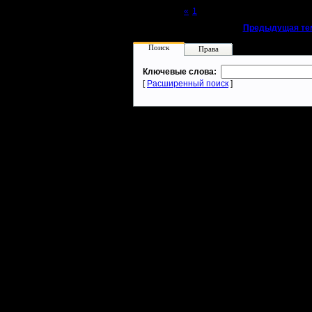
Page 2 of 2
«
1
[2]
«
Предыдущая те
Поиск
Права
Ключевые слова:
[
Расширенный поиск
]
Warcraft 2 - скачать бесплатно русскую версию, warcraft 2 серве
- Генерация