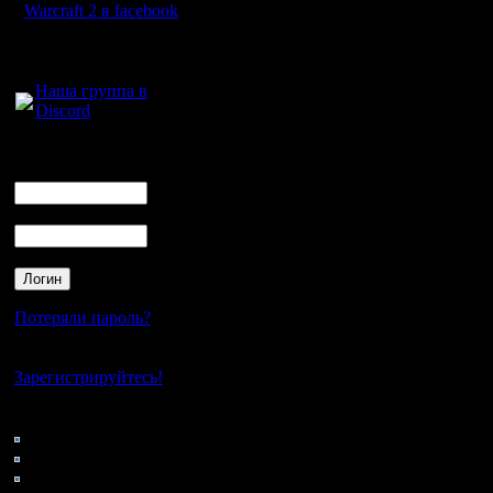
Рио, Лео
Warcraft 2 в facebook
Вова1, Зу
Для голосового
общения:
ФреддиКр
Наша группа в
Discord
вроде да
(которого
Логин
Ник
van'ом и
Пароль
игроком, 
ним :)), 
Были и е
Потеряли пароль?
уже всех 
Нет своего аккаунта?
Зарегистрируйтесь!
Так что, 
Кто на сайте
103: Гости
были за "
0: Пользователи
4121: Пользователи с
ещё не р