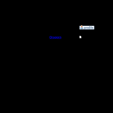
высказалс
из-за это
ситуация)
»
29.11.17 14:29
Oragorn
Re: Заклинания Ма
Полубог
Цитата:
Регистрация:
14.10.13
Муро, Чу
Сообщений: 914
Откуда: Санкт-
Петербург
Граждани
И эти то
Миро все
"людим". 