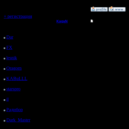
регистрацией
»
29.11.17 10:02
Вы гость здесь.
+ регистрация
KagaN
Re: Заклинания Ма
Последний
Полубог
Муро, Чу
посетитель:
Dar
: 25 Дней 13 ч. 18
Граждани
м. назад
Регистрация:
2.11.16
FX
: 97 Дней 20 ч. 50
Надо кст
Сообщений: 564
м. назад
Откуда:
lesnik
: 130 Дней 23 ч.
свои инс
8 м. назад
Oragorn
: 138 Дней 23
Может чт
ч. 17 м. назад
осталось.
KABuLLL
: 166 Дней
22 ч. 26 м. назад
поигрыва
starspro
: 191 Дней 10
ч. назад
но я счит
il
: 262 Дней 20 ч. 5 м.
назад
достаточ
Радибор
: 286 Дней 15
ч. 52 м. назад
Dark_Master
: 297
Дней 18 ч. 8 м. назад
Цитата: