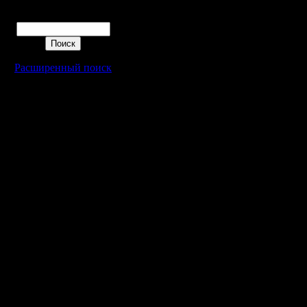
Поиск
вроде да
(которого
Расширенный поиск
van'ом и
игроком, 
ним
Некий ka
конечно, 
совершен
2015го. В
промучил
и забил н