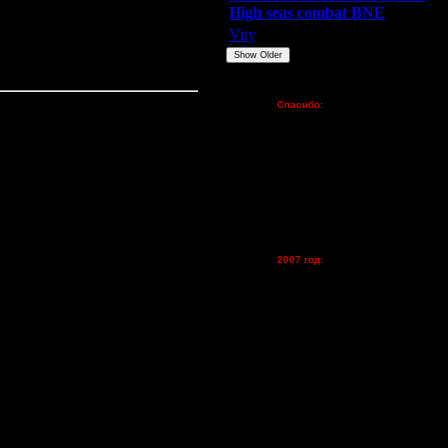
High seas combat BNE
Vity
ARMilitar
None
Show Older
Пожертвования
Спасибо:
FX - $80 (домен)
Zelya - (турниры)
lesnik
Dar - (турниры)
Kagan - (турниры)
vova1 - (хостинг)
tolsty - (хостинг)
Oragorn - (хостинг)
2007 год:
Spbwar - $400
Jade -$100
MasterKsa - $60
Lisak -$52
Cocka - $50
Konstkl - $50
Ldir - $50
Gadzila - $20
Feature -$10