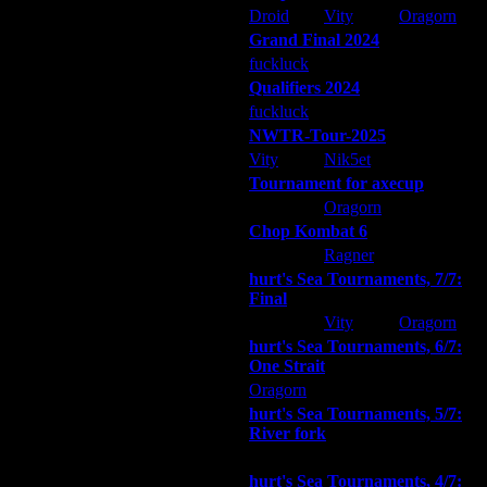
Droid
Vity
Oragorn
 очень быстро, а войск у
Grand Final 2024
 начинает строить из
fuckluck
Extasey
ARMilitar
Qualifiers 2024
fuckluck
ARMilitar
Extasey
ски без потерь.
NWTR-Tour-2025
Vity
Nik5et
ARMilitar
Tournament for axecup
ARMilitar
Oragorn
Extasey
Chop Kombat 6
hurt
Ragner
Extasey
 с 4-мя бараками...
hurt's Sea Tournaments, 7/7:
Final
Extasey
Vity
Oragorn
hurt's Sea Tournaments, 6/7:
One Strait
Oragorn
ARMilitar
Extasey
hurt's Sea Tournaments, 5/7:
River fork
Extasey
ARMilitar
Doooda
hurt's Sea Tournaments, 4/7: