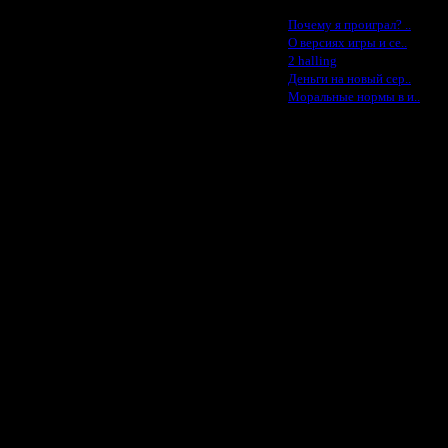
Последние статьи
·
Почему я проиграл? ..
·
О версиях игры и се..
·
2 halling
·
Деньги на новый сер..
·
Моральные нормы в и..