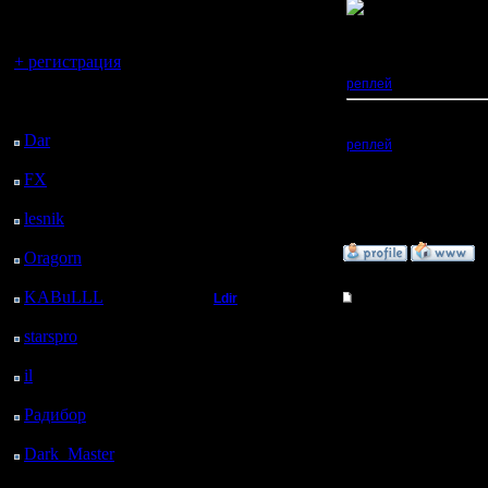
регистрацией
Добрый Админ
.
Не знаю, только что с
Хостинг у меня какой-
Вы гость здесь.
Регистрация:
Может, файл не докач
+ регистрация
10.5.06
Наверное, можно попр
Сообщений: 2471
реплей
.
Откуда:
Последний
посетитель:
Вот, закачал на другой
Dar
: 26 Дней 57 м.
реплей
назад
P.S: На всякий случай
FX
: 98 Дней 8 ч. 29
[ Редактировано il в 2.6
м. назад
lesnik
: 131 Дней 10 ч.
[ Редактировано il в 2.6
47 м. назад
»
2.6.06 13:12
Oragorn
: 139 Дней 10
ч. 56 м. назад
KABuLLL
: 167 Дней
Ldir
Re: One vs One, test 
10 ч. 5 м. назад
Админ
Архив с записью похо
starspro
: 191 Дней 21
ч. 39 м. назад
--
il
: 263 Дней 7 ч. 44 м.
Регистрация:
Warcraft 2 Forever!
25.2.05
назад
Сообщений: 1017
Радибор
: 287 Дней 3
Откуда:
ч. 31 м. назад
Н.Новгород
Dark_Master
: 298
Дней 5 ч. 48 м. назад