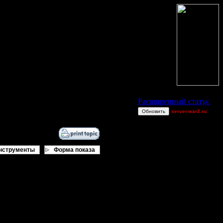
Статус Battle.Net
Расширенный статус
Обновить
server.war2.ru
gow effff
ViTy
0wn3dj00
нструменты
Форма показа
boogiemaster
van[z]
MrWorldwide
Jordan4385
.
Becks
compers