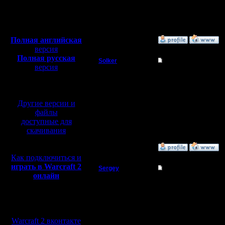
Откуда:
Н.Новгород
Полная версия, ~
450
Мб
с музыкой и видео:
Полная английская
»
4.6.06 14:59
версия
Полная русская
Solker
Re: One vs One, test 
версия
Полубог
перевод от war2.ru на
Это мне гимли такие з
на одного компа.
базе перевода от СПК
И надо убить до такого
Регистрация:
Другие версии и
22.2.06
[ Редактировано Solker 
Сообщений: 395
файлы
Откуда:
доступные для
скачивания
»
3.6.06 16:18
Как подключиться и
играть в Warcraft 2
Sergey
Re: One vs One, test 
онлайн
Владыка
На самом деле играя с
барака это перебор. Т
перейти на огров.
Мы в социальных
Регистрация:
Играя против 3 компов
сетях:
19.8.05
об апгрейдах тх. Я бы
Сообщений: 167
отказывается.
Warcraft 2 вконтакте