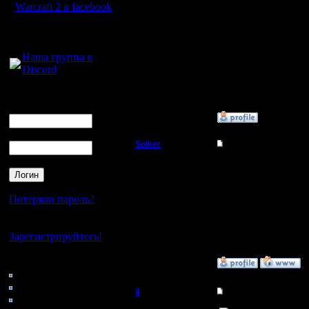
Откуда:
Warcraft 2 в facebook
il тебе могу дать пару 
1. Когда ты находишьс
соперников все равно
Для голосового
2. Иди в атаку только
общения:
единственного барака к
Наша группа в
В этот момент можно 
Discord
Если все сделать быст
Логин
[ Редактировано Sergey
Ник
»
3.6.06 13:26
Пароль
Solker
Re: One vs One, test 
Полубог
как то очень много гр
Регистрация:
Потеряли пароль?
22.2.06
Сообщений: 395
Нет своего аккаунта?
Откуда:
Зарегистрируйтесь!
Кто на сайте
»
2.6.06 20:46
98: Гости
0: Пользователи
il
Re: One vs One, test 
4121: Пользователи с