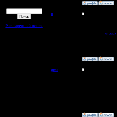
»
2.6.06 01:21
Поиск
il
Re: One vs One, test 
Добрый Админ
Решил вот тоже поуча
Расширенный поиск
Та же map, тоже 3 компа
Но компов выносил од
Регистрация:
Реплей качать
отсюда
10.5.06
Сообщений: 2471
P.S. там в чате перед 
Откуда:
»
30.5.06 17:33
gimli
Re: One vs One, test 
Мастер
Дык я не спорю что сло
Регистрация:
13.6.05
Сообщений: 477
Откуда: Moscow
»
14.5.06 18:42