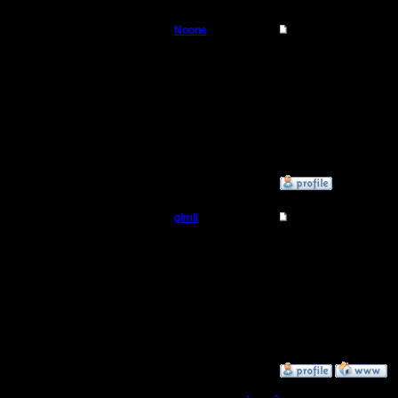
Noone
Re: One vs One, test 
Батрак
Gimli, без башень легк
Регистрация:
15.6.05
Сообщений: 8
Откуда:
»
14.5.06 16:35
gimli
Re: One vs One, test 
Мастер
Solker, тебе еще инте
Кстати, насчет профи,
Регистрация:
13.6.05
Несколько мастеров и 
Сообщений: 477
Откуда: Moscow
[ Редактировано gimli в
»
14.5.06 15:09