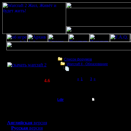
Скачать игру
бесплатно
Список форумов
Warcraft II - Образование
WarCraft 2 COMBAT
One vs One, test on Profi
(Warcraft II BNE 2.02+)
Page 2 of 3
«
1
[2]
3
»
Актуальная версия:
4.6
(февраль 2020)
One vs One, test on Profi
Совместимо с
Windows
Ldir
Re: One vs One, test 
XP/Vista/7/8/10
Админ
Посмотрел. В целом н
Боевой релиз, ~
40 Мб
ТН только надо под угл
Развитию над тож вним
для игры по сети:
Регистрация:
Английская
версия
25.2.05
--
Русская
версия
Сообщений: 1017
Warcraft 2 Forever!