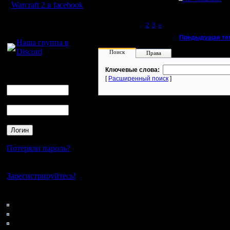
Warcraft 2 в facebook
Для голосового
Page 1 of 3
[1]
2
3
»
общения:
«
Предыдущая те
Наша группа в
Discord
Поиск
Права
Логин
Ключевые слова:
[
Расширенный поиск
]
Ник
Пароль
Потеряли пароль?
Нет своего аккаунта?
Зарегистрируйтесь!
Кто на сайте
153: Гости
0: Пользователи
4121: Пользователи с