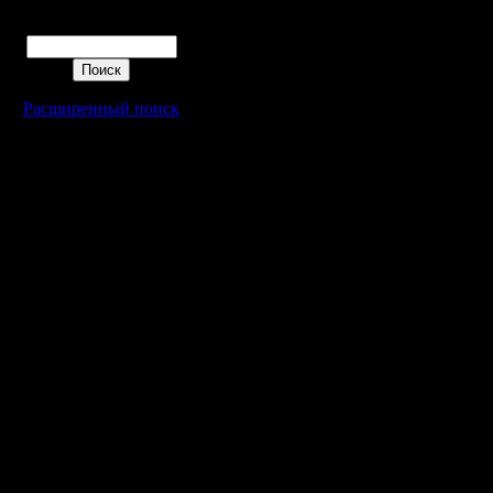
Поиск
Расширенный поиск
Warcraft 2 - скачать бесплатно русскую версию, warcraft 2 серве
- Генерация