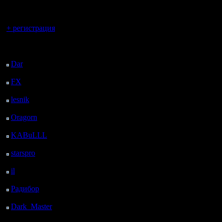
регистрацией
Вы гость здесь.
+ регистрация
Последний
посетитель:
Dar
: 24 Дней 22 ч. 33
м. назад
FX
: 97 Дней 6 ч. 5 м.
назад
lesnik
: 130 Дней 8 ч.
23 м. назад
Oragorn
: 138 Дней 8
ч. 32 м. назад
KABuLLL
: 166 Дней
7 ч. 41 м. назад
starspro
: 190 Дней 19
ч. 15 м. назад
il
: 262 Дней 5 ч. 21 м.
назад
Радибор
: 286 Дней 1
ч. 8 м. назад
Dark_Master
: 297
Дней 3 ч. 24 м. назад