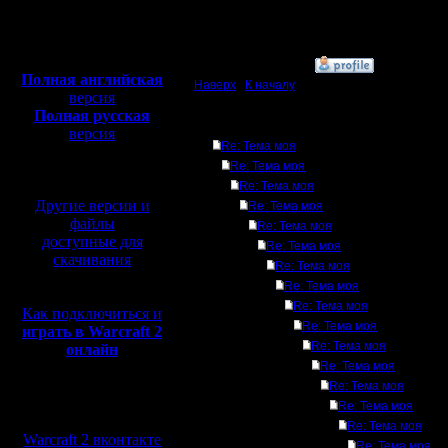
Откуда: Киев
Полная версия, ~
450
Мб
с музыкой и видео:
»
29.8.16 02:43
Полная английская
Наверх
|
К началу
версия
Полная русская
Ответов
версия
Re: Тема моя
перевод от war2.ru на
Re: Тема моя
базе перевода от СПК
Re: Тема моя
Другие версии и
Re: Тема моя
файлы
Re: Тема моя
доступные для
Re: Тема моя
скачивания
Re: Тема моя
Re: Тема моя
Re: Тема моя
Как подключиться и
Re: Тема моя
играть в Warcraft 2
Re: Тема моя
онлайн
Re: Тема моя
Re: Тема моя
Мы в социальных
Re: Тема моя
сетях:
Re: Тема моя
Warcraft 2 вконтакте
Re: Тема моя