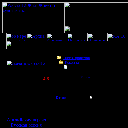
Скачать игру
бесплатно
Список форумов
Корзина
WarCraft 2 COMBAT
Тема моя
(Warcraft II BNE 2.02+)
Page 1 of 3
[1]
2
3
»
Актуальная версия:
4.6
(февраль 2020)
Тема моя
Совместимо с
Windows
Deras
Re: Тема моя
XP/Vista/7/8/10
Захватчик
А
Боевой релиз, ~
40 Мб
для игры по сети:
Регистрация:
Английская
версия
13.8.16
Русская
версия
Сообщений: 79